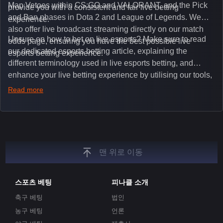
Map Vetoes within CS:GO and VALORANT, and the Pick
provide you with a consistent and fair live betting
and Ban phases in Dota 2 and League of Legends. We
experience.
also offer live broadcast streaming directly on our match
Unsure on how to bet on live esports? Make sure to read
odds page, ensuring you have the best possible live
our dedicated esports betting article, explaining the
esports betting experience.
different terminology used in live esports betting, and
enhance your live betting experience by utilising our tools,
such as integrated live broadcasts, match and round
Read more
tickers, and our dedicated esports blog, which offers
unique insights on the latest esports events.
맨 위로 이동
스포츠 베팅
피나클 소개
축구 베팅
법인
농구 베팅
언론