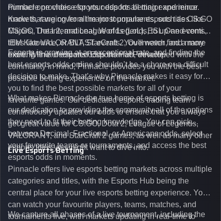
number one choice for your esports betting experience.
Pinnacle provides esports odds for all major and minor
Know that we cover all major tournaments, such as CS:GO
markets, ranging from the most popular esports titles like
Majors, The International, Worlds (LoL), ESL One events,
CS:GO, Dota 2, and League of Legends, to up-and-coming
IEM Katowice, or BLAST events. You'll never find a more
titles like VALORANT, StarCraft 2, Overwatch, and many
Esports is growing at an exceptional rate, and finding the
exciting line of esports odds than at Pinnacle.
more. With a dedicated Esports Hub, developed with the
best esports odds online shouldn’t be a chore or a difficult
community in mind, Pinnacle provides you with the best
decision to make. That’s why Pinnacle makes it easy for
possible betting experience on the market.
you to find the best possible markets for all of your
What makes Pinnacle the true home of esports betting is
favourite games. Our dedicated esports trading team
our dedication to providing the community all of the options
continuously updates our odds to ensure that you always
they need to fit their betting knowledge. You can pick
get great value for CS:GO, Dota 2, League of Legends,
between Decimal, Fractional, or Americans odds, select
VALORANT, and StarCraft 2 games, as well as many other
your favourite teams or tournaments, and access the best
esports titles you might want to dive into.
Live Esports Betting
esports odds in moments.
Pinnacle offers live esports betting markets across multiple
categories and titles, with the Esports Hub being the
central place for your live esports betting experience. You
can watch your favourite players, teams, matches, and
We capture all phases of a live tournament, including the
tournaments live, with markets updating in real-time to