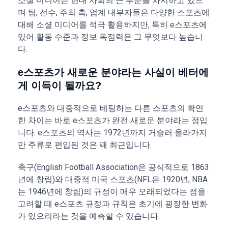
소셜 미디어는 현대 사회의 큰 부분을 차지하고 있으
며 팀, 선수, 주최 측, 업계 내부자들은 다양한 스포츠에
대해 소셜 미디어를 적극 활용하지만, 특히 e스포츠에
있어 활동 수준과 정보 독점력은 그 무엇보다 높습니
다.
e스포츠가 새로운 분야라는 사실이 베터에
게 이득이 될까요?
e스포츠와 대중적으로 베팅하는 다른 스포츠의 확연
한 차이는 바로 e스포츠가 완전 새로운 분야라는 점입
니다. e스포츠의 역사는 1972년까지 거슬러 올라가지
만 주류로 편입된 것은 꽤 최근입니다.
축구(English Football Association은 공식적으로 1863
년에 창립)와 대중적 미국 스포츠(NFL은 1920년, NBA
는 1946년에 창립)의 규정이 매우 오래되었다는 점을
고려할 때 e스포츠 규정과 규칙은 초기에 굉장한 변화
가 있으리라는 것을 예측할 수 있습니다.