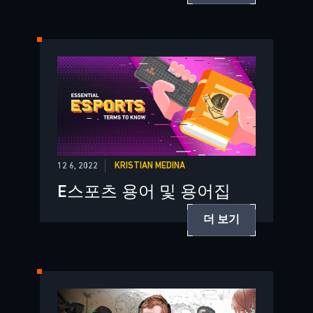
12 6, 2022
KRISTIAN MEDINA
E스포츠 용어 및 용어집
더 보기