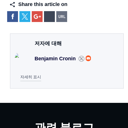
Share this article on
저자에 대해
Benjamin Cronin
자세히 표시