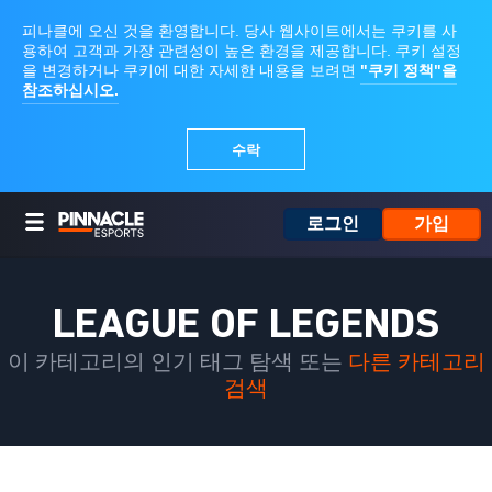
로그인
가입
LEAGUE OF LEGENDS
이 카테고리의 인기 태그 탐색 또는
다른 카테고리
검색