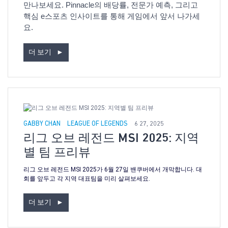
만나보세요. Pinnacle의 배당률, 전문가 예측, 그리고
핵심 e스포츠 인사이트를 통해 게임에서 앞서 나가세
요.
더 보기
►
GABBY CHAN
LEAGUE OF LEGENDS
6 27, 2025
리그 오브 레전드 MSI 2025: 지역
별 팀 프리뷰
리그 오브 레전드 MSI 2025가 6월 27일 밴쿠버에서 개막합니다. 대
회를 앞두고 각 지역 대표팀을 미리 살펴보세요.
더 보기
►