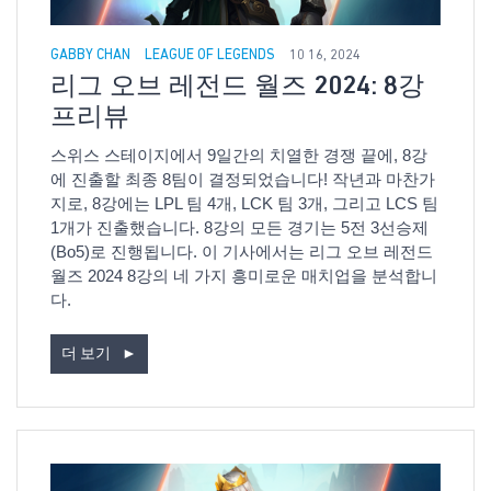
GABBY CHAN
LEAGUE OF LEGENDS
10 16, 2024
리그 오브 레전드 월즈 2024: 8강
프리뷰
스위스 스테이지에서 9일간의 치열한 경쟁 끝에, 8강
에 진출할 최종 8팀이 결정되었습니다! 작년과 마찬가
지로, 8강에는 LPL 팀 4개, LCK 팀 3개, 그리고 LCS 팀
1개가 진출했습니다. 8강의 모든 경기는 5전 3선승제
(Bo5)로 진행됩니다. 이 기사에서는 리그 오브 레전드
월즈 2024 8강의 네 가지 흥미로운 매치업을 분석합니
다.
더 보기
►