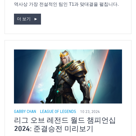
역사상 가장 전설적인 팀인 T1과 맞대결을 펼칩니다.
더 보기
►
GABBY CHAN
LEAGUE OF LEGENDS
10 23, 2024
리그 오브 레전드 월드 챔피언십
2024: 준결승전 미리보기