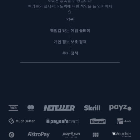
도박은 중독될 수 있습니다.
여러분의 절제력과 도박에 대한 책임을 늘 인지하세
요.
약관
|
책임감 있는 게임 플레이
|
개인 정보 보호 정책
|
쿠키 정책