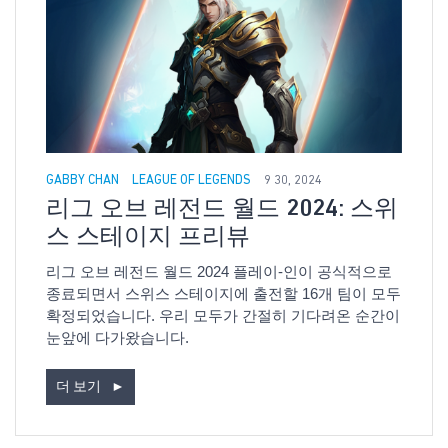
GABBY CHAN
LEAGUE OF LEGENDS
9 30, 2024
리그 오브 레전드 월드 2024: 스위
스 스테이지 프리뷰
리그 오브 레전드 월드 2024 플레이-인이 공식적으로
종료되면서 스위스 스테이지에 출전할 16개 팀이 모두
확정되었습니다. 우리 모두가 간절히 기다려온 순간이
눈앞에 다가왔습니다.
더 보기
►