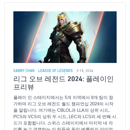
GABBY CHAN
LEAGUE OF LEGENDS
9 18, 2024
리그 오브 레전드 2024: 플레이인
프리뷰
플레이 인 스테이지에서는 5개 지역에서 8개 팀이 참
가하며 리그 오브 레전드 월드 챔피언십 2024의 시작
을 알립니다. 여기에는 CBLOL과 LLA의 상위 시드,
PCS와 VCS의 상위 두 시드, LEC와 LCS의 세 번째 시
드가 포함됩니다. 스위스 스테이지에서 마지막 네 자
리를 놓고 경쟁하는 이 팀들은 독일 베를린의 라이엇