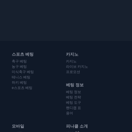
스포츠 베팅
카지노
축구 베팅
카지노
농구 베팅
라이브 카지노
미식축구 베팅
프로모션
테니스 베팅
하키 베팅
베팅 정보
e스포츠 베팅
베팅 정보
베팅 전략
베팅 도구
핸디캡 표
용어
모바일
피나클 소개