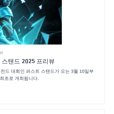
025
스탠드 2025 프리뷰
전드 대회인 퍼스트 스탠드가 오는 3월 10일부
 최초로 개최됩니다.