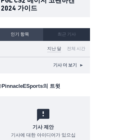
PGL CS2 메이저 코펜하겐
2024 가이드
인기 항목
최근 기사
지난 달
전체 시간
기사 더 보기
►
PinnacleESports의 트윗
기사 제안
기사에 대한 아이디어가 있으십