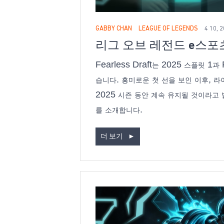
GABBY CHAN
LEAGUE OF LEGENDS
4 10, 
리그 오브 레전드 e스포츠의 
Fearless Draft
2025
1
F
는
스플릿
과
.
,
습니다
흥미로운
첫
선을
보인
이후
라
2025
시즌
동안
계속
유지될
것이라고
.
를
소개합니다
더 보기
►