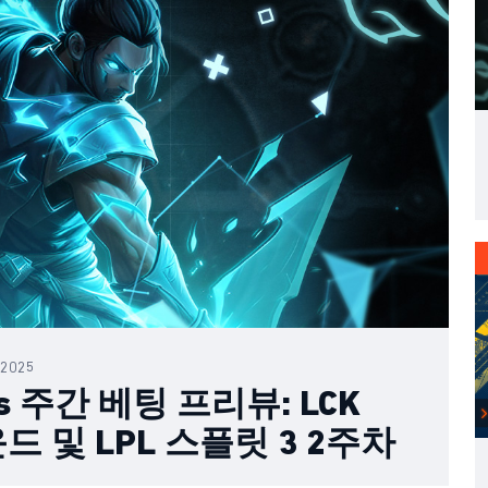
 2025
nds 주간 베팅 프리뷰: LCK
운드 및 LPL 스플릿 3 2주차