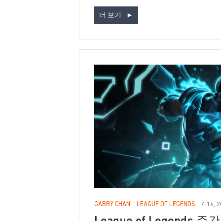
더 보기
►
GABBY CHAN
LEAGUE OF LEGENDS
4 16, 