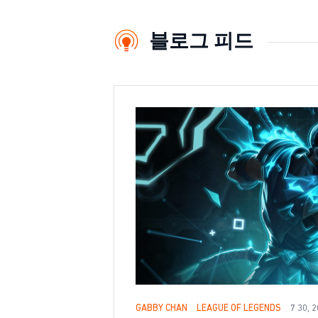
블로그 피드
GABBY CHAN
LEAGUE OF LEGENDS
7 30, 