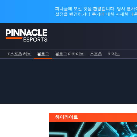
E스포츠 허브
블로그
블로그 아카이브
스포츠
카지노
하이라이트