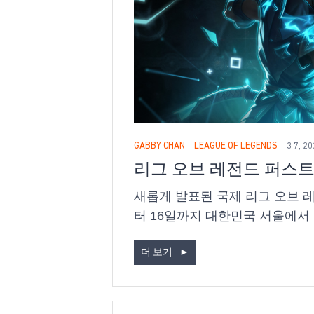
GABBY CHAN
LEAGUE OF LEGENDS
3 7, 2
리그 오브 레전드 퍼스트 
새롭게 발표된 국제 리그 오브 레
터 16일까지 대한민국 서울에서
더 보기
►