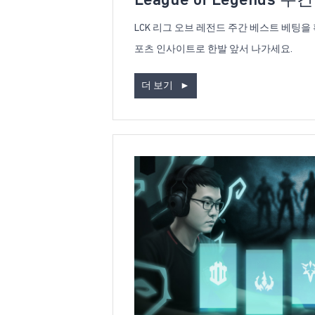
League of Legends 
LCK 리그 오브 레전드 주간 베스트 베팅을 확
포츠 인사이트로 한발 앞서 나가세요.
더 보기
►