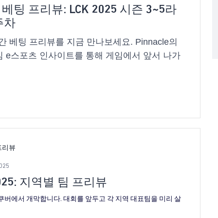
주간 베팅 프리뷰: LCK 2025 시즌 3~5라
주차
간 베팅 프리뷰를 지금 만나보세요. Pinnacle의
심 e스포츠 인사이트를 통해 게임에서 앞서 나가
2025
025: 지역별 팀 프리뷰
일 밴쿠버에서 개막합니다. 대회를 앞두고 각 지역 대표팀을 미리 살