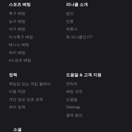
스포츠 베팅
피나클 소개
축구 베팅
법인
농구 베팅
언론
야구 베팅
제휴사
미식축구 베팅
왜 피나클인가?
테니스 베팅
하키 베팅
e스포츠 베팅
정책
도움말 & 고객 지원
책임감 있는 게임 플레이
연락처
이용 약관
베팅 규칙
개인 정보 보호 정책
도움말
쿠키 정책
Sitemap
결제 옵션
소셜