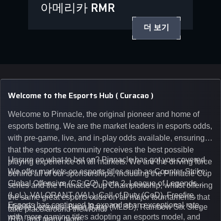
아메리카 RMR
더 보기
Welcome to the Esports Hub ( Curacao )
Welcome to Pinnacle, the original pioneer and home of
esports betting. We are the market leaders in esports odds,
with pre-game, live, and in-play odds available, ensuring
that the esports community receives the best possible
Unsure on what to bet on? Pinnacle has got you covered.
playing experience on all markets. We are the driving force
We offer markets on esports titles such as Counter-Strike:
behind all of our sponsorships, including the Pinnacle Cup
Global Offensive (CS:GO), Dota 2, League of Legends
series and the Pinnacle Cup Championship, whilst offering
(LoL), VALORANT (VAL), Call of Duty (CoD), Freefire,
the same great esports odds on all major tournaments that
Esports has continued to expand at an exceptional rate,
Mobile Legends: Bang Bang (MLBB), Rainbow Six Siege
take place around the world.
with more gaming titles adopting an esports model, and
(R6), and many more.