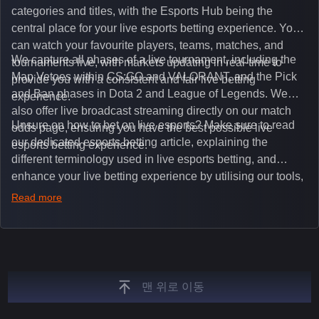
categories and titles, with the Esports Hub being the
central place for your live esports betting experience. You
can watch your favourite players, teams, matches, and
We capture all phases of a live tournament, including the
tournaments live, with markets updating in real-time to
Map Vetoes within CS:GO and VALORANT, and the Pick
provide you with a consistent and fair live betting
and Ban phases in Dota 2 and League of Legends. We
experience.
also offer live broadcast streaming directly on our match
Unsure on how to bet on live esports? Make sure to read
odds page, ensuring you have the best possible live
our dedicated esports betting article, explaining the
esports betting experience.
different terminology used in live esports betting, and
enhance your live betting experience by utilising our tools,
such as integrated live broadcasts, match and round
Read more
tickers, and our dedicated esports blog, which offers
unique insights on the latest esports events.
맨 위로 이동