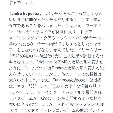
するでしょう。
Tundra Esports
は、パッチが彼らにとってちょうど
いい具合に曲がったり歪んだりすると、とても怖い
存在であることを示しました。とはいえ、マーティ
ン・"サクサ"・サズドフが休養に入り、トピア
ス・"トップソン"・タアヴィッツァイネンがチームに
加わったため、チーム内部ではちょっとしたシャッ
フルをしなければなりませんでした。ドリームリー
グS21の結果(5～6位)だけが、この効果を評価する材
料となります。“No[o]ne-“がSMGの攻撃の形を変えた
ように、"トップソン"はTundraの攻撃の形を変える能
力を持っています。しかし、他のレーンでの犠牲は
大きいかもしれません。Tundraの成功の大きな指標
は、ネタ・"33"・シャピラがどのような活躍を見せ
るかでしょう。ザ・インターナショナルで展開され
るメタゲームが、彼のレーンを支配するような振る
舞いに合うのでしょうか、それとも"トップソン"とオ
リバー・"スキター"・レプコがゲーム終盤のプレイメ