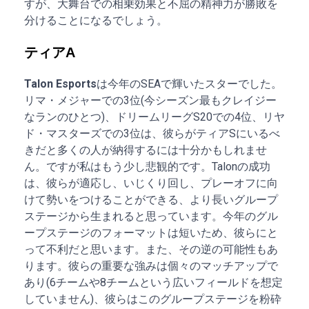
すが、大舞台での相乗効果と不屈の精神力が勝敗を
分けることになるでしょう。
ティアA
Talon Esports
は今年のSEAで輝いたスターでした。
リマ・メジャーでの3位(今シーズン最もクレイジー
なランのひとつ)、ドリームリーグS20での4位、リヤ
ド・マスターズでの3位は、彼らがティアSにいるべ
きだと多くの人が納得するには十分かもしれませ
ん。ですが私はもう少し悲観的です。Talonの成功
は、彼らが適応し、いじくり回し、プレーオフに向
けて勢いをつけることができる、より長いグループ
ステージから生まれると思っています。今年のグル
ープステージのフォーマットは短いため、彼らにと
って不利だと思います。また、その逆の可能性もあ
ります。彼らの重要な強みは個々のマッチアップで
あり(6チームや8チームという広いフィールドを想定
していません)、彼らはこのグループステージを粉砕