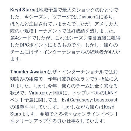
Keyd Stars
は地域予選で最大のショックのひとつで
した。今シーズン、ツアー3ではDivision 2に落ち、
ほとんど注目されていませんでしたが、アメリカ大
陸の小規模トーナメントでは好成績を残しました。
第4シードでしたが、これはシーズン開幕直後に獲得
したDPCポイントによるものです。しかし、彼らの
チームにはザ・インターナショナルの経験者が4人い
ます。
Thunder Awaken
はザ・インターナショナルではお
馴染みの組織で、昨年は驚異的なランで5～6位に入
りました。しかし今年、彼らのチームは全く異なる
状況で、Virtus.proと同様に、トップレベルのLANイ
ベント予選に関しては、Evil Geniusesとbeastcoast
の後塵を拝しています。しかしながら彼らはKeyd
Starsよりも、参加できる様々なオンラインイベント
をクリーンアップする良い仕事をしています。