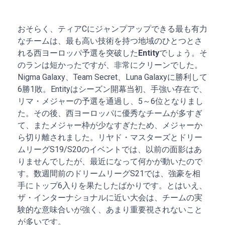
ティアC
おそらく、ティアCにジャンプアップできる最も有力
なチームは、最も高い技術を持つ地域のひとつとさ
れる西ヨーロッパ予選を突破した
Entity
でしょう。そ
のランは短かったですが、非常にクリーンでした。
Nigma Galaxy、Team Secret、Luna Galaxyに勝利して
6勝1敗。Entityはシーズン開幕当初、手強い存在で、
リマ・メジャーの予選を通過し、5～6位となりまし
た。その後、西ヨーロッパに優秀なチームが多すぎ
て、またメジャー枠が少なすぎたため、メジャーか
ら切り離されました。リヤド・マスターズとドリー
ムリーグS19/S20のイベントでは、以前の面影はあ
りませんでしたが、最近になって何かが動いたので
す。数週間前のドリームリーグS21では、強豪を相
手にトップ6入りを果たしたばかりです。とはいえ、
ザ・インターナショナルに近い大会は、チームの実
験的な意味合いが強く、あまり重要視されないこと
が多いです。