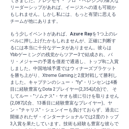
てきました。アレクセイ・"ソロ"・ベレジンの偉大な
リーダーシップがあれば、イージスへの道も可能か
もしれません。しかし私には、もっと有望に思える
チームが他にあります。
もう少しイベントがあれば、
Azure Ray
を1つ上のレ
ベルに押し上げたかもしれませんが、正確に判断す
るには本当に十分なデータがありません。彼らは
Ybbゲーミングの残党からツアー3で結成され、バ
リ・メジャーの予選を僅差で通過し、トップ8に入賞
しました。中国地域予選ではウィナーズブラケット
を勝ち上がり、Xtreme Gamingと2度対戦して勝利し
ました。キャプテンのシュー・ "fy"・リンセンは4番
目に経験豊富なDota 2プレイヤー(2,354試合)で、 そ
してルー・"ソムナス"・ヤオも彼に引けを取りません
(2,087試合、13番目に経験豊富なプレイヤー)。ヤ
ン・"チャリス"・シェンイーも負けておらず、過去に
開催されたザ・インターナショナルでは2度のトップ
3入賞を果たしています。技術も経験も豊富な彼らで