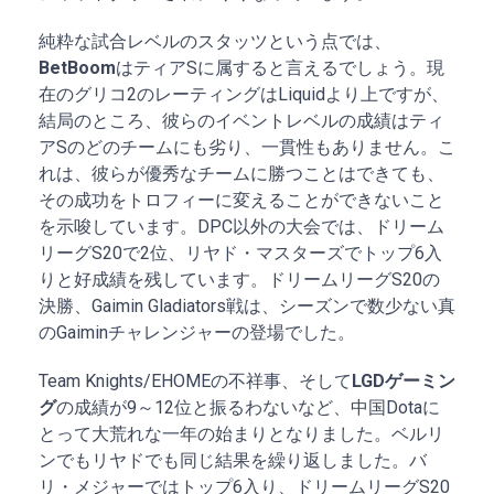
純粋な試合レベルのスタッツという点では、
BetBoom
はティアSに属すると言えるでしょう。現
在のグリコ2のレーティングはLiquidより上ですが、
結局のところ、彼らのイベントレベルの成績はティ
アSのどのチームにも劣り、一貫性もありません。こ
れは、彼らが優秀なチームに勝つことはできても、
その成功をトロフィーに変えることができないこと
を示唆しています。DPC以外の大会では、ドリーム
リーグS20で2位、リヤド・マスターズでトップ6入
りと好成績を残しています。ドリームリーグS20の
決勝、Gaimin Gladiators戦は、シーズンで数少ない真
のGaiminチャレンジャーの登場でした。
Team Knights/EHOMEの不祥事、そして
LGDゲーミン
グ
の成績が9～12位と振るわないなど、中国Dotaに
とって大荒れな一年の始まりとなりました。ベルリ
ンでもリヤドでも同じ結果を繰り返しました。バ
リ・メジャーではトップ6入り、ドリームリーグS20