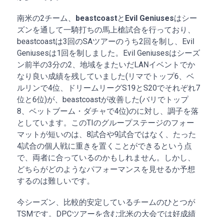
南米の2チーム、
beastcoast
と
Evil Geniuses
はシー
ズンを通して一騎打ちの馬上槍試合を行っており、
beastcoastは3回のSAツアーのうち2回を制し、Evil
Geniusesは1回を制しました。Evil Geniusesはシーズ
ン前半の3分の2、地域をまたいだLANイベントでか
なり良い成績を残していました(リマでトップ6、ベ
ルリンで4位、ドリームリーグS19とS20でそれぞれ7
位と6位)が、beastcoastが改善した(バリでトップ
8、ベットブーム・ダチャで4位)のに対し、調子を落
としています。このTIのグループステージのフォー
マットが短いのは、8試合や9試合ではなく、たった
4試合の個人戦に重きを置くことができるという点
で、両者に合っているのかもしれません。しかし、
どちらがどのようなパフォーマンスを見せるか予想
するのは難しいです。
今シーズン、比較的安定しているチームのひとつが
TSMです。DPCツアーを含む北米の大会では好成績