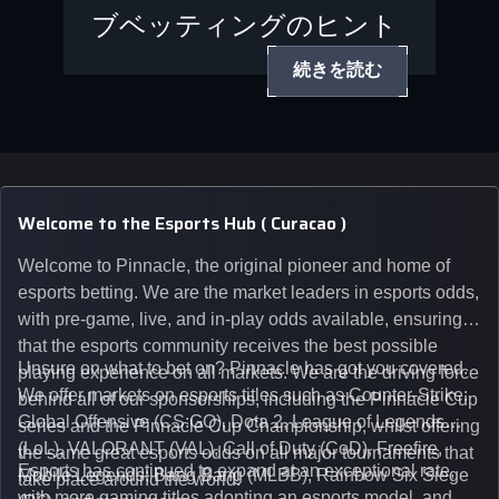
ブベッティングのヒント
続きを読む
Welcome to the Esports Hub ( Curacao )
Welcome to Pinnacle, the original pioneer and home of
esports betting. We are the market leaders in esports odds,
with pre-game, live, and in-play odds available, ensuring
that the esports community receives the best possible
Unsure on what to bet on? Pinnacle has got you covered.
playing experience on all markets. We are the driving force
We offer markets on esports titles such as Counter-Strike:
behind all of our sponsorships, including the Pinnacle Cup
Global Offensive (CS:GO), Dota 2, League of Legends
series and the Pinnacle Cup Championship, whilst offering
(LoL), VALORANT (VAL), Call of Duty (CoD), Freefire,
the same great esports odds on all major tournaments that
Esports has continued to expand at an exceptional rate,
Mobile Legends: Bang Bang (MLBB), Rainbow Six Siege
take place around the world.
with more gaming titles adopting an esports model, and