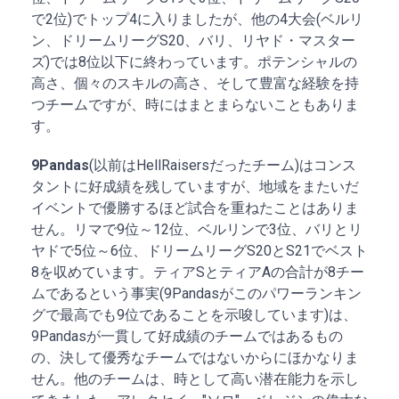
で2位)でトップ4に入りましたが、他の4大会(ベルリ
ン、ドリームリーグS20、バリ、リヤド・マスター
ズ)では8位以下に終わっています。ポテンシャルの
高さ、個々のスキルの高さ、そして豊富な経験を持
つチームですが、時にはまとまらないこともありま
す。
9Pandas
(以前はHellRaisersだったチーム)はコンス
タントに好成績を残していますが、地域をまたいだ
イベントで優勝するほど試合を重ねたことはありま
せん。リマで9位～12位、ベルリンで3位、バリとリ
ヤドで5位～6位、ドリームリーグS20とS21でベスト
8を収めています。ティアSとティアAの合計が8チー
ムであるという事実(9Pandasがこのパワーランキン
グで最高でも9位であることを示唆しています)は、
9Pandasが一貫して好成績のチームではあるもの
の、決して優秀なチームではないからにほかなりま
せん。他のチームは、時として高い潜在能力を示し