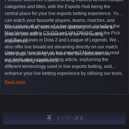
categories and titles, with the Esports Hub being the
central place for your live esports betting experience. You
can watch your favourite players, teams, matches, and
We capture all phases of a live tournament, including the
tournaments live, with markets updating in real-time to
Map Vetoes within CS:GO and VALORANT, and the Pick
provide you with a consistent and fair live betting
and Ban phases in Dota 2 and League of Legends. We
experience.
also offer live broadcast streaming directly on our match
Unsure on how to bet on live esports? Make sure to read
odds page, ensuring you have the best possible live
our dedicated esports betting article, explaining the
esports betting experience.
different terminology used in live esports betting, and
enhance your live betting experience by utilising our tools,
such as integrated live broadcasts, match and round
Read more
tickers, and our dedicated esports blog, which offers
unique insights on the latest esports events.
トップへ戻る