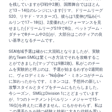
を残していますが(3戦中2勝)、国際舞台ではほとん
ど13～14位のレンジにいます(リマ、ドリームリーグ
S20、リヤド・マスターズ)。彼らは1度伸び悩み(ベ
ルリンで17～18位)、2度優れたパフォーマンスを見
せました(ドリームリーグS19で8位、ベットブーム・
ダチャで8チーム中2位)が、大部分はこのティアの良
い基準となるチームです。
SEA地域予選は確かに大混戦となりましたが、実験
的なTeam SMGは驚くべき方法でそれを攻略するこ
とができました(マップでは9勝2敗)。私がこのチー
ムを実験的と呼ぶのは、予選が始まるわずか2週間前
に、ヴォロディミル・"No[o]ne-" ・ミネンコがチーム
に加わったからです。ミネンコは、予想外の新しい
攻撃スタイルとタイプをチームにもたらしました。
今シーズン、SMGはDivision 1にとどまっています
が、1つのトーナメント(ベルリン・メジャーで15～
16位)を終えたに過ぎません。にもかかわらず、私は
この選手たちが持つ経験と技術に大きな信頼を置い