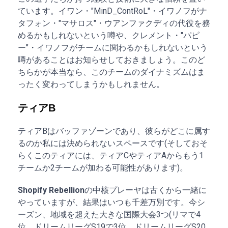
ています。イワン・"MinD_ContRoL"・イワノフがナ
タフォン・"マサロス"・ウアンファクディの代役を務
めるかもしれないという噂や、クレメント・"パピ
ー"・イワノフがチームに関わるかもしれないという
噂があることはお知らせしておきましょう。このど
ちらかが本当なら、このチームのダイナミズムはま
ったく変わってしまうかもしれません。
ティアB
ティアBはバッファゾーンであり、彼らがどこに属す
るのか私には決められないスペースです(そしておそ
らくこのティアには、ティアCやティアAからもう1
チームか2チームが加わる可能性があります)。
Shopify Rebellion
の中核プレーヤは古くから一緒に
やっていますが、結果はいつも千差万別です。今シ
ーズン、地域を超えた大きな国際大会3つ(リマで4
位、ドリームリーグS19で3位、ドリームリーグS20