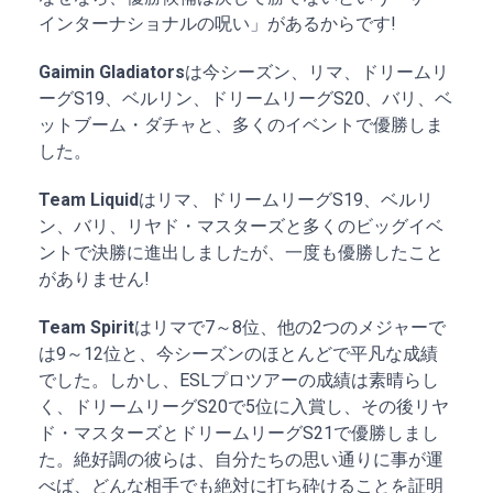
インターナショナルの呪い」があるからです!
Gaimin Gladiators
は今シーズン、リマ、ドリームリ
ーグS19、ベルリン、ドリームリーグS20、バリ、ベ
ットブーム・ダチャと、多くのイベントで優勝しま
した。
Team Liquid
はリマ、ドリームリーグS19、ベルリ
ン、バリ、リヤド・マスターズと多くのビッグイベ
ントで決勝に進出しましたが、一度も優勝したこと
がありません!
Team Spirit
はリマで7～8位、他の2つのメジャーで
は9～12位と、今シーズンのほとんどで平凡な成績
でした。しかし、ESLプロツアーの成績は素晴らし
く、ドリームリーグS20で5位に入賞し、その後リヤ
ド・マスターズとドリームリーグS21で優勝しまし
た。絶好調の彼らは、自分たちの思い通りに事が運
べば、どんな相手でも絶対に打ち砕けることを証明