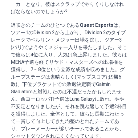
ーカーとなり、彼はスクラップでやりくりしなけれ
ばならないのでしょうか?
遅咲きのチームのひとつである
Quest Esports
は、
ツアー1のDivision 2から上がり、Division 2のタイブ
レークでベルリン・メジャー出場を逃し、ツアー3
(バリ)でようやくメジャー入りを果たしました。そこ
で彼らは4位に入り、人気は急上昇しました。彼らは
MENA予選を経てリヤド・マスターズへの出場権を
獲得し、7～8位という立派な成績を収めました。グ
ループステージは素晴らしく(マップスコアは9勝5
敗)、下位ブラケットでの敗退決定戦でGaimin
Gladiatorsと対戦したのは不運だったかもしれませ
ん。西ヨーロッパTI予選はLuna Galaxyに敗れ、やや
不安定となりましたが、それを跳ね返して予選2枠目
を獲得しました。全体として、彼らは長期にわたっ
て一貫して向上してきた均整のとれたチームであ
り、プレーメーカーが多いチームであることから、
シャットダウンされにくくなっています。