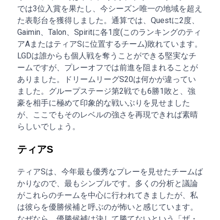
では3位入賞を果たし、今シーズン唯一の地域を超え
た表彰台を獲得しました。通算では、Questに2度、
Gaimin、Talon、Spiritに各1度(このランキングのティ
アAまたはティアSに位置するチーム)敗れています。
LGDは誰からも個人戦を奪うことができる堅実なチ
ームですが、プレーオフでは前進を阻まれることが
ありました。ドリームリーグS20は何かが違ってい
ました。グループステージ第2戦でも6勝1敗と、強
豪を相手に極めて印象的な戦いぶりを見せました
が、ここでもそのレベルの強さを再現できれば素晴
らしいでしょう。
ティアS
ティアSは、今年最も優秀なプレーを見せたチームば
かりなので、最もシンプルです。多くの分析と議論
がこれらのチームを中心に行われてきましたが、私
は彼らを優勝候補と呼ぶのが怖いと感じています。
なぜなら、優勝候補は決して勝てないという「ザ・