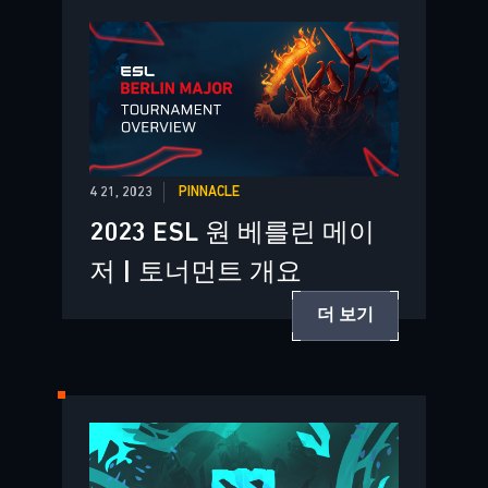
4 21, 2023
PINNACLE
2023 ESL 원 베를린 메이
저 | 토너먼트 개요
더 보기