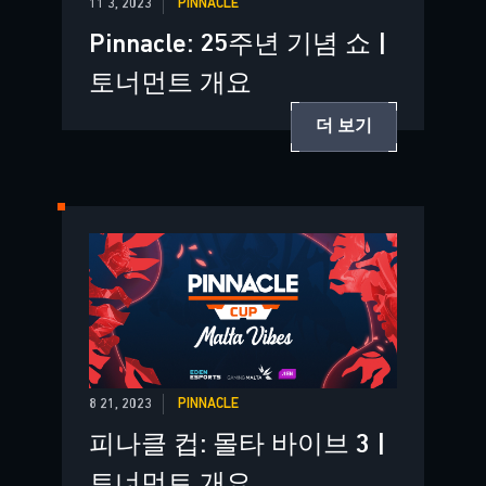
11 3, 2023
PINNACLE
Pinnacle: 25주년 기념 쇼 |
토너먼트 개요
더 보기
8 21, 2023
PINNACLE
피나클 컵: 몰타 바이브 3 |
토너먼트 개요