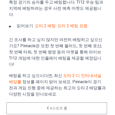
특정 경기의 승자를 두고 베팅합니다. TI12 우승 팀과
지역에 베팅하려는 경우 사전 예측 마켓도 제공됩니
다.
읽어보기:
도타 2 베팅: 도타 2 베팅 요령
긴 조사를 하고 싶지 않지만 여전히 베팅하고 싶으신
가요? Pinnacle은 또한 첫 번째 블러드, 첫 번째 로샨,
첫 번째 타워, 첫 번째 병영 등의 마켓을 통해 라이브
TI12 게임에 대한 인플레이 베팅을 제공할 예정입니
다!
베팅을 하고 싶으시다면, 최신
도타 2 디 인터내셔널
배당률
정보를 페이지 받아 보세요. Pinnacle이 경기
전과 게임 진행 중에 제공하는 최고의 도타 2 배당률과
다양한 시장을 만나보세요.
e스포츠 홈