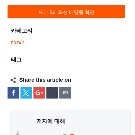
도타 2의 최신 배당률 확인
카테고리
DOTA 2
태그
Share this article on
저자에 대해