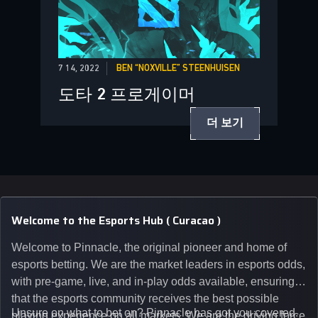
7 14, 2022
BEN “NOXVILLE” STEENHUISEN
도타 2 프로게이머
더 보기
Welcome to the Esports Hub ( Curacao )
Welcome to Pinnacle, the original pioneer and home of
esports betting. We are the market leaders in esports odds,
with pre-game, live, and in-play odds available, ensuring
that the esports community receives the best possible
Unsure on what to bet on? Pinnacle has got you covered.
playing experience on all markets. We are the driving force