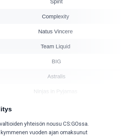
Spirit
Complexity
Natus Vincere
Team Liquid
BIG
Astralis
Ninjas in Pyjamas
G2 Esports
itys
n valtioiden yhteisön nousu CS:GOssa.
nyt kymmenen vuoden ajan omaksunut