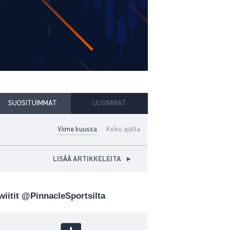
SUOSITUIMMAT
UUSIMMAT
Viime kuussa
Koko ajalta
LISÄÄ ARTIKKELEITA
►
wiitit @PinnacleSportsilta