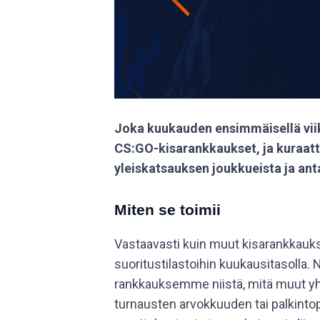
Joka kuukauden ensimmäisellä viik
CS:GO-kisarankkaukset, ja kuraatt
yleiskatsauksen joukkueista ja ant
Miten se toimii
Vastaavasti kuin muut kisarankkauks
suoritustilastoihin kuukausitasolla.
rankkauksemme niistä, mitä muut yh
turnausten arvokkuuden tai palkinto