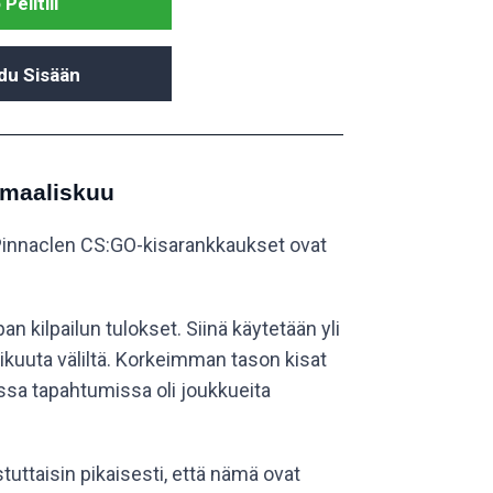
Pelitili
du Sisään
 maaliskuu
Pinnaclen CS:GO-kisarankkaukset ovat
n kilpailun tulokset. Siinä käytetään yli
mikuuta väliltä. Korkeimman tason kisat
sa tapahtumissa oli joukkueita
ttaisin pikaisesti, että nämä ovat