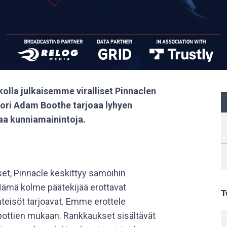
olla julkaisemme viralliset Pinnaclen
ori Adam Boothe tarjoaa lyhyen
aa kunniamainintoja.
et, Pinnacle keskittyy samoihin
 Nämä kolme päätekijää erottavat
T
teisöt tarjoavat. Emme erottele
pottien mukaan. Rankkaukset sisältävät