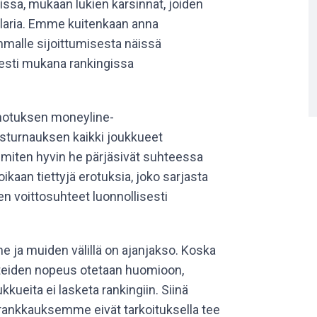
oissa, mukaan lukien karsinnat, joiden
llaria. Emme kuitenkaan anna
malle sijoittumisesta näissä
sesti mukana rankingissa
inotuksen moneyline-
sturnauksen kaikki joukkueet
 miten hyvin he pärjäsivät suhteessa
kaan tiettyjä erotuksia, joko sarjasta
ojen voittosuhteet luonnollisesti
 ja muiden välillä on ajanjakso. Koska
lanteiden nopeus otetaan huomioon,
ueita ei lasketa rankingiin. Siinä
rankkauksemme eivät tarkoituksella tee