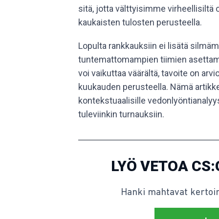
sitä, jotta välttyisimme virheellisil
kaukaisten tulosten perusteella.
Lopulta rankkauksiin ei lisätä silmäm
tuntemattomampien tiimien asettami
voi vaikuttaa väärältä, tavoite on ar
kuukauden perusteella. Nämä artikkel
kontekstuaalisille vedonlyöntianalyys
tuleviinkin turnauksiin.
LYÖ VETOA CS
Hanki mahtavat kertoim