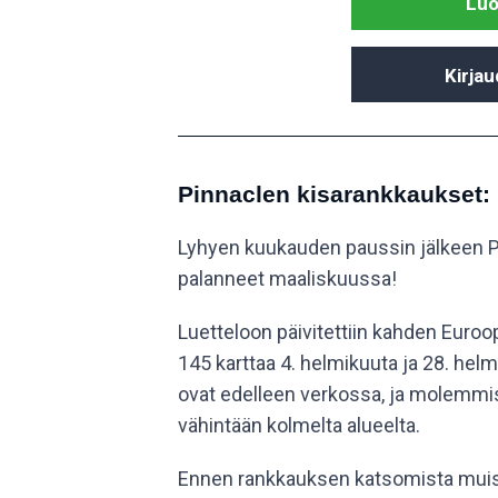
Luo 
Kirjau
Pinnaclen kisarankkaukset:
Lyhyen kuukauden paussin jälkeen 
palanneet maaliskuussa!
Luetteloon päivitettiin kahden Euroopa
145 karttaa 4. helmikuuta ja 28. hel
ovat edelleen verkossa, ja molemmis
vähintään kolmelta alueelta.
Ennen rankkauksen katsomista muistu