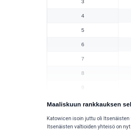
3
4
5
6
7
8
9
10
Maaliskuun rankkauksen sel
Katowicen isoin juttu oli Itsenäiste
Itsenäisten valtioiden yhteisö on 