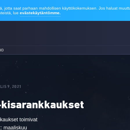
NO
LIS 9, 2021
-kisarankkaukset
kaukset toimivat
t: maaliskuu