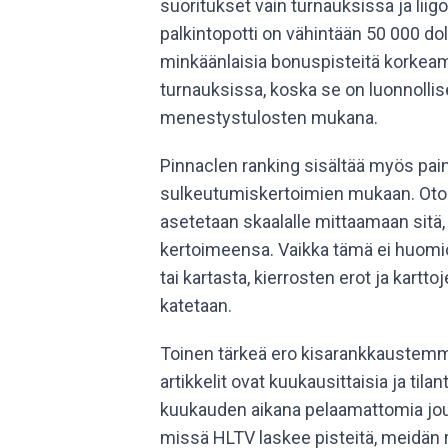
suoritukset vain turnauksissa ja liig
palkintopotti on vähintään 50 000 do
minkäänlaisia bonuspisteitä korkeam
turnauksissa, koska se on luonnolli
menestystulosten mukana.
Pinnaclen ranking sisältää myös pa
sulkeutumiskertoimien mukaan. Oto
asetetaan skaalalle mittaamaan sitä,
kertoimeensa. Vaikka tämä ei huomioi
tai kartasta, kierrosten erot ja kartt
katetaan.
Toinen tärkeä ero kisarankkaustemme
artikkelit ovat kuukausittaisia ja ti
kuukauden aikana pelaamattomia joukk
missä HLTV laskee pisteitä, meidän 