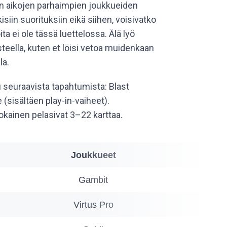
en aikojen parhaimpien joukkueiden
siin suorituksiin eikä siihen, voisivatko
ta ei ole tässä luettelossa. Älä lyö
steella, kuten et löisi vetoa muidenkaan
la.
seuraavista tapahtumista: Blast
(sisältäen play-in-vaiheet).
jokainen pelasivat 3–22 karttaa.
Joukkueet
Gambit
Virtus Pro