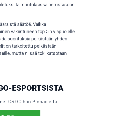
tä oletuksilta muutoksissa perustasoon
ääräistä säätöä. Vaikka
nen vakiintuneen top 5:n yläpuolelle
vioida suorituksia pelkästään yhden
it on tarkoitettu pelkästään
eille, mutta niissä toki katsotaan
:GO-ESPORTSISTA
et CS:GO:hon Pinnaclelta.