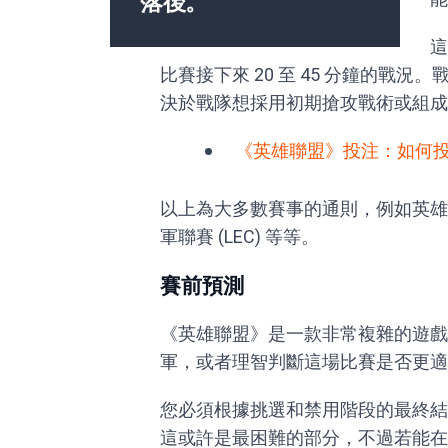
落後。
這
比賽接下來 20 至 45 分鐘的戰
決於戰隊想採用初期搶攻戰術或組成
《英雄聯盟》投注：如何投
以上為大多數賽事的通則，例如英雄聯
軍聯賽 (LEC) 等等。
賽前預測
《英雄聯盟》是一款非常複雜的遊戲
軍，或者理智判斷這場比賽是否更適
您必須根據挑選和禁用階段的最終結
這或許是最困難的部分，不過若能在