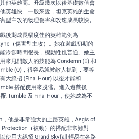
其他英雄高。升級幾次以後基礎數值會
他英雄快。一般來說，坦克英雄的生命
害型主攻的物理傷害和攻速成長較快。
戲後期成長幅度佳的英雄範例為
ayne（傷害型主攻）。她在遊戲初期的
能冷卻時間很長，機動性也普通。她主
用來甩開敵人的技能為 Condemn (E) 和
umble (Q)，很容易就被敵人抓到，要等
有大絕招 (Final Hour) 以後才能和
umble 搭配使用來脫逃。進入遊戲後
搭配 Tumble 及 Final Hour，使她成為不
n，他是非常強大的上路英雄，Aegis of
 Aegis Protection（被動）的搭配非常難對
絕招 Grand Skyfall 輕易在各路