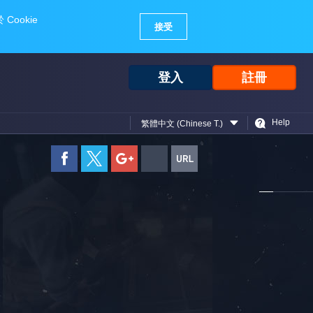
登入
註冊
Help
繁體中文 (Chinese T.)