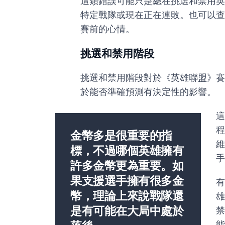
這類錯誤可能只是總在挑選和禁用英
特定戰隊或現在正在連敗。也可以查
賽前的心情。
挑選和禁用階段
挑選和禁用階段對於《英雄聯盟》賽
於能否準確預測有決定性的影響。
這
程
金幣多是很重要的指
維
標，不過哪個英雄擁有
手
許多金幣更為重要。如
果支援選手擁有很多金
有
幣，理論上來說戰隊還
雄
是有可能在大局中處於
禁
能