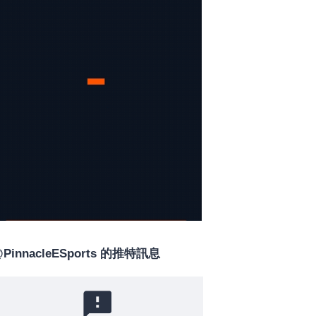
PinnacleESports 的推特訊息