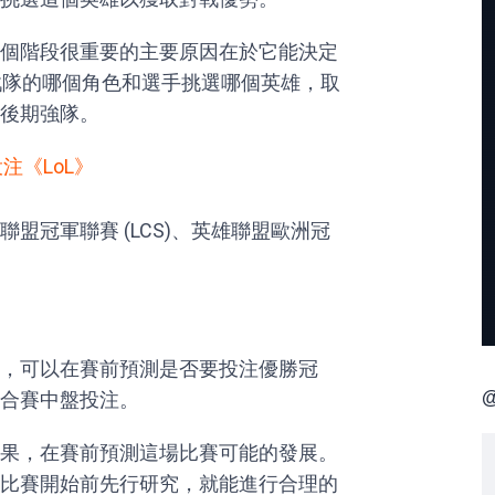
個階段很重要的主要原因在於它能決定
況。戰隊的哪個角色和選手挑選哪個英雄，取
後期強隊。
注《LoL》
盟冠軍聯賽 (LCS)、英雄聯盟歐洲冠
，可以在賽前預測是否要投注優勝冠
@
合賽中盤投注。
果，在賽前預測這場比賽可能的發展。
比賽開始前先行研究，就能進行合理的