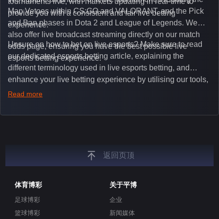
tournaments live, with markets updating in real-time to
Map Vetoes within CS:GO and VALORANT, and the Pick
provide you with a consistent and fair live betting
and Ban phases in Dota 2 and League of Legends. We
experience.
also offer live broadcast streaming directly on our match
Unsure on how to bet on live esports? Make sure to read
odds page, ensuring you have the best possible live
our dedicated esports betting article, explaining the
esports betting experience.
different terminology used in live esports betting, and
enhance your live betting experience by utilising our tools,
such as integrated live broadcasts, match and round
Read more
tickers, and our dedicated esports blog, which offers
unique insights on the latest esports events.
返回页顶
体育博彩
关于平博
足球博彩
企业
篮球博彩
新闻媒体