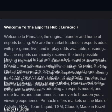
Welcome to the Esports Hub ( Curacao )
Welcome to Pinnacle, the original pioneer and home of
esports betting. We are the market leaders in esports odds,
with pre-game, live, and in-play odds available, ensuring
that the esports community receives the best possible
Unsure on what to bet on? Pinnacle has got you covered.
playing experience on all markets. We are the driving force
We offer markets on esports titles such as Counter-Strike:
behind all of our sponsorships, including the Pinnacle Cup
Global Offensive (CS:GO), Dota 2, League of Legends
series and the Pinnacle Cup Championship, whilst offering
(LoL), VALORANT (VAL), Call of Duty (CoD), Freefire,
the same great esports odds on all major tournaments that
Esports has continued to expand at an exceptional rate,
Mobile Legends: Bang Bang (MLBB), Rainbow Six Siege
take place around the world.
with more gaming titles adopting an esports model, and
(R6), and many more.
more teams and tournaments than ever to broaden your
viewing experience. Pinnacle offers markets on the likes of
Astralis, NAVI, Team Liquid, TSM, Cloud9, Made in Brazil
Esports Odds