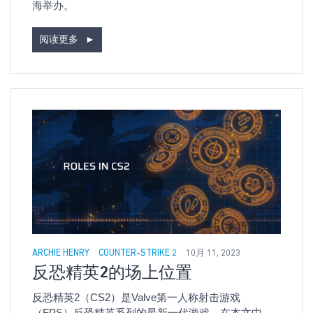
海举办。
阅读更多
►
ARCHIE HENRY
COUNTER-STRIKE 2
10月 11, 2023
反恐精英2的场上位置
反恐精英2（CS2）是Valve第一人称射击游戏
（FPS）反恐精英系列的最新一代游戏。在本文中，