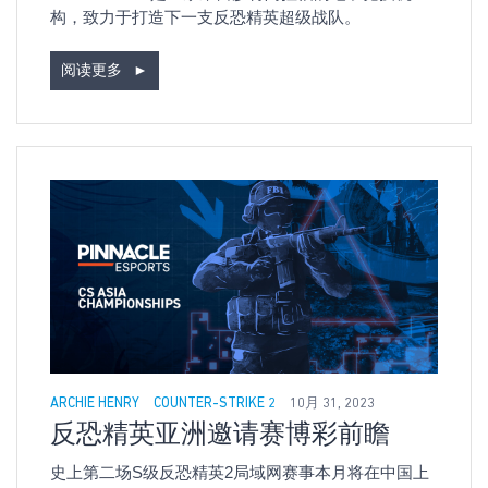
构，致力于打造下一支反恐精英超级战队。
阅读更多
►
ARCHIE HENRY
COUNTER-STRIKE 2
10月 31, 2023
反恐精英亚洲邀请赛博彩前瞻
史上第二场S级反恐精英2局域网赛事本月将在中国上