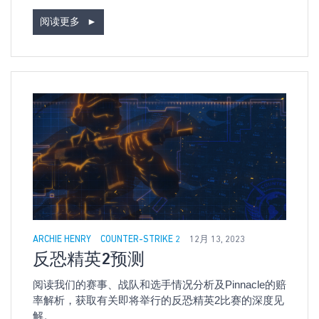
阅读更多
►
ARCHIE HENRY
COUNTER-STRIKE 2
12月 13, 2023
反恐精英2预测
阅读我们的赛事、战队和选手情况分析及Pinnacle的赔
率解析，获取有关即将举行的反恐精英2比赛的深度见
解。