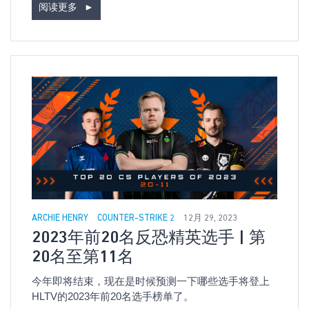
阅读更多
►
ARCHIE HENRY
COUNTER-STRIKE 2
12月 29, 2023
2023年前20名反恐精英选手 | 第
20名至第11名
今年即将结束，现在是时候预测一下哪些选手将登上
HLTV的2023年前20名选手榜单了。