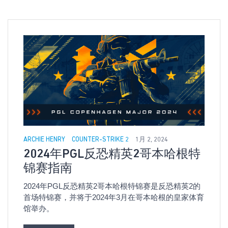
ARCHIE HENRY
COUNTER-STRIKE 2
1月 2, 2024
2024年PGL反恐精英2哥本哈根特
锦赛指南
2024年PGL反恐精英2哥本哈根特锦赛是反恐精英2的
首场特锦赛，并将于2024年3月在哥本哈根的皇家体育
馆举办。