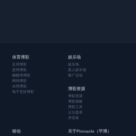
体育博彩
娱乐场
足球博彩
娱乐场
篮球博彩
真人娱乐场
橄榄球博彩
推广活动
网球博彩
冰球博彩
博彩资源
电子竞技博彩
博彩资源
博彩策略
博彩工具
让分盘表
术语表
移动
关于Pinnacle（平博）