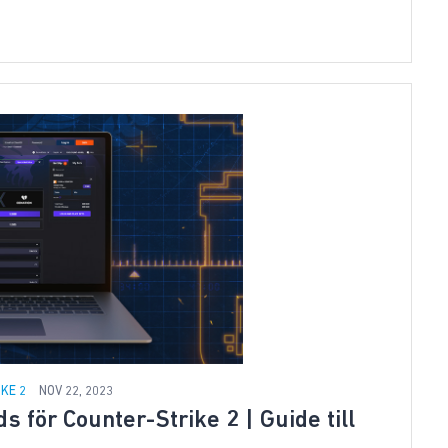
IKE 2
NOV 22, 2023
s för Counter-Strike 2 | Guide till