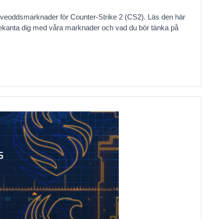
liveoddsmarknader för Counter-Strike 2 (CS2). Läs den här
 bekanta dig med våra marknader och vad du bör tänka på