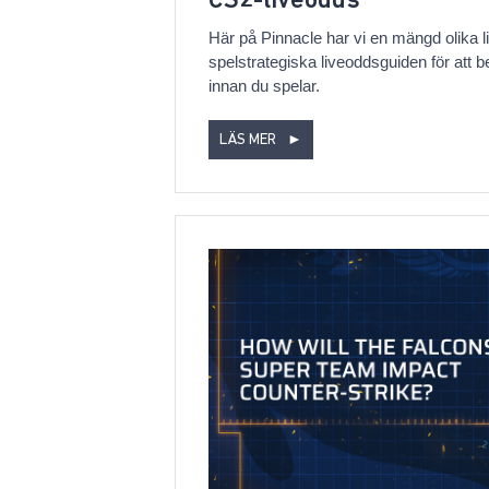
CS2-liveodds
Här på Pinnacle har vi en mängd olika 
spelstrategiska liveoddsguiden för att
innan du spelar.
LÄS MER
►