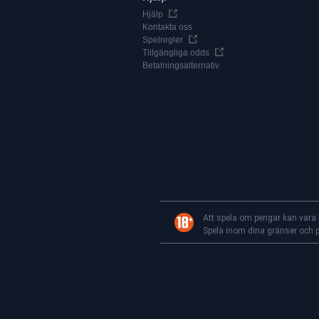
Hjälp
Kontakta oss
Spelregler
Tillgängliga odds
Betalningsalternativ
Att spela om pengar kan vara
Spela inom dina gränser och på