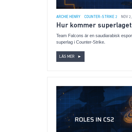
ARCHIE HENRY
COUNTER-STRIKE 2
NOV 2,
Hur kommer superlaget 
Team Falcons är en saudiarabisk esportor
superlag i Counter-Strike.
LÄS MER
►