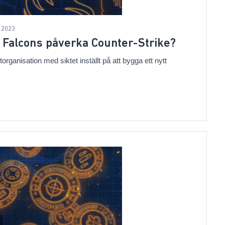
 2023
Falcons påverka Counter-Strike?
ganisation med siktet inställt på att bygga ett nytt