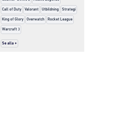
Call of Duty
Valorant
Utbildning
Strategi
King of Glory
Overwatch
Rocket League
Warcraft 3
Se alla +