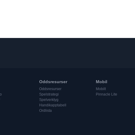
Oddsresurser
Mobil
Oddsresurser
Mobilt
o
Spelstrategi
Pinnacle Lite
r
Spelverktyg
Handikapptabell
Ordlista