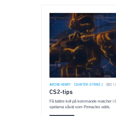
ARCHIE HENRY
COUNTER-STRIKE 2
DEC 13
CS2-tips
Få bättre koll på kommande matcher i C
spelarna såväl som Pinnacles odds.