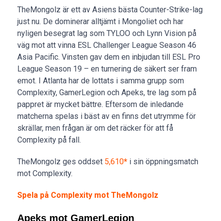
TheMongolz är ett av Asiens bästa Counter-Strike-lag
just nu. De dominerar alltjämt i Mongoliet och har
nyligen besegrat lag som TYLOO och Lynn Vision på
väg mot att vinna ESL Challenger League Season 46
Asia Pacific. Vinsten gav dem en inbjudan till ESL Pro
League Season 19 – en turnering de säkert ser fram
emot. I Atlanta har de lottats i samma grupp som
Complexity, GamerLegion och Apeks, tre lag som på
pappret är mycket bättre. Eftersom de inledande
matcherna spelas i bäst av en finns det utrymme för
skrällar, men frågan är om det räcker för att få
Complexity på fall.
TheMongolz ges oddset
5,610
*
i sin öppningsmatch
mot Complexity.
Spela på Complexity mot TheMongolz
Apeks mot GamerLegion