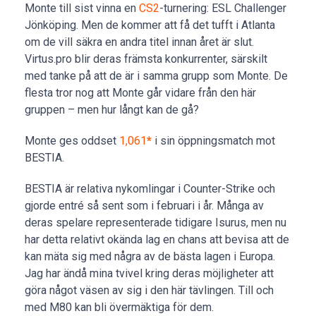
Monte till sist vinna en
CS2
-turnering: ESL Challenger
Jönköping. Men de kommer att få det tufft i Atlanta
om de vill säkra en andra titel innan året är slut.
Virtus.pro blir deras främsta konkurrenter, särskilt
med tanke på att de är i samma grupp som Monte. De
flesta tror nog att Monte går vidare från den här
gruppen – men hur långt kan de gå?
Monte ges oddset
1,061
*
i sin öppningsmatch mot
BESTIA.
BESTIA är relativa nykomlingar i Counter-Strike och
gjorde entré så sent som i februari i år. Många av
deras spelare representerade tidigare Isurus, men nu
har detta relativt okända lag en chans att bevisa att de
kan mäta sig med några av de bästa lagen i Europa.
Jag har ändå mina tvivel kring deras möjligheter att
göra något väsen av sig i den här tävlingen. Till och
med M80 kan bli övermäktiga för dem.