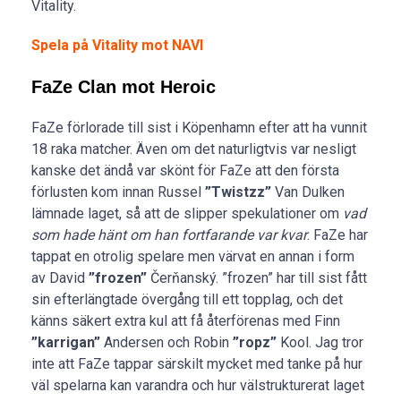
Vitality.
Spela på Vitality mot NAVI
FaZe Clan mot Heroic
FaZe förlorade till sist i Köpenhamn efter att ha vunnit
18 raka matcher. Även om det naturligtvis var nesligt
kanske det ändå var skönt för FaZe att den första
förlusten kom innan Russel
”Twistzz”
Van Dulken
lämnade laget, så att de slipper spekulationer om
vad
som hade hänt om han fortfarande var kvar
. FaZe har
tappat en otrolig spelare men värvat en annan i form
av David
”frozen”
Čerňanský. ”frozen” har till sist fått
sin efterlängtade övergång till ett topplag, och det
känns säkert extra kul att få återförenas med Finn
”karrigan”
Andersen och Robin
”ropz”
Kool. Jag tror
inte att FaZe tappar särskilt mycket med tanke på hur
väl spelarna kan varandra och hur välstrukturerat laget