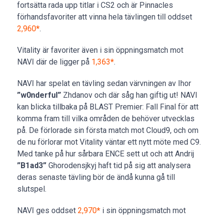
fortsätta rada upp titlar i CS2 och är Pinnacles
förhandsfavoriter att vinna hela tävlingen till oddset
2,960
*
.
Vitality är favoriter även i sin öppningsmatch mot
NAVI där de ligger på
1,363
*
.
NAVI har spelat en tävling sedan värvningen av Ihor
”w0nderful”
Zhdanov och där såg han giftig ut! NAVI
kan blicka tillbaka på BLAST Premier: Fall Final för att
komma fram till vilka områden de behöver utvecklas
på. De förlorade sin första match mot Cloud9, och om
de nu förlorar mot Vitality väntar ett nytt möte med C9.
Med tanke på hur sårbara ENCE sett ut och att Andrij
”B1ad3”
Ghorodensjkyj haft tid på sig att analysera
deras senaste tävling bör de ändå kunna gå till
slutspel.
NAVI ges oddset
2,970
*
i sin öppningsmatch mot