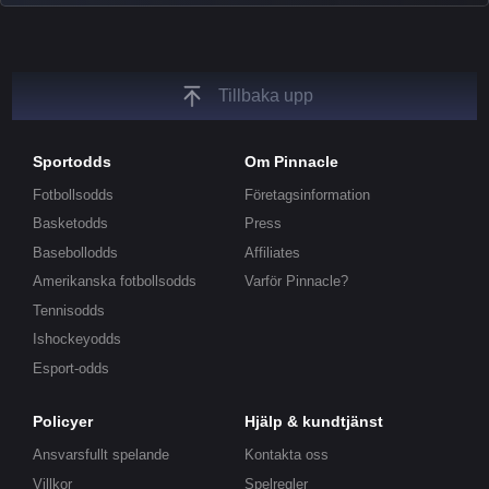
unique insights on the latest esports events.
Tillbaka upp
Sportodds
Om Pinnacle
Fotbollsodds
Företagsinformation
Basketodds
Press
Basebollodds
Affiliates
Amerikanska fotbollsodds
Varför Pinnacle?
Tennisodds
Ishockeyodds
Esport-odds
Policyer
Hjälp & kundtjänst
Ansvarsfullt spelande
Kontakta oss
Villkor
Spelregler