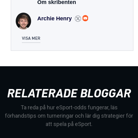
Om skribenten
Archie Henry
VISA MER
RELATERADE BLOGGAR
Ta reda på hur eSport-odds fungerar, läs
förhandstips om turneringar och lär dig strategier för
att spela på eSport.