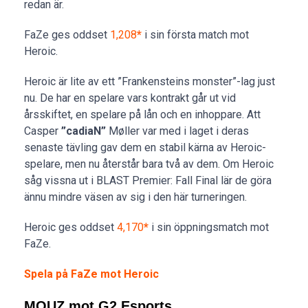
redan är.
FaZe ges oddset
1,208
*
i sin första match mot
Heroic.
Heroic är lite av ett ”Frankensteins monster”-lag just
nu. De har en spelare vars kontrakt går ut vid
årsskiftet, en spelare på lån och en inhoppare. Att
Casper
”cadiaN”
Møller var med i laget i deras
senaste tävling gav dem en stabil kärna av Heroic-
spelare, men nu återstår bara två av dem. Om Heroic
såg vissna ut i BLAST Premier: Fall Final lär de göra
ännu mindre väsen av sig i den här turneringen.
Heroic ges oddset
4,170
*
i sin öppningsmatch mot
FaZe.
Spela på FaZe mot Heroic
MOUZ mot G2 Esports