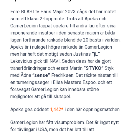
Före BLAST.tv Paris Major 2023 sågs det här mötet
som ett klass 2-toppmöte. Trots att Apeks och
GamerLegion tappat spelare till andra lag efter sina
imponerande insatser i den senaste majorn är båda
lagen fortfarande rankade bland de 20 bästa i världen.
Apeks är i nuläget högre rankade än GamerLegion
men har haft det motigt sedan Justinas
”jL”
Lekavicius gick till NAVI. Sedan dess har de gjort
tränarförändringar och ersatt Martin
”STYKO”
Styk
med Ådne
”sense”
Fredriksen. Det räckte nästan till
en turneringsseger i Elisa Masters Espoo, och ett
försvagat GamerLegion kan innebära större
möjligheter att gå till slutspel.
Apeks ges oddset
1,442
*
i den här öppningsmatchen.
GamerLegion har fått visumproblem. Det är inget nytt
för tävlingar i USA, men det har lett till att