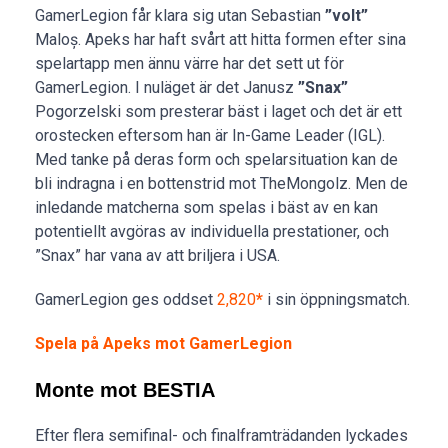
GamerLegion får klara sig utan Sebastian
”volt”
Maloș. Apeks har haft svårt att hitta formen efter sina
spelartapp men ännu värre har det sett ut för
GamerLegion. I nuläget är det Janusz
”Snax”
Pogorzelski som presterar bäst i laget och det är ett
orostecken eftersom han är In-Game Leader (IGL).
Med tanke på deras form och spelarsituation kan de
bli indragna i en bottenstrid mot TheMongolz. Men de
inledande matcherna som spelas i bäst av en kan
potentiellt avgöras av individuella prestationer, och
”Snax” har vana av att briljera i USA.
GamerLegion ges oddset
2,820
*
i sin öppningsmatch.
Spela på Apeks mot GamerLegion
Monte mot BESTIA
Efter flera semifinal- och finalframträdanden lyckades