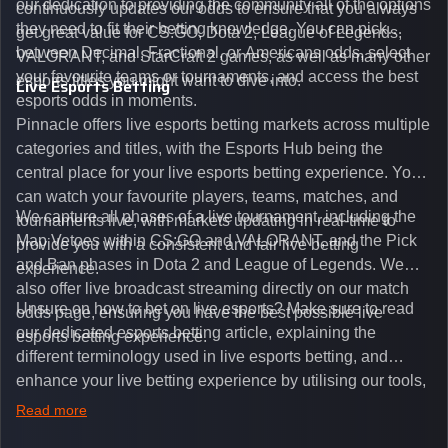
our dedication to providing the community all of the options
continuously updates our odds to ensure that you always
they need to fit their betting knowledge. You can pick
get great value for CS:GO, Dota 2, League of Legends,
between Decimal, Fractional, or Americans odds, select
VALORANT, and StarCraft 2 games, as well as many other
your favourite teams or tournaments, and access the best
esports titles you might want to dive into.
Live Esports Betting
esports odds in moments.
Pinnacle offers live esports betting markets across multiple
categories and titles, with the Esports Hub being the
central place for your live esports betting experience. You
can watch your favourite players, teams, matches, and
We capture all phases of a live tournament, including the
tournaments live, with markets updating in real-time to
Map Vetoes within CS:GO and VALORANT, and the Pick
provide you with a consistent and fair live betting
and Ban phases in Dota 2 and League of Legends. We
experience.
also offer live broadcast streaming directly on our match
Unsure on how to bet on live esports? Make sure to read
odds page, ensuring you have the best possible live
our dedicated esports betting article, explaining the
esports betting experience.
different terminology used in live esports betting, and
enhance your live betting experience by utilising our tools,
such as integrated live broadcasts, match and round
Read more
tickers, and our dedicated esports blog, which offers