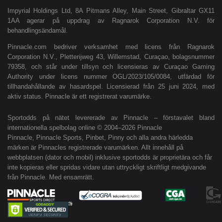
Impyrial Holdings Ltd, 8A Pitmans Alley, Main Street, Gibraltar GX11
1AA agerar på uppdrag av Ragnarok Corporation N.V. för
behandlingsändamål.
Pinnacle.com bedriver verksamhet med licens från Ragnarok
Corporation N.V., Pletterijweg 43, Willemstad, Curaçao, bolagsnummer
79358, och står under tillsyn och licensieras av Curaçao Gaming
Authority under licens nummer OGL/2023/105/0084, utfärdad för
tillhandahållande av hasardspel. Licensierad från 25 juni 2024, med
aktiv status. Pinnacle är ett registrerat varumärke.
Sportodds på nätet levererade av Pinnacle – förstavalet bland
internationella spelbolag online © 2004–2026 Pinnacle
Pinnacle, Pinnacle Sports, Pinbet, Pinny och alla andra härledda
märken är Pinnacles registrerade varumärken. Allt innehåll på
webbplatsen (dator och mobil) inklusive sportodds är proprietära och får
inte kopieras eller spridas vidare utan uttryckligt skriftligt medgivande
från Pinnacle. Med ensamrätt.