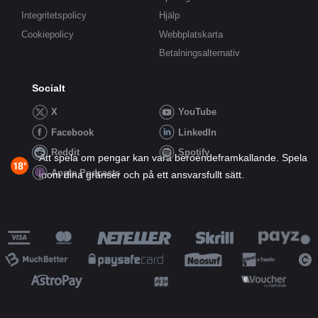
Integritetspolicy
Hjälp
Cookiepolicy
Webbplatskarta
Betalningsalternativ
Socialt
X
YouTube
Facebook
LinkedIn
Reddit
Spotify
Att spela om pengar kan vara beroendeframkallande. Spela
Apple Podcasts
inom dina gränser och på ett ansvarsfullt sätt.