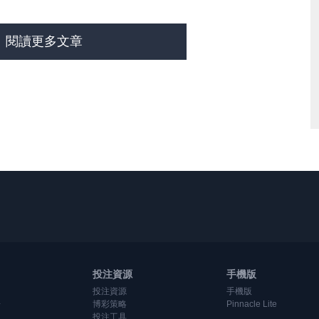
閱讀更多文章
投注資源
手機版
投注資源
手機版
場
博彩策略
Pinnacle Lite
投注工具