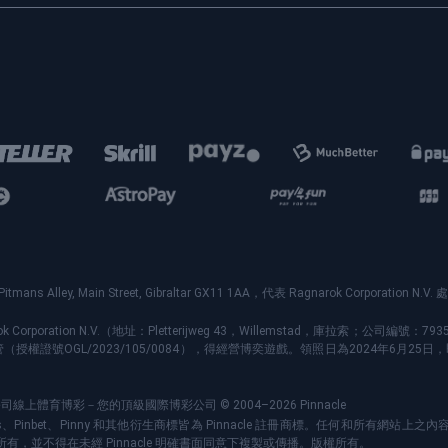
8A Pitmans Alley, Main Street, Gibraltar GX11 1AA，代表 Ragnarok Corporation N
arok Corporation N.V.（地址：Pletterijweg 43，Willemstad，庫拉索；公司
權證號OGL/2023/105/0084），得經營博奕遊戲。領照日為2024年6月25日，即
公司線上體育博彩－您的頂級國際博彩公司 © 2004–2026 Pinnacle
e Sports、Pinbet、Pinny 和其他衍生商標皆為 Pinnacle 註冊商標。任何和所有
le 所有，並不得在未經 Pinnacle 明確書面同意下複製或傳播。版權所有。