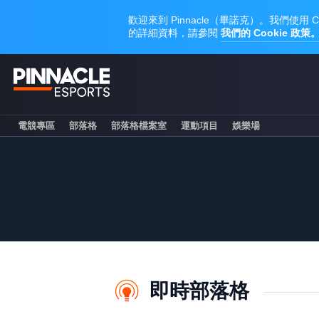
電競專區
部落格
部落格檔案室
運動項目
娛樂場
即時部落格