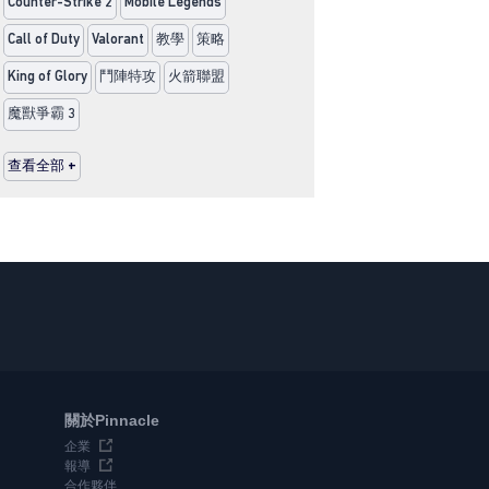
Counter-Strike 2
Mobile Legends
Call of Duty
Valorant
教學
策略
King of Glory
鬥陣特攻
火箭聯盟
魔獸爭霸 3
查看全部 +
關於Pinnacle
企業
報導
合作夥伴