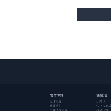
體育博彩
娛樂場
足球博彩
娛樂場
籃球博彩
線上娛樂
美式足球博彩
推廣活動