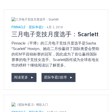
PINNACLE
星际争霸2
4月 3, 2018
三月电子竞技月度选手：Scarlett
Pinnacle（平博）的三月电子竞技月度选手是Sasha
“Scarlett” Hostyn。她在二月份赢得了国际奥委会赞助
的IEM平昌锦标赛的冠军，因此成为了首位赢得国际
赛事的电子竞技女选手。Scarlett因何成为全球各地女
性的榜样？继续阅读以了解更多。
阅读更多
►
星际争霸2赔率
►