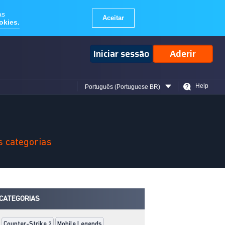
Iniciar sessão
Aderir
Help
Português (Portuguese BR)
s categorias
CATEGORIAS
Counter-Strike 2
Mobile Legends