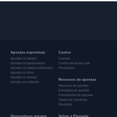
Apostas esportivas
Casino
Apostas no futebol
Cassino
Apostas no basquetebol
Casino em tempo real
Apostas no futebol americano
Promoções
Apostas no tênis
Apostas no hóquei
Recursos de apostas
Apostas em eSports
Recursos de apostas
Estratégia de apostas
Ferramentas de apostas
Tabela de Handicap
Glossário
Dispositivos móveis
Sobre a Pinnacle