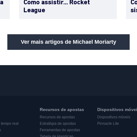
da
Como assistir... Rocket
C
League
si
Ver mais artigos de Michael Moriarty
Recursos de apostas
Dispositivos móve
Recursos de apostas
Dispositivos móveis
 tempo real
Estratégia de apostas
Pinnacle Lite
s
Ferramentas de apostas
Tabela de Handicap