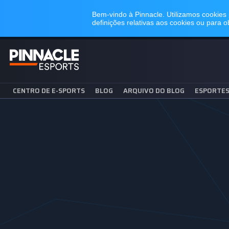
CENTRO DE E-SPORTS
BLOG
ARQUIVO DO BLOG
ESPORTE