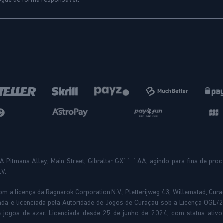
jogue de forma responsável.
 8A Pitmans Alley, Main Street, Gibraltar GX11 1AA, agindo para fins de p
.V.
m a licença da Ragnarok Corporation N.V., Pletterijweg 43, Willemstad, Cu
ada e licenciada pela Autoridade de Jogos de Curaçau sob a Licença OGL
 jogos de azar. Licenciada desde 25 de junho de 2024, com status ativ