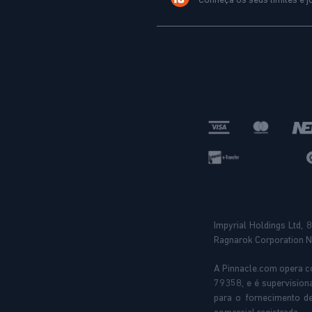
Conheça os seus limites e 
Impyrial Holdings Ltd,
Ragnarok Corporation N
A Pinnacle.com opera co
79358, e é supervision
para o fornecimento de