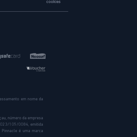
cookies
rocessamento em nome da
raçau, número da empresa
/2023/105/0084, emitida
o. Pinnacle é uma marca