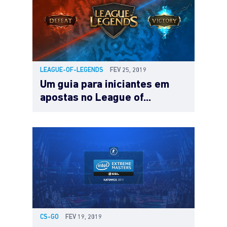
LEAGUE-OF-LEGENDS
FEV 25, 2019
Um guia para iniciantes em
apostas no League of...
CS-GO
FEV 19, 2019