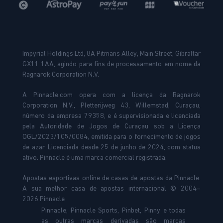
Impyrial Holdings Ltd, 8A Pitmans Alley, Main Street, Gibraltar
GX11 1AA, agindo para fins de processamento em nome da
Ragnarok Corporation N.V.
A Pinnacle.com opera com a licença da Ragnarok
Corporation N.V., Pletterijweg 43, Willemstad, Curaçau,
número da empresa 79358, e é supervisionada e licenciada
pela Autoridade de Jogos de Curaçau sob a Licença
OGL/2023/105/0084, emitida para o fornecimento de jogos
de azar. Licenciada desde 25 de junho de 2024, com status
ativo. Pinnacle é uma marca comercial registrada.
Apostas esportivas online de casas de apostas da Pinnacle.
A sua melhor casa de apostas internacional © 2004–
2026 Pinnacle
Pinnacle, Pinnacle Sports, Pinbet, Pinny e todas
as outras marcas derivadas são marcas