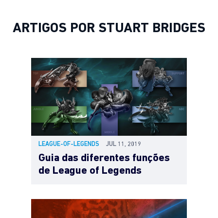
ARTIGOS POR STUART BRIDGES
LEAGUE-OF-LEGENDS
JUL 11, 2019
Guia das diferentes funções
de League of Legends