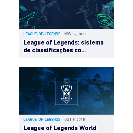
LEAGUE-OF-LEGENDS
NOV 16, 2018
League of Legends: sistema
de classificações co...
LEAGUE-OF-LEGENDS
OUT 9, 2018
League of Legends World