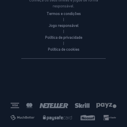
Conheça os seus limites e jogue de forma
responsável.
Termos e condições
|
Jogo responsável
|
Política de privacidade
|
Política de cookies