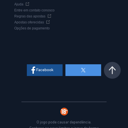
Ajuda
Entre em contato conosco
Regras das apostas
Apostas oferecidas
Opções de pagamento
Facebook
O jogo pode causar dependência.