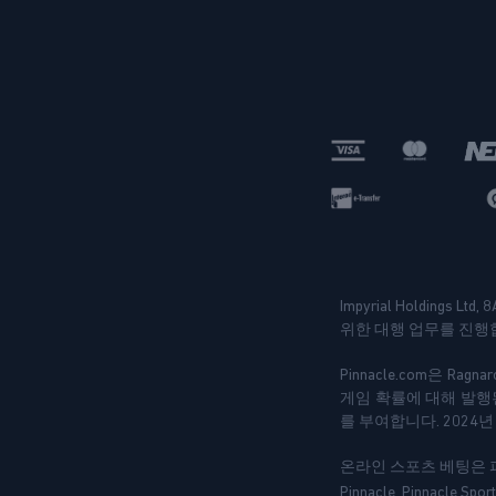
Impyrial Holdings Ltd
위한 대행 업무를 진행
Pinnacle.com은 Ragn
게임 확률에 대해 발행된 라
를 부여합니다. 2024년
온라인 스포츠 베팅은 피
Pinnacle, Pinnacl