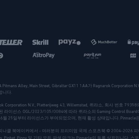
, 8A Pitmans Alley, Main Street, Gibraltar GX11 1AA가 Ragnarok Corpor
합니다.
arok Corporation N.V., Pletterijweg 43, Willemstad, 퀴라소, 회사 번
이선스 OGL/2023/105/0084에 따라 퀴라소의 Gaming Control B
 6월 25일부터 라이선스가 부여되었으며, 현재 활성 상태입니다. Pinnacl
나클 북메이커에서 - 여러분의 프리미엄 국제 스포츠북 © 2004-2026 
e Sports, Pinbet, Pinny 및 기타 모든 파생 마크는 Pinnacle의 등록 상표입