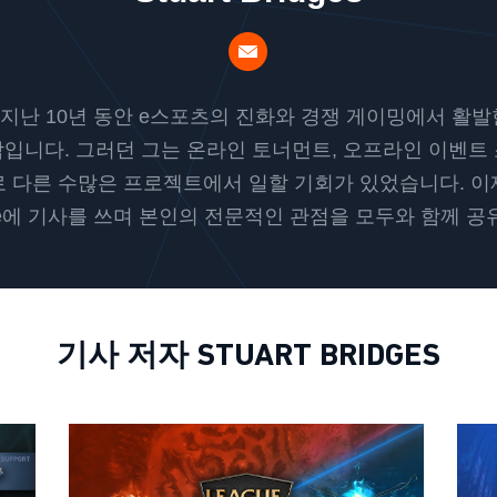
t는 지난 10년 동안 e스포츠의 진화와 경쟁 게이밍에서 활
입니다. 그러던 그는 온라인 토너먼트, 오프라인 이벤트
로 다른 수많은 프로젝트에서 일할 기회가 있었습니다. 이
acle에 기사를 쓰며 본인의 전문적인 관점을 모두와 함께 공
기사 저자 STUART BRIDGES