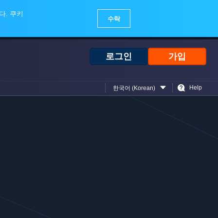
로그인
가입
Help
한국어 (Korean)