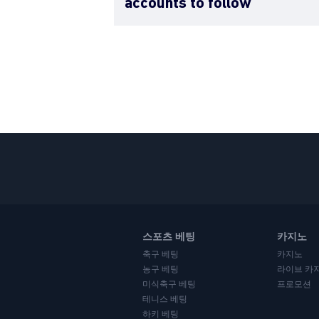
accounts to follow
스포츠 베팅
카지노
축구 베팅
카지노
농구 베팅
라이브 카
미식축구 베팅
프로모션
테니스 베팅
하키 베팅