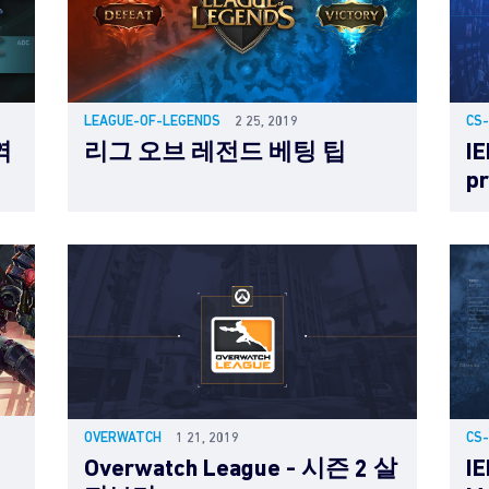
LEAGUE-OF-LEGENDS
2 25, 2019
CS
역
리그 오브 레전드 베팅 팁
I
p
OVERWATCH
1 21, 2019
CS
Overwatch League - 시즌 2 살
IE