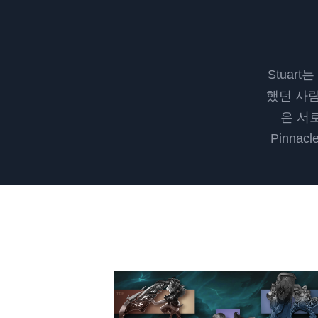
Stuar
했던 사람
은 서
Pinn