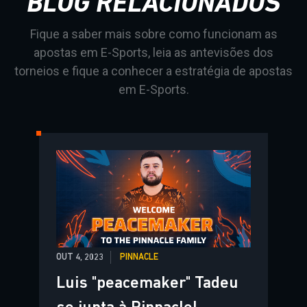
BLOG RELACIONADOS
Fique a saber mais sobre como funcionam as
apostas em E-Sports, leia as antevisões dos
torneios e fique a conhecer a estratégia de apostas
em E-Sports.
OUT 4, 2023
PINNACLE
Luis "peacemaker" Tadeu