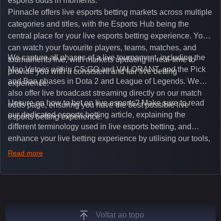
esports odds in moments.
Pinnacle offers live esports betting markets across multiple
categories and titles, with the Esports Hub being the
central place for your live esports betting experience. You
can watch your favourite players, teams, matches, and
We capture all phases of a live tournament, including the
tournaments live, with markets updating in real-time to
Map Vetoes within CS:GO and VALORANT, and the Pick
provide you with a consistent and fair live betting
and Ban phases in Dota 2 and League of Legends. We
experience.
also offer live broadcast streaming directly on our match
Unsure on how to bet on live esports? Make sure to read
odds page, ensuring you have the best possible live
our dedicated esports betting article, explaining the
esports betting experience.
different terminology used in live esports betting, and
enhance your live betting experience by utilising our tools,
such as integrated live broadcasts, match and round
Read more
tickers, and our dedicated esports blog, which offers
unique insights on the latest esports events.
Voltar ao topo