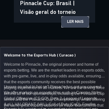
Pinnacle Cup: Brasil |
Visão geral do torneio
LER MAIS
Welcome to the Esports Hub ( Curacao )
Welcome to Pinnacle, the original pioneer and home of
esports betting. We are the market leaders in esports odds,
with pre-game, live, and in-play odds available, ensuring
that the esports community receives the best possible
Unsure on what to bet on? Pinnacle has got you covered.
playing experience on all markets. We are the driving force
We offer markets on esports titles such as Counter-Strike:
behind all of our sponsorships, including the Pinnacle Cup
Global Offensive (CS:GO), Dota 2, League of Legends
series and the Pinnacle Cup Championship, whilst offering
(LoL), VALORANT (VAL), Call of Duty (CoD), Freefire,
the same great esports odds on all major tournaments that