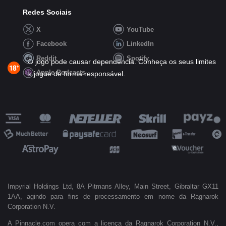
Redes Sociais
X
YouTube
Facebook
LinkedIn
Reddit
Spotify
O jogo pode causar dependência. Conheça os seus limites
Apple Podcasts
e jogue de forma responsável.
Impyrial Holdings Ltd, 8A Pitmans Alley, Main Street, Gibraltar GX11
1AA, agindo para fins de processamento em nome da Ragnarok
Corporation N.V.
A Pinnacle.com opera com a licença da Ragnarok Corporation N.V.,