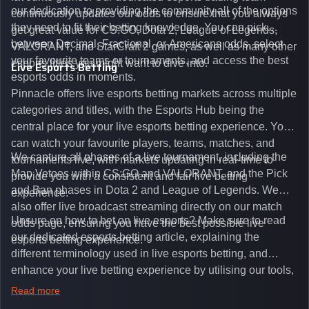
our dedication to providing the community all of the options
continuously updates our odds to ensure that you always
they need to fit their betting knowledge. You can pick
get great value for CS:GO, Dota 2, League of Legends,
between Decimal, Fractional, or Americans odds, select
VALORANT, and StarCraft 2 games, as well as many other
your favourite teams or tournaments, and access the best
esports titles you might want to dive into.
Live Esports Betting
esports odds in moments.
Pinnacle offers live esports betting markets across multiple
categories and titles, with the Esports Hub being the
central place for your live esports betting experience. You
can watch your favourite players, teams, matches, and
We capture all phases of a live tournament, including the
tournaments live, with markets updating in real-time to
Map Vetoes within CS:GO and VALORANT, and the Pick
provide you with a consistent and fair live betting
and Ban phases in Dota 2 and League of Legends. We
experience.
also offer live broadcast streaming directly on our match
Unsure on how to bet on live esports? Make sure to read
odds page, ensuring you have the best possible live
our dedicated esports betting article, explaining the
esports betting experience.
different terminology used in live esports betting, and
enhance your live betting experience by utilising our tools,
such as integrated live broadcasts, match and round
Read more
tickers, and our dedicated esports blog, which offers