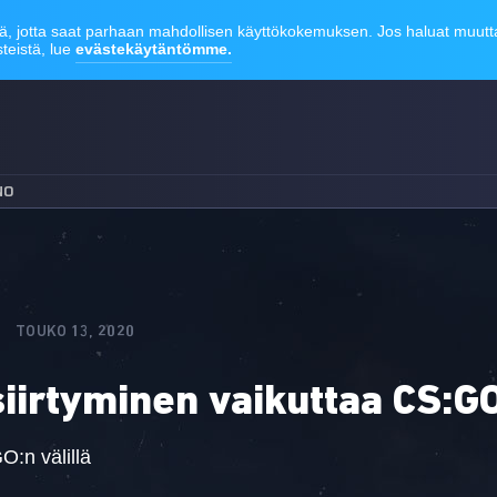
NO
TOUKO 13, 2020
iirtyminen vaikuttaa CS:G
O:n välillä