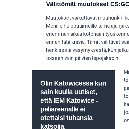
Välittömät muutokset CS:G
Muutokset vaikuttavat muuhunkin kuin 
Monille huipputiimeille tämä ajanja
enemmän aikaa kotonaan työskennellen
ennen tätä kriisiä. Tiimit valittivat 
henkisestä väsymyksestä, kun jatkuv
toiseen vain päivien lepojaksoin.
Mi
te
Olin Katowicessa kun
pa
sain kuulla uutiset,
to
että IEM Katowice -
ka
peliareenalle ei
jo
otettaisi tuhansia
o
katsojia.