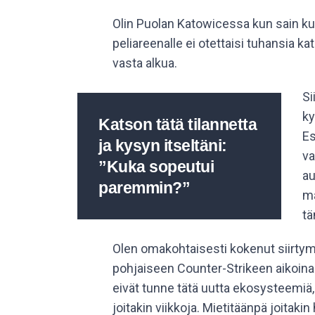
Olin Puolan Katowicessa kun sain kuu
peliareenalle ei otettaisi tuhansia ka
vasta alkua.
Si
ky
Katson tätä tilannetta
Es
ja kysyn itseltäni:
va
”Kuka sopeutui
au
paremmin?”
ma
tä
Olen omakohtaisesti kokenut siirtymä
pohjaiseen Counter-Strikeen aikoina
eivät tunne tätä uutta ekosysteemiä,
joitakin viikkoja. Mietitäänpä joitakin