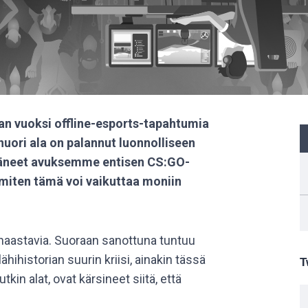
n vuoksi offline-esports-tapahtumia
 nuori ala on palannut luonnolliseen
täneet avuksemme entisen CS:GO-
miten tämä voi vaikuttaa moniin
t haastavia. Suoraan sanottuna tuntuu
hihistorian suurin kriisi, ainakin tässä
T
in alat, ovat kärsineet siitä, että