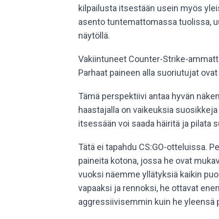
kilpailusta itsestään usein myös yle
asento tuntemattomassa tuolissa, uud
näytöllä.
Vakiintuneet Counter-Strike-ammatti
Parhaat paineen alla suoriutujat ovat
Tämä perspektiivi antaa hyvän näkem
haastajalla on vaikeuksia suosikkeja
itsessään voi saada häiritä ja pilata 
Tätä ei tapahdu CS:GO-otteluissa. P
paineita kotona, jossa he ovat muk
vuoksi näemme yllätyksiä kaikin puol
vapaaksi ja rennoksi, he ottavat ene
aggressiivisemmin kuin he yleensä pe