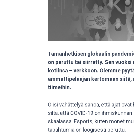
Tämänhetkisen globaalin pandemia
on peruttu tai siirretty. Sen vuoksi
kotiinsa – verkkoon. Olemme pyy
ammattipelaajan kertomaan siitä, 
tiimeihin.
Olisi vähättelyä sanoa, että ajat ova
siltä, että COVID-19 on ihmiskunnan lä
skaalassa. Esports, kuten monet muutk
tapahtumia on loogisesti peruttu.