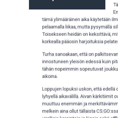
Tä
En
tämä ylimääräinen aika käytetään ilm
pelaamalla liikaa, mutta pysymällä si
Toisekseen heidän on keksittävä, mi
korkealla pääosin harjoituksia pelate
Turha sanoakaan, että on palkitsevamp
innostuneen yleisön edessä kuin pitä
tähän nopeimmin sopeutuvat joukkue
aikoina.
Loppujen lopuksi uskon, että edellä ol
lyhyellä aikavälillä. Aivan kärkitiimit
muuttuu enemmän ja merkittävämmin
melkein aina ollut tällaista CS:GO:ssa. 