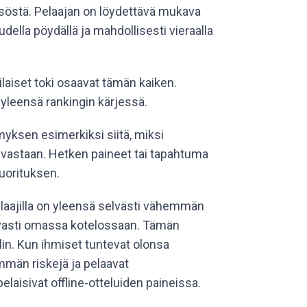
isöstä. Pelaajan on löydettävä mukava
ella pöydällä ja mahdollisesti vieraalla
laiset toki osaavat tämän kaiken.
 yleensä rankingin kärjessä.
yksen esimerkiksi siitä, miksi
 vastaan. Hetken paineet tai tapahtuma
suorituksen.
elaajilla on yleensä selvästi vähemmän
avasti omassa kotelossaan. Tämän
in. Kun ihmiset tuntevat olonsa
mmän riskejä ja pelaavat
laisivat offline-otteluiden paineissa.