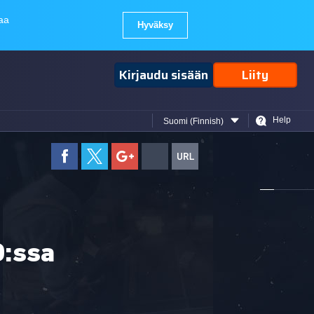
Kirjaudu sisään
Liity
Help
Suomi (Finnish)
O:ssa