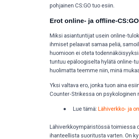
pohjainen CS:GO tuo esiin.
Erot online- ja offline-CS:GO:
Miksi asiantuntijat usein online-tul
ihmiset pelaavat samaa peliä, samoilla
huomioon ei oteta todennäköisyyksiä 
tuntuu epäloogiselta hylätä online-tul
huolimatta teemme niin, minä mukaa
Yksi valtava ero, jonka tuon aina esiin
Counter-Strikessa on psykologinen m
Lue tämä:
Lähiverkko- ja on
Lähiverkkoympäristössä toimiessa on m
ihanteellista suoritusta varten. On k