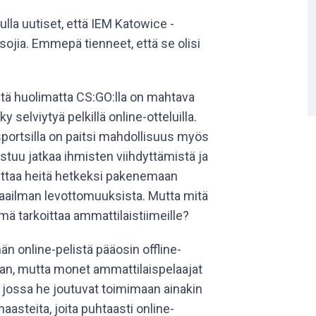
lla uutiset, että IEM Katowice -
tsojia. Emmepä tienneet, että se olisi
itä huolimatta CS:GO:lla on mahtava
ky selviytyä pelkillä online-otteluilla.
portsilla on paitsi mahdollisuus myös
stuu jatkaa ihmisten viihdyttämistä ja
ttaa heitä hetkeksi pakenemaan
ailman levottomuuksista. Mutta mitä
mä tarkoittaa ammattilaistiimeille?
n online-pelistä pääosin offline-
an, mutta monet ammattilaispelaajat
 jossa he joutuvat toimimaan ainakin
 haasteita, joita puhtaasti online-