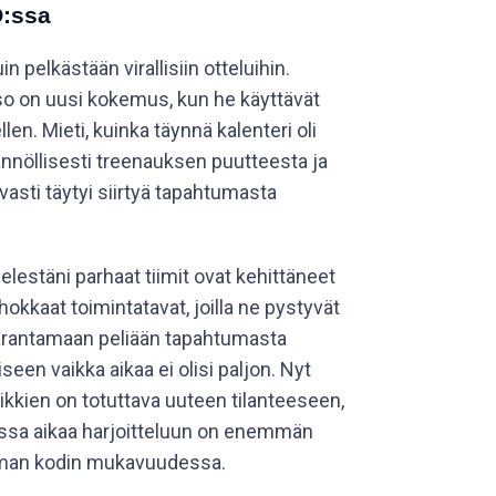
O:ssa
pelkästään virallisiin otteluihin.
kso on uusi kokemus, kun he käyttävät
. Mieti, kuinka täynnä kalenteri oli
säännöllisesti treenauksen puutteesta ja
asti täytyi siirtyä tapahtumasta
elestäni parhaat tiimit ovat kehittäneet
hokkaat toimintatavat, joilla ne pystyvät
rantamaan peliään tapahtumasta
iseen vaikka aikaa ei olisi paljon. Nyt
ikkien on totuttava uuteen tilanteeseen,
ssa aikaa harjoitteluun on enemmän
man kodin mukavuudessa.