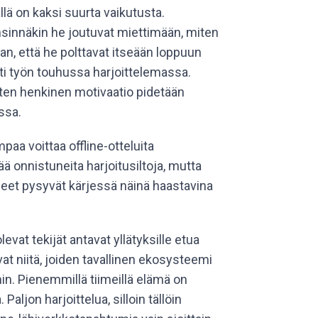
llä on kaksi suurta vaikutusta.
sinnäkin he joutuvat miettimään, miten
an, että he polttavat itseään loppuun
lti työn touhussa harjoittelemassa.
ten henkinen motivaatio pidetään
ssa.
aa voittaa offline-otteluita
ä onnistuneita harjoitusiltoja, mutta
et pysyvät kärjessä näinä haastavina
evat tekijät antavat yllätyksille etua
 ovat niitä, joiden tavallinen ekosysteemi
. Pienemmillä tiimeillä elämä on
Paljon harjoittelua, silloin tällöin