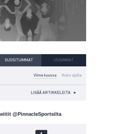
SUOSITUIMMAT
UUSIMMAT
Viime kuussa
Koko ajalta
LISÄÄ ARTIKKELEITA
►
wiitit @PinnacleSportsilta