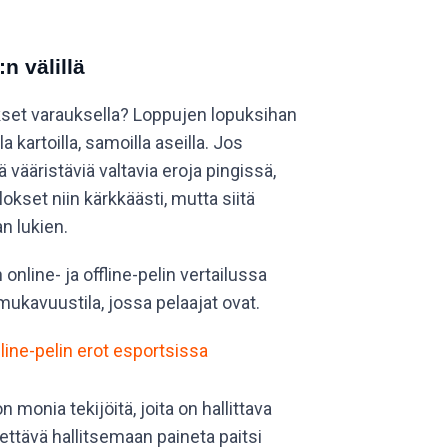
n välillä
okset varauksella? Loppujen lopuksihan
 kartoilla, samoilla aseilla. Jos
vääristäviä valtavia eroja pingissä,
okset niin kärkkäästi, mutta siitä
n lukien.
 online- ja offline-pelin vertailussa
ukavuustila, jossa pelaajat ovat.
line-pelin erot esportsissa
onia tekijöitä, joita on hallittava
yettävä hallitsemaan paineta paitsi