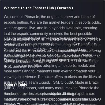
Welcome to the Esports Hub ( Curacao )
Welcome to Pinnacle, the original pioneer and home of
esports betting. We are the market leaders in esports odds,
with pre-game, live, and in-play odds available, ensuring
that the esports community receives the best possible
Unsure on what to bet on? Pinnacle has got you covered.
playing experience on all markets. We are the driving force
We offer markets on esports titles such as Counter-Strike:
behind all of our sponsorships, including the Pinnacle Cup
Global Offensive (CS:GO), Dota 2, League of Legends
series and the Pinnacle Cup Championship, whilst offering
(LoL), VALORANT (VAL), Call of Duty (CoD), Freefire,
the same great esports odds on all major tournaments that
Esports has continued to expand at an exceptional rate,
Mobile Legends: Bang Bang (MLBB), Rainbow Six Siege
take place around the world.
with more gaming titles adopting an esports model, and
(R6), and many more.
more teams and tournaments than ever to broaden your
viewing experience. Pinnacle offers markets on the likes of
Astralis, NAVI, Team Liquid, TSM, Cloud9, Made in Brazil
Esports Odds
(MiBR), G2 Esports, and many more, making Pinnacle the
number one choice for your esports betting experience.
Pinnacle provides esports odds for all major and minor
Know that we cover all major tournaments, such as CS:GO
markets, ranging from the most popular esports titles like
Majors, The International, Worlds (LoL), ESL One events,
CS:GO, Dota 2, and League of Legends, to up-and-coming