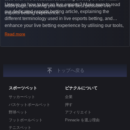
Unsure on how to bet on live esports? Make sure to read
odds page, ensuring you have the best possible live
our dedicated esports betting article, explaining the
esports betting experience.
different terminology used in live esports betting, and
enhance your live betting experience by utilising our tools,
such as integrated live broadcasts, match and round
Read more
tickers, and our dedicated esports blog, which offers
unique insights on the latest esports events.
トップへ戻る
スポーツベット
ピナクルについて
サッカーベット
企業
バスケットボールベット
押す
野球ベット
アフィリエイト
フットボールベット
Pinnacle を選ぶ理由
テニスベット