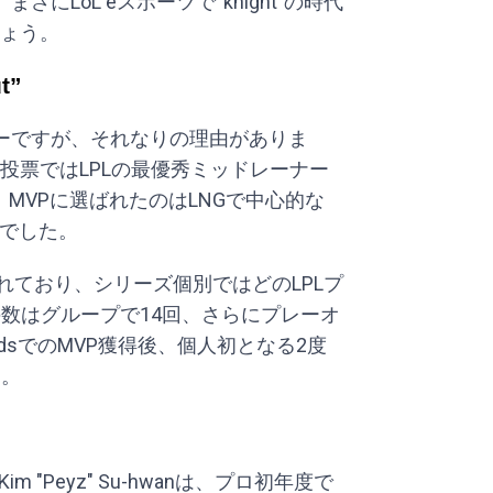
にLoL eスポーツで“knight”の時代
ょう。
t”
ーですが、それなりの理由がありま
投票ではLPLの最優秀ミッドレーナー
が、MVPに選ばれたのはLNGで中心的な
anでした。
授与されており、シリーズ個別ではどのLPLプ
の数はグループで14回、さらにプレーオ
ldsでのMVP獲得後、個人初となる2度
ん。
 "Peyz" Su-hwanは、プロ初年度で