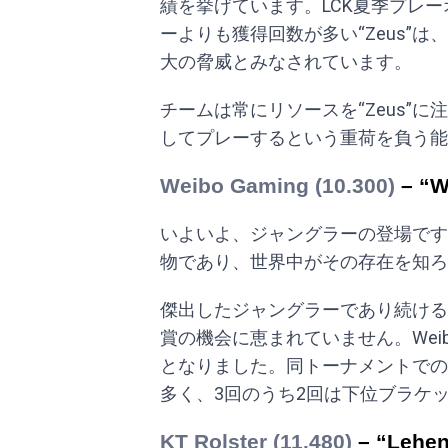
績を挙げています。LCK夏季プレー
ーよりも獲得回数が多い“Zeus”は、Lee 
大の脅威とみなされています。
チームは常にリソースを“Zeus”に
してプレーするという重荷を負う能
Weibo Gaming (10.300)
– “W
いよいよ、ジャングラーの登場です。Wei
物であり、世界中がその存在を知ろ
傑出したジャングラーであり続ける“We
賞の機会に恵まれていません。Weibo’s 
となりました。同トーナメントでの
多く、3回のうち2回は下位ブラケ
KT Rolster (11.480)
– “Lehe