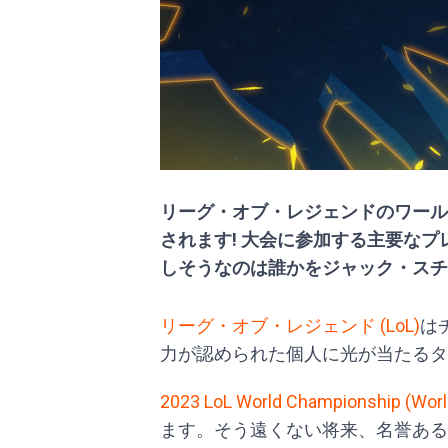
リーグ・オブ・レジェンドのワール
されます! 大会に参加する主要なプ
しそうなのは誰かをジャック・スチ
リーグ・オブ・レジェンド (LoL)
は
力が認められた個人に光が当たるタ
2023 LoL World Championship (Worl
ます。そう遠くない将来、名誉あるWo