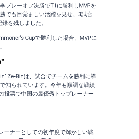
季プレーオフ決勝でT1に勝利しMVPを
勝でも目覚ましい活躍を見せ、3試合
い記録を残しました。
moner’s Cupで勝利した場合、MVPに
。
n”
in" Ze-Binは、試合でチームを勝利に導
で知られています。今年も順調な戦績
l-Proの投票で中国の最優秀トップレーナー
1のトップレーナーとしての初年度で輝かしい戦