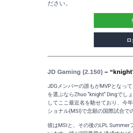
ださい。
ロ
JD Gaming (2.150)
– “knight
JDGメンバーの誰もがMVPとなっ
を選ぶならZhuo "knight" D
してここ最近名を馳せており、今年
ショナル(MSI)で念願の国際試合
彼はMSIと、その後のLPL Summ