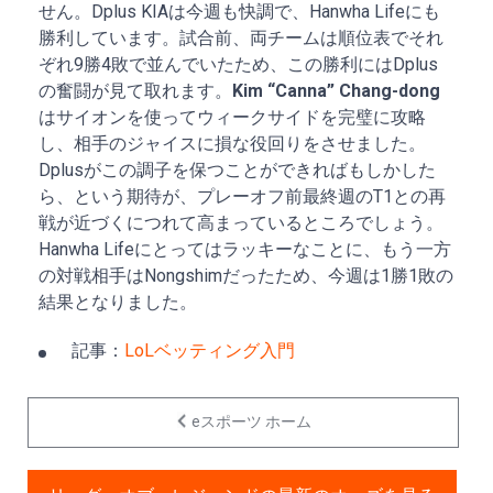
せん。Dplus KIAは今週も快調で、Hanwha Lifeにも
勝利しています。試合前、両チームは順位表でそれ
ぞれ9勝4敗で並んでいたため、この勝利にはDplus
の奮闘が見て取れます。
Kim “Canna” Chang-dong
はサイオンを使ってウィークサイドを完璧に攻略
し、相手のジャイスに損な役回りをさせました。
Dplusがこの調子を保つことができればもしかした
ら、という期待が、プレーオフ前最終週のT1との再
戦が近づくにつれて高まっているところでしょう。
Hanwha Lifeにとってはラッキーなことに、もう一方
の対戦相手はNongshimだったため、今週は1勝1敗の
結果となりました。
記事：
LoLベッティング入門
eスポーツ ホーム