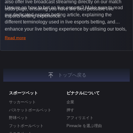
also offer live broadcast streaming directly on our match
Unsure on how to bet on live esports? Make sure to read
odds page, ensuring you have the best possible live
our dedicated esports betting article, explaining the
esports betting experience.
different terminology used in live esports betting, and
enhance your live betting experience by utilising our tools,
such as integrated live broadcasts, match and round
Read more
tickers, and our dedicated esports blog, which offers
unique insights on the latest esports events.
トップへ戻る
スポーツベット
ピナクルについて
サッカーベット
企業
バスケットボールベット
押す
野球ベット
アフィリエイト
フットボールベット
Pinnacle を選ぶ理由