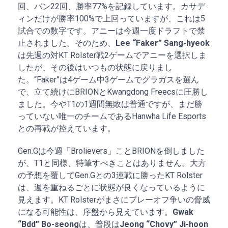
回、バン22回、勝率77%を記録しています。カサデ
ィンだけが勝率100%で上回っていますが、これは5
試合での数字です。アニーは今週一度ドラフトで禁
止されました。そのため、
Lee “Faker” Sang-hyeok
は先週の対KT Rolster戦2ゲームでアニーを選択しま
したが、その後はいつもの状態に戻りまし
た。“Faker”は4ゲーム中3ゲームでグラガスを選ん
で、立て続けにBRIONとKwangdong Freecsに圧勝し
ました。今やT1の1週間無敗は普通ですが、まだ勝
っていない唯一のチームであるHanwha Life Esports
との再戦が控えています。
Gen.Gは今週「Brolievers」ことBRIONを倒しました
が、T1と同様、特筆すべきことはありません。大方
の予想を覆してGen.Gとの3連戦に勝ったKT Rolster
は、週を重ねるごとに状態が良くなっているように
見えます。KT Rolsterがまさにプレーオフ争いの脅威
になる可能性は、序盤から見えています。
Gwak
“Bdd” Bo-seong
は、普段は
Jeong “Chovy” Ji-hoon