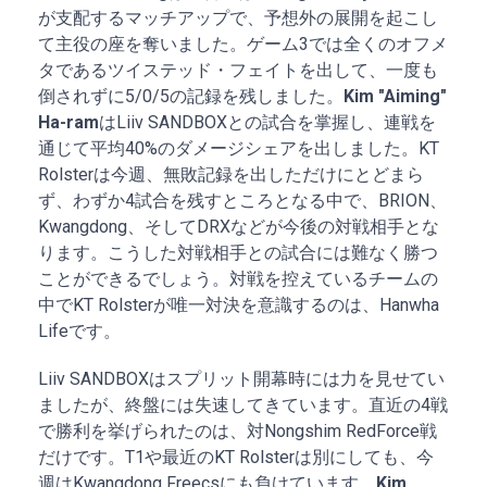
が支配するマッチアップで、予想外の展開を起こし
て主役の座を奪いました。ゲーム3では全くのオフメ
タであるツイステッド・フェイトを出して、一度も
倒されずに5/0/5の記録を残しました。
Kim "Aiming"
Ha-ram
はLiiv SANDBOXとの試合を掌握し、連戦を
通じて平均40%のダメージシェアを出しました。KT
Rolsterは今週、無敗記録を出しただけにとどまら
ず、わずか4試合を残すところとなる中で、BRION、
Kwangdong、そしてDRXなどが今後の対戦相手とな
ります。こうした対戦相手との試合には難なく勝つ
ことができるでしょう。対戦を控えているチームの
中でKT Rolsterが唯一対決を意識するのは、Hanwha
Lifeです。
Liiv SANDBOXはスプリット開幕時には力を見せてい
ましたが、終盤には失速してきています。直近の4戦
で勝利を挙げられたのは、対Nongshim RedForce戦
だけです。T1や最近のKT Rolsterは別にしても、今
週はKwangdong Freecsにも負けています。
Kim