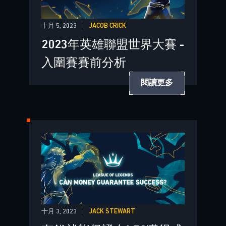
十月 5, 2023
JACOB CRICK
2023年英雄聯盟世界大賽 -
入圍賽賽前分析
閱讀更多
十月 3, 2023
JACK STEWART