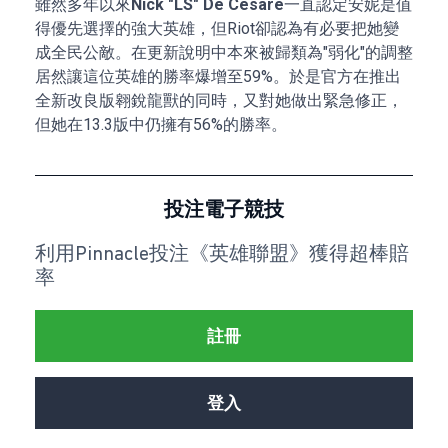
雖然多年以來
Nick "LS" De Cesare
一直認定安妮是值
得優先選擇的強大英雄，但Riot卻認為有必要把她變
成全民公敵。在更新說明中本來被歸類為"弱化"的調整
居然讓這位英雄的勝率爆增至59%。於是官方在推出
全新改良版翱銳龍獸的同時，又對她做出緊急修正，
但她在13.3版中仍擁有56%的勝率。
投注電子競技
利用Pinnacle投注《英雄聯盟》獲得超棒賠
率
註冊
登入