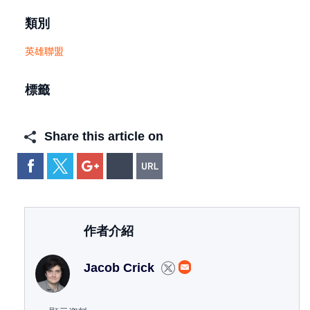
類別
英雄聯盟
標籤
Share this article on
作者介紹
Jacob Crick