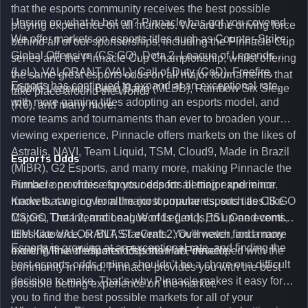
that the esports community receives the best possible
Unsure on what to bet on? Pinnacle has got you covered.
playing experience on all markets. We are the driving force
We offer markets on esports titles such as Counter-Strike:
behind all of our sponsorships, including the Pinnacle Cup
Global Offensive (CS:GO), Dota 2, League of Legends
series and the Pinnacle Cup Championship, whilst offering
(LoL), VALORANT (VAL), Call of Duty (CoD), Freefire,
the same great esports odds on all major tournaments that
Esports has continued to expand at an exceptional rate,
Mobile Legends: Bang Bang (MLBB), Rainbow Six Siege
take place around the world.
with more gaming titles adopting an esports model, and
(R6), and many more.
more teams and tournaments than ever to broaden your
viewing experience. Pinnacle offers markets on the likes of
Astralis, NAVI, Team Liquid, TSM, Cloud9, Made in Brazil
Esports Odds
(MiBR), G2 Esports, and many more, making Pinnacle the
number one choice for your esports betting experience.
Pinnacle provides esports odds for all major and minor
Know that we cover all major tournaments, such as CS:GO
markets, ranging from the most popular esports titles like
Majors, The International, Worlds (LoL), ESL One events,
CS:GO, Dota 2, and League of Legends, to up-and-coming
IEM Katowice, or BLAST events. You'll never find a more
titles like VALORANT, StarCraft 2, Overwatch, and many
Esports is growing at an exceptional rate, and finding the
exciting line of esports odds than at Pinnacle.
more. With a dedicated Esports Hub, developed with the
best esports odds online shouldn’t be a chore or a difficult
community in mind, Pinnacle provides you with the best
decision to make. That’s why Pinnacle makes it easy for
possible betting experience on the market.
you to find the best possible markets for all of your