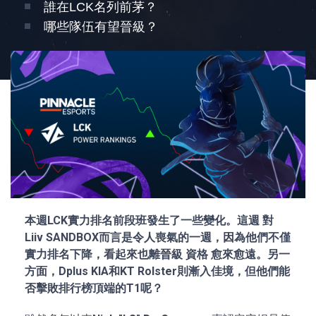
誰在LCK名列前茅？
哪些隊伍有望晉級？
本週LCK實力排名前段班發生了一些變化。這週 對
Liiv SANDBOX而言是令人喪氣的一週，因為他們不僅
實力排名下降，看起來也離晉級 資格 愈來愈遠。另一
方面，Dplus KIA和KT Rolster則漸入佳境，但他們能
否擊敗排行榜頂端的T1呢？