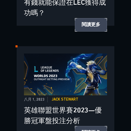
有錢就能保證在LEC獲得成
功嗎？
閱讀更多
八月 1, 2023
JACK STEWART
英雄聯盟世界賽2023—優
勝冠軍盤投注分析