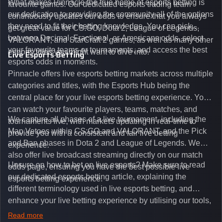
What makes Pinnacle the true home of esports betting is
favourite games. Our dedicated esports trading team
our dedication to providing the community all of the options
continuously updates our odds to ensure that you always
they need to fit their betting knowledge. You can pick
get great value for CS:GO, Dota 2, League of Legends,
between Decimal, Fractional, or Americans odds, select
VALORANT, and StarCraft 2 games, as well as many other
your favourite teams or tournaments, and access the best
esports titles you might want to dive into.
Live Esports Betting
esports odds in moments.
Pinnacle offers live esports betting markets across multiple
categories and titles, with the Esports Hub being the
central place for your live esports betting experience. You
can watch your favourite players, teams, matches, and
We capture all phases of a live tournament, including the
tournaments live, with markets updating in real-time to
Map Vetoes within CS:GO and VALORANT, and the Pick
provide you with a consistent and fair live betting
and Ban phases in Dota 2 and League of Legends. We
experience.
also offer live broadcast streaming directly on our match
Unsure on how to bet on live esports? Make sure to read
odds page, ensuring you have the best possible live
our dedicated esports betting article, explaining the
esports betting experience.
different terminology used in live esports betting, and
enhance your live betting experience by utilising our tools,
such as integrated live broadcasts, match and round
Read more