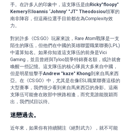
手。在許多人的印象中，這支隊伍是由
Ricky"floopy"
Kemery
和
Ioannis ‘Johnny’ "JT" Theodosiou
領軍的
南非陣容，但這兩位選手目前都在為Complexity效
力。
對於許多《CS:GO》玩家來說，Rare Atom戰隊是一支
陌生的隊伍，但他們在中國的英雄聯盟職業聯賽(LPL)
中還算知名。如果你知道這支隊伍的前身是Vici
Gaming，並且曾經與Tyloo競爭特錦賽名額，或許就會
喚醒一些記憶。這支隊伍的核心隊員大多來自中國，
但是明星狙擊手
Andrew "kaze" Khong
則來自馬來西
亞。在《CS:GO》中，尤其是在像ESL職業聯賽這樣的
大型賽事，我們很少看到來自馬來西亞的身影。這兩
支隊伍可能會在敗部中狹路相逢，而究竟誰能脫穎而
出，我們拭目以待。
迷戀過去。
近年來，如果你有持續關注《絕對武力》，就不可能