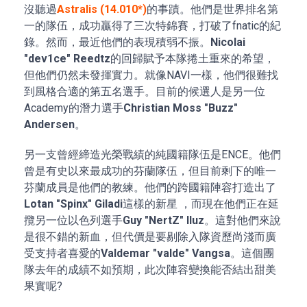
沒聽過
Astralis (14.010*)
的事蹟。他們是世界排名第
一的隊伍，成功贏得了三次特錦賽，打破了fnatic的紀
錄。然而，最近他們的表現積弱不振。
Nicolai
"dev1ce" Reedtz
的回歸賦予本隊捲土重來的希望，
但他們仍然未發揮實力。就像NAVI一樣，他們很難找
到風格合適的第五名選手。目前的候選人是另一位
Academy的潛力選手
Christian Moss "Buzz"
Andersen
。
另一支曾經締造光榮戰績的純國籍隊伍是ENCE。他們
曾是有史以來最成功的芬蘭隊伍，但目前剩下的唯一
芬蘭成員是他們的教練。他們的跨國籍陣容打造出了
Lotan "Spinx" Giladi
這樣的新星 ，而現在他們正在延
攬另一位以色列選手
Guy "NertZ" Iluz
。這對他們來說
是很不錯的新血，但代價是要剔除入隊資歷尚淺而廣
受支持者喜愛的
Valdemar "valde" Vangsa
。這個團
隊去年的成績不如預期，此次陣容變換能否結出甜美
果實呢?