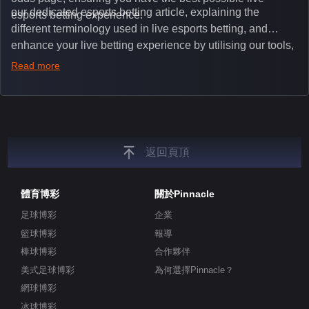
our dedicated esports betting article, explaining the
esports betting experience.
different terminology used in live esports betting, and
enhance your live betting experience by utilising our tools,
such as integrated live broadcasts, match and round
Read more
tickers, and our dedicated esports blog, which offers
unique insights on the latest esports events.
返回頁頂
體育博彩
關於Pinnacle
足球博彩
企業
籃球博彩
報導
棒球博彩
合作夥伴
美式足球博彩
為何選擇Pinnacle？
網球博彩
冰球博彩