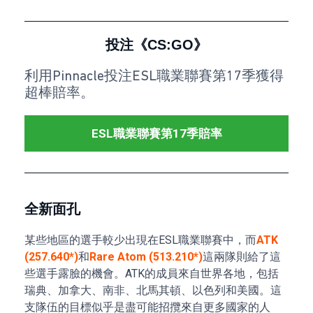
投注《CS:GO》
利用Pinnacle投注ESL職業聯賽第17季獲得
超棒賠率。
ESL職業聯賽第17季賠率
全新面孔
某些地區的選手較少出現在ESL職業聯賽中，而
ATK
(257.640*)
和
Rare Atom (513.210*)
這兩隊則給了這
些選手露臉的機會。ATK的成員來自世界各地，包括
瑞典、加拿大、南非、北馬其頓、以色列和美國。這
支隊伍的目標似乎是盡可能招攬來自更多國家的人