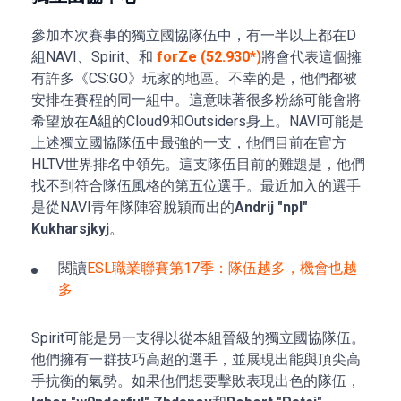
參加本次賽事的獨立國協隊伍中，有一半以上都在D
組NAVI、Spirit、和
forZe (52.930*)
將會代表這個擁
有許多《CS:GO》玩家的地區。不幸的是，他們都被
安排在賽程的同一組中。這意味著很多粉絲可能會將
希望放在A組的Cloud9和Outsiders身上。NAVI可能是
上述獨立國協隊伍中最強的一支，他們目前在官方
HLTV世界排名中領先。這支隊伍目前的難題是，他們
找不到符合隊伍風格的第五位選手。最近加入的選手
是從NAVI青年隊陣容脫穎而出的
Andrij "npl"
Kukharsjkyj
。
閱讀
ESL職業聯賽第17季：隊伍越多，機會也越
多
Spirit可能是另一支得以從本組晉級的獨立國協隊伍。
他們擁有一群技巧高超的選手，並展現出能與頂尖高
手抗衡的氣勢。如果他們想要擊敗表現出色的隊伍，