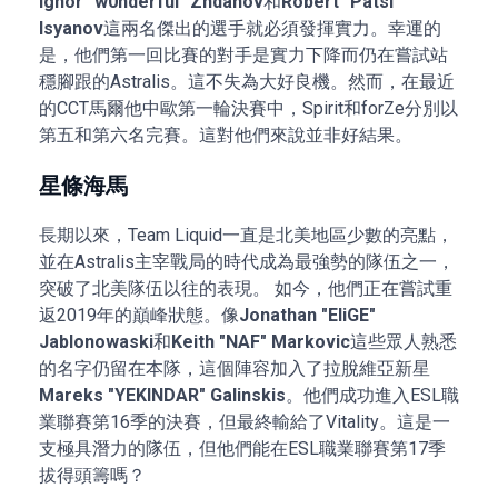
Ighor "w0nderful" Zhdanov
和
Robert "Patsi"
Isyanov
這兩名傑出的選手就必須發揮實力。幸運的
是，他們第一回比賽的對手是實力下降而仍在嘗試站
穩腳跟的Astralis。這不失為大好良機。然而，在最近
的CCT馬爾他中歐第一輪決賽中，Spirit和forZe分別以
第五和第六名完賽。這對他們來說並非好結果。
星條海馬
長期以來，Team Liquid一直是北美地區少數的亮點，
並在Astralis主宰戰局的時代成為最強勢的隊伍之一，
突破了北美隊伍以往的表現。 如今，他們正在嘗試重
返2019年的巔峰狀態。像
Jonathan "EliGE"
Jablonowaski
和
Keith "NAF" Markovic
這些眾人熟悉
的名字仍留在本隊，這個陣容加入了拉脫維亞新星
Mareks "YEKINDAR" Galinskis
。他們成功進入ESL職
業聯賽第16季的決賽，但最終輸給了Vitality。這是一
支極具潛力的隊伍，但他們能在ESL職業聯賽第17季
拔得頭籌嗎？