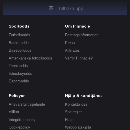
Tillbaka upp
Sportodds
Om Pinnacle
Fotbollsodds
Företagsinformation
Basketodds
Press
Basebollodds
Affiliates
Amerikanska fotbollsodds
Varför Pinnacle?
Tennisodds
Ishockeyodds
Esport-odds
Policyer
Hjälp & kundtjänst
Ansvarsfullt spelande
Kontakta oss
Villkor
Spelregler
Integritetspolicy
Hjälp
Cookiepolicy
Webbplatskarta