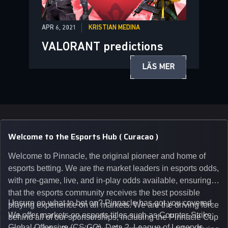
APR 6, 2021
KRISTIAN MEDINA
VALORANT predictions
LÄS MER
Welcome to the Esports Hub ( Curacao )
Welcome to Pinnacle, the original pioneer and home of
esports betting. We are the market leaders in esports odds,
with pre-game, live, and in-play odds available, ensuring
that the esports community receives the best possible
Unsure on what to bet on? Pinnacle has got you covered.
playing experience on all markets. We are the driving force
We offer markets on esports titles such as Counter-Strike:
behind all of our sponsorships, including the Pinnacle Cup
Global Offensive (CS:GO), Dota 2, League of Legends