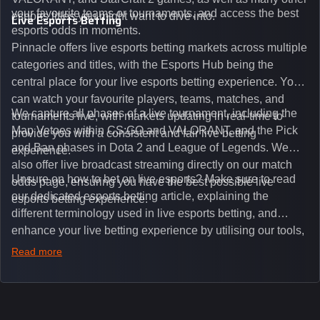
your favourite teams or tournaments, and access the best
esports titles you might want to dive into.
Live Esports Betting
esports odds in moments.
Pinnacle offers live esports betting markets across multiple
categories and titles, with the Esports Hub being the
central place for your live esports betting experience. You
can watch your favourite players, teams, matches, and
We capture all phases of a live tournament, including the
tournaments live, with markets updating in real-time to
Map Vetoes within CS:GO and VALORANT, and the Pick
provide you with a consistent and fair live betting
and Ban phases in Dota 2 and League of Legends. We
experience.
also offer live broadcast streaming directly on our match
Unsure on how to bet on live esports? Make sure to read
odds page, ensuring you have the best possible live
our dedicated esports betting article, explaining the
esports betting experience.
different terminology used in live esports betting, and
enhance your live betting experience by utilising our tools,
such as integrated live broadcasts, match and round
Read more
tickers, and our dedicated esports blog, which offers
unique insights on the latest esports events.