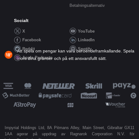
Betalningsalternativ
Socialt
X
YouTube
Facebook
LinkedIn
Reddit
Spotify
Att spela om pengar kan vara beroendeframkallande. Spela
Apple Podcasts
inom dina gränser och på ett ansvarsfullt sätt.
Impyrial Holdings Ltd, 8A Pitmans Alley, Main Street, Gibraltar GX11
1AA agerar på uppdrag av Ragnarok Corporation N.V. för