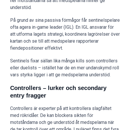
ner motståndarna så att medspelarna hinner ge
understöd.
På grund av sina passiva förmågor får sentinelspelare
ofta agera in-game leader (IGL). En IGL ansvarar för
att utforma lagets strategi, koordinera lagrörelser över
kartan och se till att medspelare rapporterar
fiendepositioner effektivt.
Sentinels fixar sällan lika många kills som controllers
eller duelists – istället har de en mer undanskymd roll
vars styrka ligger i att ge medspelarna understöd.
Controllers – lurker och secondary
entry fragger
Controllers är experter på att kontrollera slagfältet
med rökridåer. De kan blockera sikten för
motståndarna och ge understöd åt medspelarna när
de tar kontroll över ett område. I nuläget finns det fyra