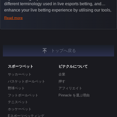
different terminology used in live esports betting, and
enhance your live betting experience by utilising our tools,
such as integrated live broadcasts, match and round
Read more
tickers, and our dedicated esports blog, which offers
unique insights on the latest esports events.
トップへ戻る
スポーツベット
ピナクルについて
サッカーベット
企業
バスケットボールベット
押す
野球ベット
アフィリエイト
フットボールベット
Pinnacle を選ぶ理由
テニスベット
ホッケーベット
Eスポーツベッティング