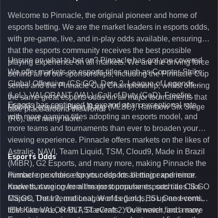
Welcome to Pinnacle, the original pioneer and home of
esports betting. We are the market leaders in esports odds,
with pre-game, live, and in-play odds available, ensuring
that the esports community receives the best possible
Unsure on what to bet on? Pinnacle has got you covered.
playing experience on all markets. We are the driving force
We offer markets on esports titles such as Counter-Strike:
behind all of our sponsorships, including the Pinnacle Cup
Global Offensive (CS:GO), Dota 2, League of Legends
series and the Pinnacle Cup Championship, whilst offering
(LoL), VALORANT (VAL), Call of Duty (CoD), Freefire,
the same great esports odds on all major tournaments that
Esports has continued to expand at an exceptional rate,
Mobile Legends: Bang Bang (MLBB), Rainbow Six Siege
take place around the world.
with more gaming titles adopting an esports model, and
(R6), and many more.
more teams and tournaments than ever to broaden your
viewing experience. Pinnacle offers markets on the likes of
Astralis, NAVI, Team Liquid, TSM, Cloud9, Made in Brazil
Esports Odds
(MiBR), G2 Esports, and many more, making Pinnacle the
number one choice for your esports betting experience.
Pinnacle provides esports odds for all major and minor
Know that we cover all major tournaments, such as CS:GO
markets, ranging from the most popular esports titles like
Majors, The International, Worlds (LoL), ESL One events,
CS:GO, Dota 2, and League of Legends, to up-and-coming
IEM Katowice, or BLAST events. You'll never find a more
titles like VALORANT, StarCraft 2, Overwatch, and many