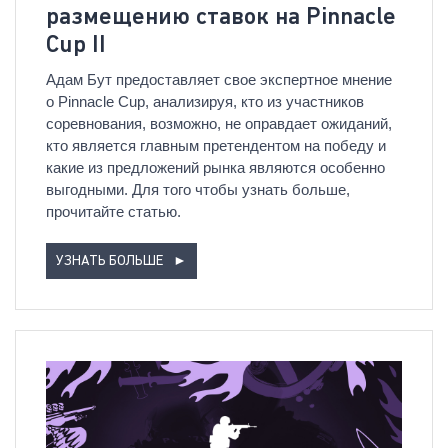
размещению ставок на Pinnacle
Cup II
Адам Бут предоставляет свое экспертное мнение
о Pinnacle Cup, анализируя, кто из участников
соревнования, возможно, не оправдает ожиданий,
кто является главным претендентом на победу и
какие из предложений рынка являются особенно
выгодными. Для того чтобы узнать больше,
прочитайте статью.
УЗНАТЬ БОЛЬШЕ
►