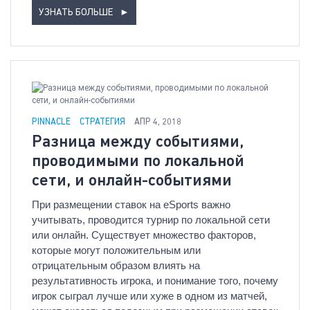
УЗНАТЬ БОЛЬШЕ
►
PINNACLE
СТРАТЕГИЯ
АПР 4, 2018
Разница между событиями,
проводимыми по локальной
сети, и онлайн-событиями
При размещении ставок на eSports важно
учитывать, проводится турнир по локальной сети
или онлайн. Существует множество факторов,
которые могут положительным или
отрицательным образом влиять на
результативность игрока, и понимание того, почему
игрок сыграл лучше или хуже в одном из матчей,