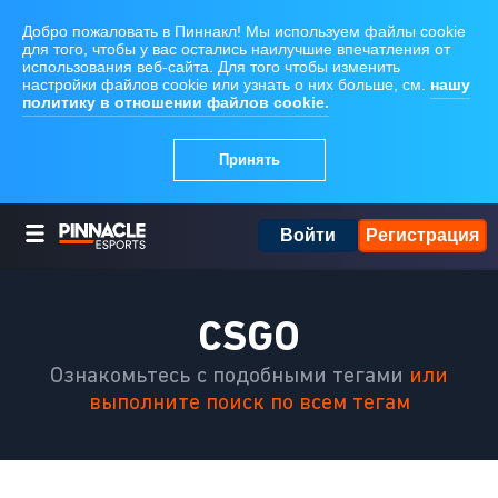
Войти
Регистрация
CSGO
Ознакомьтесь с подобными тегами
или
выполните поиск по всем тегам