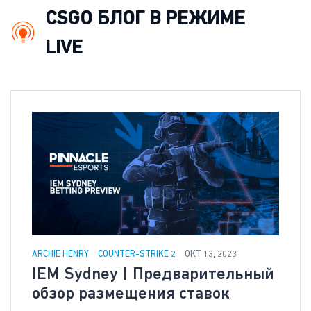
CSGO БЛОГ В РЕЖИМЕ
LIVE
ARCHIE HENRY
COUNTER-STRIKE 2
ОКТ 13, 2023
IEM Sydney | Предварительный
обзор размещения ставок