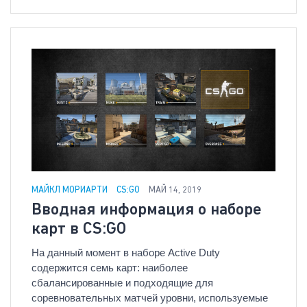
МАЙКЛ МОРИАРТИ
CS:GO
МАЙ 14, 2019
Вводная информация о наборе
карт в CS:GO
На данный момент в наборе Active Duty
содержится семь карт: наиболее
сбалансированные и подходящие для
соревновательных матчей уровни, используемые