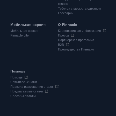
ставок
Таблица ставок с гандикапом
Глоссарий
Мобильная версия
О Pinnacle
Мобильная версия
Корпоративная информация
Pinnacle Lite
Пресса
Партнерская программа
B2B
Преимущества Пиннакл
Помощь
Помощь
Свяжитесь с нами
Правила размещения ставок
Предлагаемые ставки
Способы оплаты