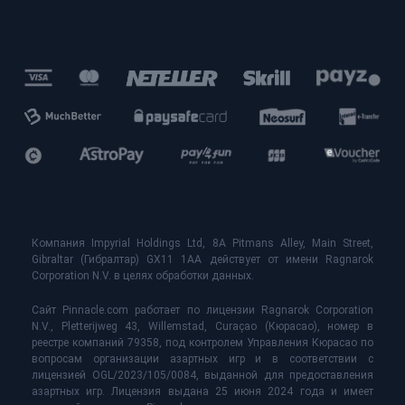
Компания Impyrial Holdings Ltd, 8A Pitmans Alley, Main Street,
Gibraltar (Гибралтар) GX11 1AA действует от имени Ragnarok
Corporation N.V. в целях обработки данных.
Сайт Pinnacle.com работает по лицензии Ragnarok Corporation
N.V., Pletterijweg 43, Willemstad, Curaçao (Кюрасао), номер в
реестре компаний 79358, под контролем Управления Кюрасао по
вопросам организации азартных игр и в соответствии с
лицензией OGL/2023/105/0084, выданной для предоставления
азартных игр. Лицензия выдана 25 июня 2024 года и имеет