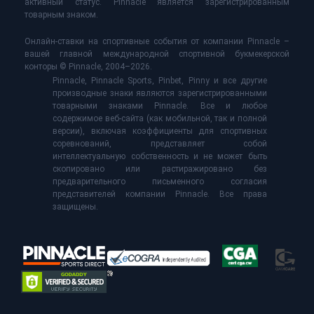
активный статус. Pinnacle является зарегистрированным
товарным знаком.
Онлайн-ставки на спортивные события от компании Pinnacle –
вашей главной международной спортивной букмекерской
конторы © Pinnacle, 2004–2026.
Pinnacle, Pinnacle Sports, Pinbet, Pinny и все другие
производные знаки являются зарегистрированными
товарными знаками Pinnacle. Все и любое
содержимое веб-сайта (как мобильной, так и полной
версии), включая коэффициенты для спортивных
соревнований, представляет собой
интеллектуальную собственность и не может быть
скопировано или растиражировано без
предварительного письменного согласия
представителей компании Pinnacle. Все права
защищены.