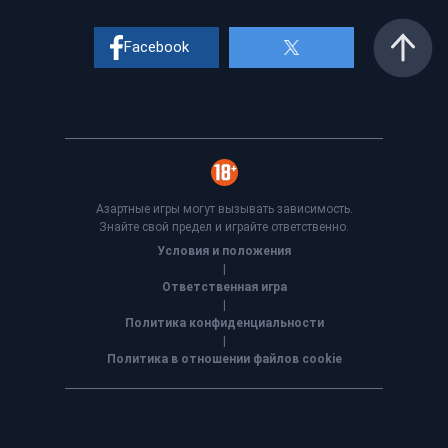
Facebook
Азартные игры могут вызывать зависимость.
Знайте свой предел и играйте ответственно.
Условия и положения
|
Ответственная игра
|
Политика конфиденциальности
|
Политика в отношении файлов cookie