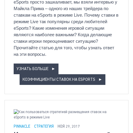
eSports просто зашкаливает, мы взяли интервью у
Майкла Прима – одного из наших трейдера по
ставкам на eSports в режиме Live. Почему ставки в
режиме Live так популярны среди любителей
eSports? Какие изменения игровой ситуации
являются наиболее важными? Когда делающие
ставки игроки переоценивают ситуацию?
Прочитайте статью для того, чтобы узнать ответ
на эти вопросы.
УЗНАТЬ БОЛЬШЕ
►
КОЭФФИЦИЕНТЫ СТАВОК НА ESPORTS
►
PINNACLE
СТРАТЕГИЯ
НОЯ 29, 2017