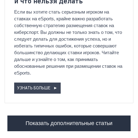
и что нельзя делать
Если вы хотите стать серьезным игроком на
ставках на eSports, крайне важно разработать
собственную стратегию размещения ставок на
киберспорт. Вы должны не только знать о том, что
следует делать для достижения успеха, но и
избегать типичных ошибок, которые совершают
большинство делающих ставки игроков. Читайте
дальше и узнайте о том, как принимать
обоснованные решения при размещении ставок на
eSports.
УЗНАТЬ БОЛЬШЕ
►
Показать дополнительные статьи