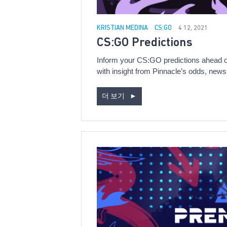
KRISTIAN MEDINA
CS:GO
4 12, 2021
CS:GO Predictions
Inform your CS:GO predictions ahead of
with insight from Pinnacle’s odds, news
더 보기
►