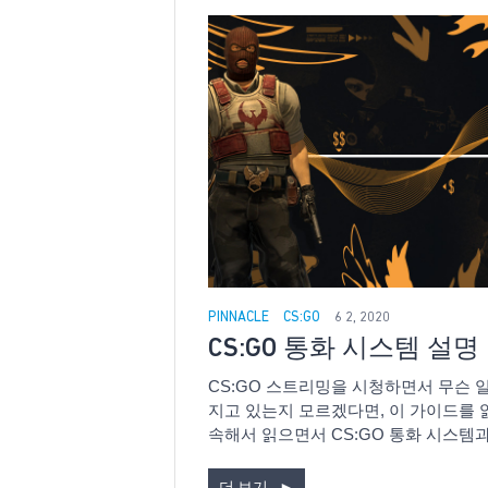
PINNACLE
CS:GO
6 2, 2020
CS:GO 통화 시스템 설명
CS:GO 스트리밍을 시청하면서 무슨 일
지고 있는지 모르겠다면, 이 가이드를 
속해서 읽으면서 CS:GO 통화 시스템