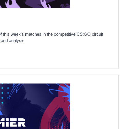
 this week’s matches in the competitive CS:GO circuit
 and analysis.