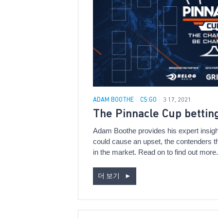
ADAM BOOTHE
CS:GO
3 17, 2021
The Pinnacle Cup bettin
Adam Boothe provides his expert insigh
could cause an upset, the contenders th
in the market. Read on to find out more.
더 보기
►