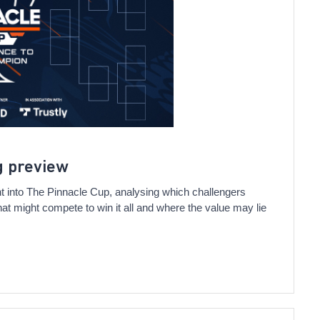
g preview
t into The Pinnacle Cup, analysing which challengers
at might compete to win it all and where the value may lie