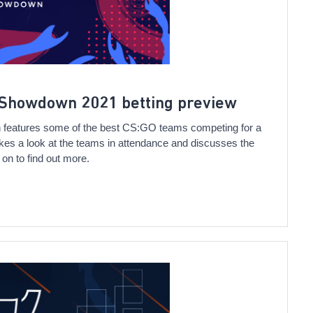
 Showdown 2021 betting preview
features some of the best CS:GO teams competing for a
kes a look at the teams in attendance and discusses the
on to find out more.