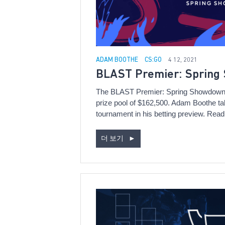
ADAM BOOTHE
CS:GO
4 12, 2021
BLAST Premier: Spring
The BLAST Premier: Spring Showdown 
prize pool of $162,500. Adam Boothe ta
tournament in his betting preview. Read 
더 보기
►