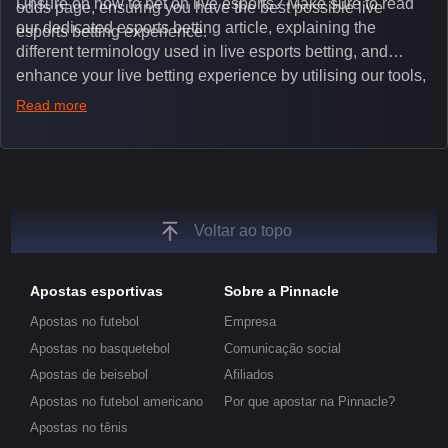
Unsure on how to bet on live esports? Make sure to read
odds page, ensuring you have the best possible live
our dedicated esports betting article, explaining the
esports betting experience.
different terminology used in live esports betting, and
enhance your live betting experience by utilising our tools,
such as integrated live broadcasts, match and round
Read more
tickers, and our dedicated esports blog, which offers
unique insights on the latest esports events.
Voltar ao topo
Apostas esportivas
Sobre a Pinnacle
Apostas no futebol
Empresa
Apostas no basquetebol
Comunicação social
Apostas de beisebol
Afiliados
Apostas no futebol americano
Por que apostar na Pinnacle?
Apostas no tênis