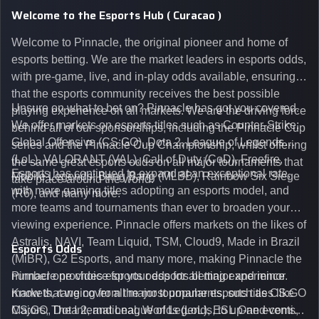
Welcome to the Esports Hub ( Curacao )
Welcome to Pinnacle, the original pioneer and home of
esports betting. We are the market leaders in esports odds,
with pre-game, live, and in-play odds available, ensuring
that the esports community receives the best possible
Unsure on what to bet on? Pinnacle has got you covered.
playing experience on all markets. We are the driving force
We offer markets on esports titles such as Counter-Strike:
behind all of our sponsorships, including the Pinnacle Cup
Global Offensive (CS:GO), Dota 2, League of Legends
series and the Pinnacle Cup Championship, whilst offering
(LoL), VALORANT (VAL), Call of Duty (CoD), Freefire,
the same great esports odds on all major tournaments that
Esports has continued to expand at an exceptional rate,
Mobile Legends: Bang Bang (MLBB), Rainbow Six Siege
take place around the world.
with more gaming titles adopting an esports model, and
(R6), and many more.
more teams and tournaments than ever to broaden your
viewing experience. Pinnacle offers markets on the likes of
Astralis, NAVI, Team Liquid, TSM, Cloud9, Made in Brazil
Esports Odds
(MiBR), G2 Esports, and many more, making Pinnacle the
number one choice for your esports betting experience.
Pinnacle provides esports odds for all major and minor
Know that we cover all major tournaments, such as CS:GO
markets, ranging from the most popular esports titles like
Majors, The International, Worlds (LoL), ESL One events,
CS:GO, Dota 2, and League of Legends, to up-and-coming