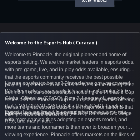
続きを読む
Welcome to the Esports Hub ( Curacao )
Welcome to Pinnacle, the original pioneer and home of
esports betting. We are the market leaders in esports odds,
with pre-game, live, and in-play odds available, ensuring
that the esports community receives the best possible
Unsure on what to bet on? Pinnacle has got you covered.
playing experience on all markets. We are the driving force
We offer markets on esports titles such as Counter-Strike:
behind all of our sponsorships, including the Pinnacle Cup
Global Offensive (CS:GO), Dota 2, League of Legends
series and the Pinnacle Cup Championship, whilst offering
(LoL), VALORANT (VAL), Call of Duty (CoD), Freefire,
the same great esports odds on all major tournaments that
Esports has continued to expand at an exceptional rate,
Mobile Legends: Bang Bang (MLBB), Rainbow Six Siege
take place around the world.
with more gaming titles adopting an esports model, and
(R6), and many more.
more teams and tournaments than ever to broaden your
viewing experience. Pinnacle offers markets on the likes of