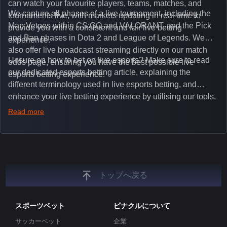
can watch your favourite players, teams, matches, and
We capture all phases of a live tournament, including the
tournaments live, with markets updating in real-time to
Map Vetoes within CS:GO and VALORANT, and the Pick
provide you with a consistent and fair live betting
and Ban phases in Dota 2 and League of Legends. We
experience.
also offer live broadcast streaming directly on our match
Unsure on how to bet on live esports? Make sure to read
odds page, ensuring you have the best possible live
our dedicated esports betting article, explaining the
esports betting experience.
different terminology used in live esports betting, and
enhance your live betting experience by utilising our tools,
such as integrated live broadcasts, match and round
Read more
tickers, and our dedicated esports blog, which offers
unique insights on the latest esports events.
トップへ戻る
スポーツベット
ピナクルについて
サッカーベット
企業