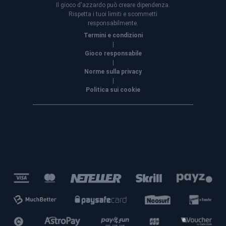
Il gioco d'azzardo può creare dipendenza.
Rispetta i tuoi limiti e scommetti
responsabilmente.
Termini e condizioni
|
Gioco responsabile
|
Norme sulla privacy
|
Politica sui cookie