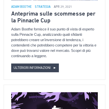
ADAM BOOTHE
STRATEGIA
APR 29, 2021
Anteprima sulle scommesse per
la Pinnacle Cup
Adam Boothe fornisce il suo punto di vista di esperto
sulla Pinnacle Cup, analizzando quali sfidanti
potrebbero creare un'inversione di tendenza, i
contendenti che potrebbero competere per la vittoria e
dove può trovarsi valore nel mercato. Scopri di più
continuando a leggere.
ULTERIORI INFORMAZIONI
►