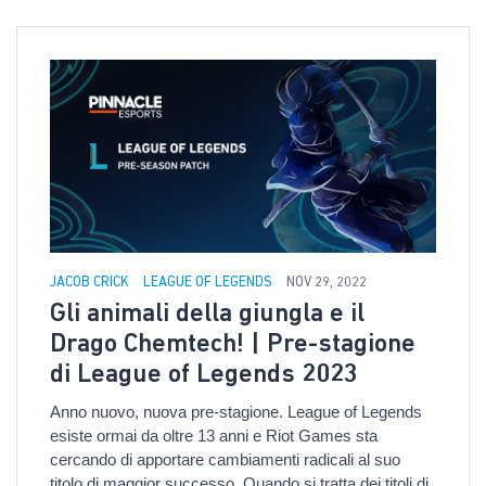
JACOB CRICK
LEAGUE OF LEGENDS
NOV 29, 2022
Gli animali della giungla e il
Drago Chemtech! | Pre-stagione
di League of Legends 2023
Anno nuovo, nuova pre-stagione. League of Legends
esiste ormai da oltre 13 anni e Riot Games sta
cercando di apportare cambiamenti radicali al suo
titolo di maggior successo. Quando si tratta dei titoli di