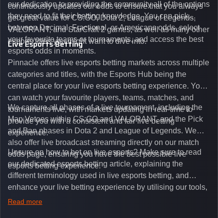
our dedication to providing the community all of the options
continuously updates our odds to ensure that you always
they need to fit their betting knowledge. You can pick
get great value for CS:GO, Dota 2, League of Legends,
between Decimal, Fractional, or Americans odds, select
VALORANT, and StarCraft 2 games, as well as many other
your favourite teams or tournaments, and access the best
esports titles you might want to dive into.
Live Esports Betting
esports odds in moments.
Pinnacle offers live esports betting markets across multiple
categories and titles, with the Esports Hub being the
central place for your live esports betting experience. You
can watch your favourite players, teams, matches, and
We capture all phases of a live tournament, including the
tournaments live, with markets updating in real-time to
Map Vetoes within CS:GO and VALORANT, and the Pick
provide you with a consistent and fair live betting
and Ban phases in Dota 2 and League of Legends. We
experience.
also offer live broadcast streaming directly on our match
Unsure on how to bet on live esports? Make sure to read
odds page, ensuring you have the best possible live
our dedicated esports betting article, explaining the
esports betting experience.
different terminology used in live esports betting, and
enhance your live betting experience by utilising our tools,
such as integrated live broadcasts, match and round
Read more
tickers, and our dedicated esports blog, which offers