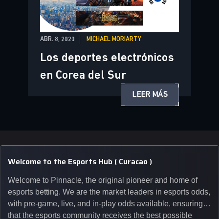
ABR. 8, 2020
MICHAEL MORIARTY
Los deportes electrónicos
en Corea del Sur
LEER MÁS
Welcome to the Esports Hub ( Curacao )
Welcome to Pinnacle, the original pioneer and home of
esports betting. We are the market leaders in esports odds,
with pre-game, live, and in-play odds available, ensuring
that the esports community receives the best possible