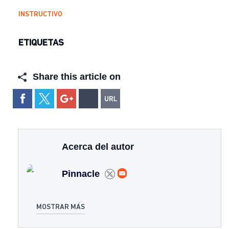
INSTRUCTIVO
ETIQUETAS
Share this article on
Acerca del autor
Pinnacle
MOSTRAR MÁS