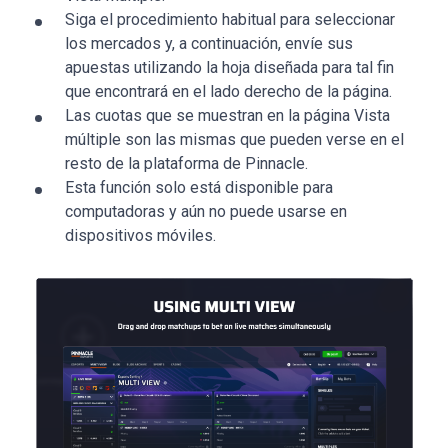
Siga el procedimiento habitual para seleccionar
los mercados y, a continuación, envíe sus
apuestas utilizando la hoja diseñada para tal fin
que encontrará en el lado derecho de la página.
Las cuotas que se muestran en la página Vista
múltiple son las mismas que pueden verse en el
resto de la plataforma de Pinnacle.
Esta función solo está disponible para
computadoras y aún no puede usarse en
dispositivos móviles.