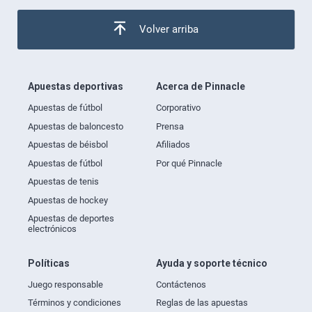
Volver arriba
Apuestas deportivas
Acerca de Pinnacle
Apuestas de fútbol
Corporativo
Apuestas de baloncesto
Prensa
Apuestas de béisbol
Afiliados
Apuestas de fútbol
Por qué Pinnacle
Apuestas de tenis
Apuestas de hockey
Apuestas de deportes
electrónicos
Políticas
Ayuda y soporte técnico
Juego responsable
Contáctenos
Términos y condiciones
Reglas de las apuestas