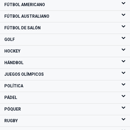
FÚTBOL AMERICANO
FÚTBOL AUSTRALIANO
FÚTBOL DE SALÓN
GOLF
HOCKEY
HÁNDBOL
JUEGOS OLÍMPICOS
POLÍTICA
PÁDEL
PÓQUER
RUGBY