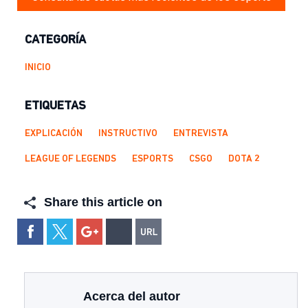
CATEGORÍA
INICIO
ETIQUETAS
EXPLICACIÓN
INSTRUCTIVO
ENTREVISTA
LEAGUE OF LEGENDS
ESPORTS
CSGO
DOTA 2
Share this article on
Acerca del autor