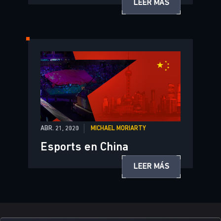
LEER MÁS
ABR. 21, 2020
MICHAEL MORIARTY
Esports en China
LEER MÁS