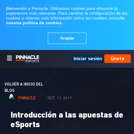
Iniciar sesión
Únete
VOLVER A INICIO DEL
BLOG
PINNACLE
OCT. 13, 2017
Introducción a las apuestas de
eSports