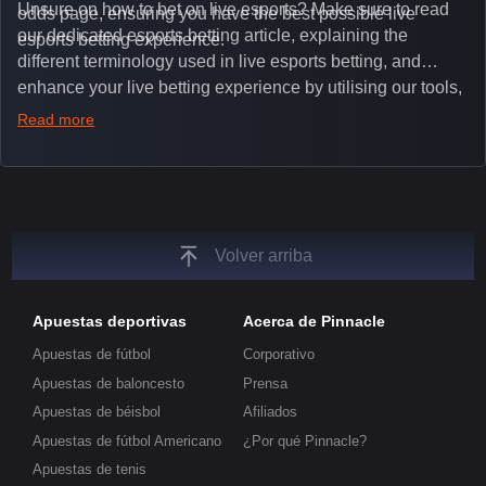
Unsure on how to bet on live esports? Make sure to read
odds page, ensuring you have the best possible live
our dedicated esports betting article, explaining the
esports betting experience.
different terminology used in live esports betting, and
enhance your live betting experience by utilising our tools,
such as integrated live broadcasts, match and round
Read more
tickers, and our dedicated esports blog, which offers
unique insights on the latest esports events.
Volver arriba
Apuestas deportivas
Acerca de Pinnacle
Apuestas de fútbol
Corporativo
Apuestas de baloncesto
Prensa
Apuestas de béisbol
Afiliados
Apuestas de fútbol Americano
¿Por qué Pinnacle?
Apuestas de tenis