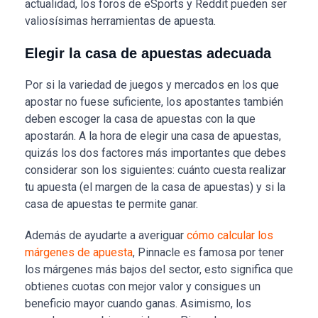
actualidad, los foros de eSports y Reddit pueden ser
valiosísimas herramientas de apuesta.
Elegir la casa de apuestas adecuada
Por si la variedad de juegos y mercados en los que
apostar no fuese suficiente, los apostantes también
deben escoger la casa de apuestas con la que
apostarán. A la hora de elegir una casa de apuestas,
quizás los dos factores más importantes que debes
considerar son los siguientes: cuánto cuesta realizar
tu apuesta (el margen de la casa de apuestas) y si la
casa de apuestas te permite ganar.
Además de ayudarte a averiguar
cómo calcular los
márgenes de apuesta
, Pinnacle es famosa por tener
los márgenes más bajos del sector, esto significa que
obtienes cuotas con mejor valor y consigues un
beneficio mayor cuando ganas. Asimismo, los