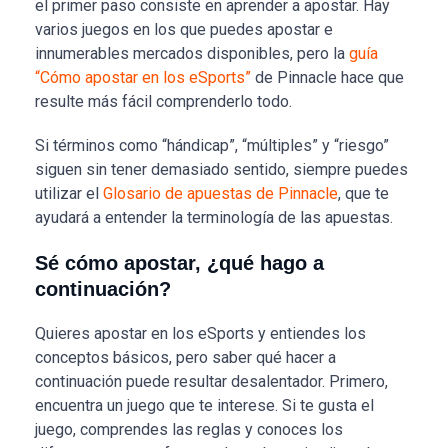
el primer paso consiste en aprender a apostar. Hay
varios juegos en los que puedes apostar e
innumerables mercados disponibles, pero la
guía
“Cómo apostar en los eSports”
de Pinnacle hace que
resulte más fácil comprenderlo todo.
Si términos como “hándicap”, “múltiples” y “riesgo”
siguen sin tener demasiado sentido, siempre puedes
utilizar el
Glosario de apuestas de Pinnacle
, que te
ayudará a entender la terminología de las apuestas.
Sé cómo apostar, ¿qué hago a
continuación?
Quieres apostar en los eSports y entiendes los
conceptos básicos, pero saber qué hacer a
continuación puede resultar desalentador. Primero,
encuentra un juego que te interese. Si te gusta el
juego, comprendes las reglas y conoces los