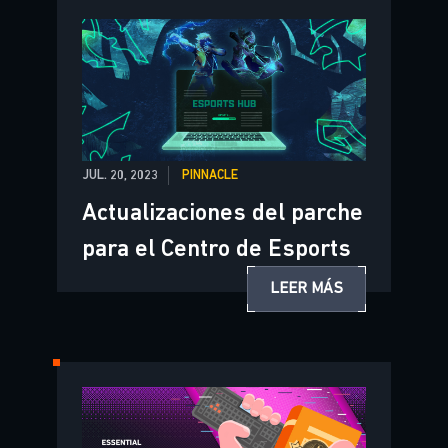
JUL. 20, 2023
PINNACLE
Actualizaciones del parche
para el Centro de Esports
LEER MÁS