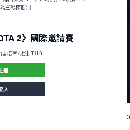
為三戰兩勝制。
DOTA 2》國際邀請賽
以最佳賠率投注 TI10。
註冊
登入
@