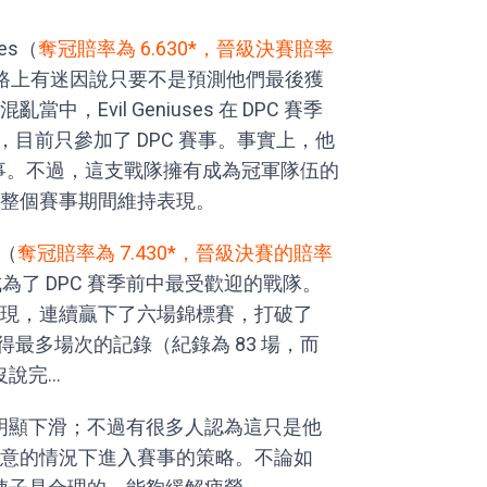
es（
奪冠賠率為 6.630*，晉級決賽賠率
路上有迷因說只要不是預測他們最後獲
Evil Geniuses 在 DPC 賽季
月，目前只參加了 DPC 賽事。事實上，他
賽事。不過，這支戰隊擁有成為冠軍隊伍的
整個賽事期間維持表現。
t（
奪冠賠率為 7.430*，晉級決賽的賠率
了 DPC 賽季前中最受歡迎的戰隊。
現，連續贏下了六場錦標賽，打破了
賽內贏得最多場次的記錄（紀錄為 83 場，而
說完...
表現明顯下滑；不過有很多人認為這只是他
意的情況下進入賽事的策略。不論如