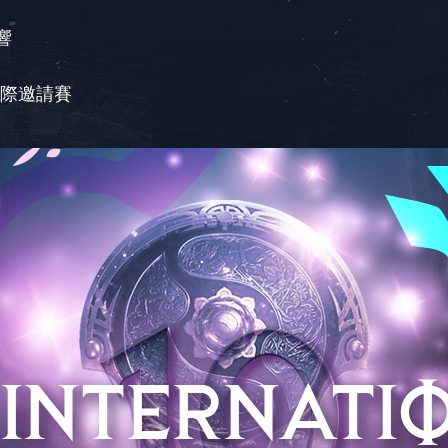
響
》國際邀請賽