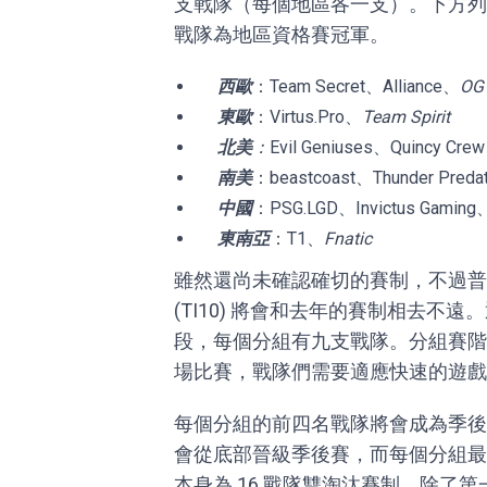
支戰隊（每個地區各一支）。下方列
戰隊為地區資格賽冠軍。
西歐
：Team Secret、Alliance、
OG
東歐
：Virtus.Pro、
Team Spirit
北美
：
Evil Geniuses、Quincy Cre
南美
：beastcoast、Thunder Preda
中國
：PSG.LGD、Invictus Gaming
東南亞
：T1、
Fnatic
雖然還尚未確認確切的賽制，不過普遍預測
(TI10) 將會和去年的賽制相去不
段，每個分組有九支戰隊。分組賽階段
場比賽，戰隊們需要適應快速的遊戲
每個分組的前四名戰隊將會成為季後
會從底部晉級季後賽，而每個分組最
本身為 16 戰隊雙淘汰賽制，除了