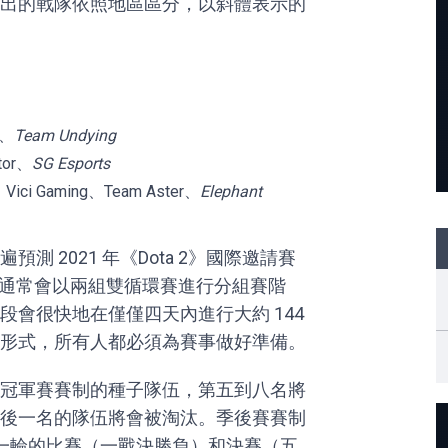
出的戰隊依照地區區分，以斜體表示的
w、
Team Undying
tor、
SG Esports
、Vici Gaming、Team Aster、
Elephant
 2021 年《Dota 2》國際邀請賽
遠。通常會以兩組雙循環賽進行分組賽階
會很快地在僅僅四天內進行大約 144
形式，所有人都必須為賽事做好準備。
冠軍賽賽制的種子隊伍，第五到八名將
後一名的隊伍將會被淘汰。季後賽賽制
第一輪的比賽（一戰決勝負）和決賽（五