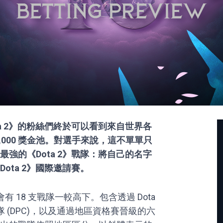
a 2》的粉絲們終於可以看到來自世界各
0,000 獎金池。對選手來說，這不單單只
強的《Dota 2》戰隊：將自己的名字
ota 2》國際邀請賽。
會有 18 支戰隊一較高下。包含透過 Dota
隊 (DPC)，以及通過地區資格賽晉級的六