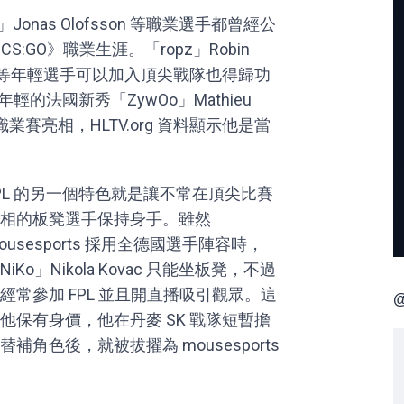
kr0」Jonas Olofsson 等職業選手都曾經公
S:GO》職業生涯。「ropz」Robin
nansky 等年輕選手可以加入頂尖戰隊也得歸功
輕的法國新秀「ZywOo」Mathieu
次在職業賽亮相，HLTV.org 資料顯示他是當
PL 的另一個特色就是讓不常在頂尖比賽
相的板凳選手保持身手。雖然
ousesports 採用全德國選手陣容時，
NiKo」Nikola Kovac 只能坐板凳，不過
經常參加 FPL 並且開直播吸引觀眾。這
@
他保有身價，他在丹麥 SK 戰隊短暫擔
替補角色後，就被拔擢為 mousesports