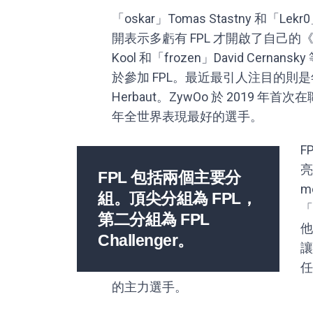
「oskar」Tomas Stastny 和「Le
開表示多虧有 FPL 才開啟了自己的《C
Kool 和「frozen」David Cer
於參加 FPL。最近最引人注目的則是年
Herbaut。ZywOo 於 2019 年首
年全世界表現最好的選手。
F
亮
FPL 包括兩個主要分
m
組。頂尖分組為 FPL，
「
第二分組為 FPL
他
Challenger。
讓
任
的主力選手。