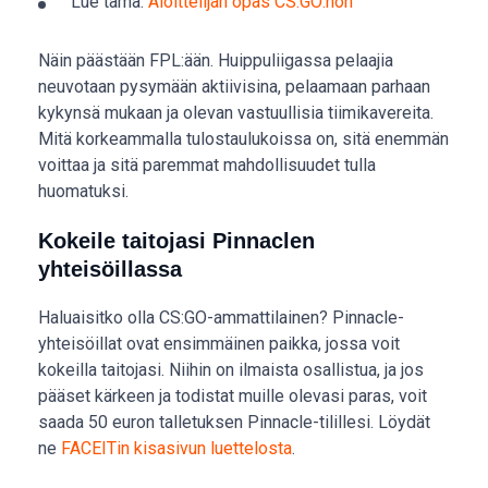
Lue tämä:
Aloittelijan opas CS:GO:hon
Näin päästään FPL:ään. Huippuliigassa pelaajia
neuvotaan pysymään aktiivisina, pelaamaan parhaan
kykynsä mukaan ja olevan vastuullisia tiimikavereita.
Mitä korkeammalla tulostaulukoissa on, sitä enemmän
voittaa ja sitä paremmat mahdollisuudet tulla
huomatuksi.
Kokeile taitojasi Pinnaclen
yhteisöillassa
Haluaisitko olla CS:GO-ammattilainen? Pinnacle-
yhteisöillat ovat ensimmäinen paikka, jossa voit
kokeilla taitojasi. Niihin on ilmaista osallistua, ja jos
pääset kärkeen ja todistat muille olevasi paras, voit
saada 50 euron talletuksen Pinnacle-tilillesi. Löydät
ne
FACEITin kisasivun luettelosta
.