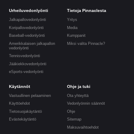
Urheiluvedonlyönti
Tietoja Pinnaclesta
Jalkapallovedonlyönti
Yritys
Koripallovedonlyönti
Media
Baseball-vedonlyönti
Kumppanit
Amerikkalaisen jalkapallon
Miksi valita Pinnacle?
vedonlyönti
Tennisvedonlyönti
Jääkiekkovedonlyönti
eSports-vedonlyönti
Käytännöt
Ohje ja tuki
Vastuullinen pelaaminen
Ota yhteyttä
Käyttöehdot
Vedonlyönnin säännöt
Tietosuojakäytäntö
Ohje
Evästekäytäntö
Sitemap
Maksuvaihtoehdot