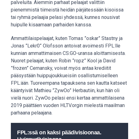
palveluita. Aiemmin parhaat pelaajat valittiin
pienemmistä tiimeistä heidän pärjätessään kisoissa
tai ryhmä pelaajia pelasi yhdessä, kunnes nousivat
huipulle kisaamaan parhaiden kanssa.
Ammattilaispelaajat, kuten Tomas ”oskar” Stastny ja
Jonas ”Lekr0” Olofsson antoivat avoimesti FPL:lle
kunnian ammattimaisen CS:GO-uransa aloittamisesta.
Nuoret pelaajat, kuten Robin ”ropz” Kool ja David
”frozen” Cernansky, voivat myös antaa krediitit
pääsystään huippujoukkueisiin osallistumiselleen
FPL:ään. Tuoreempana tapauksena sen kautta katseet
kääntyivät Mathieu ”ZywOo” Herbautiin, kun hän oli
vielä nuori. ZywOo pelasi ensi kertaa ammattilaisena
2019 päättäen vuoden HLTV.orgin mielestä maailman
parhaana pelaajana.
FPL:ssä on kaksi päädivisioonaa.