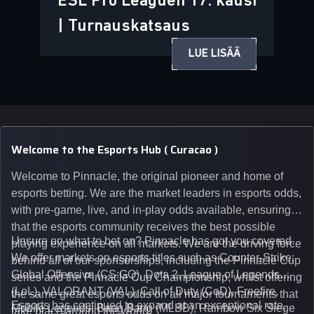
ESL Pro Leaguen 17. kausi
| Turnauskatsaus
LUE LISÄÄ
Welcome to the Esports Hub ( Curacao )
Welcome to Pinnacle, the original pioneer and home of
esports betting. We are the market leaders in esports odds,
with pre-game, live, and in-play odds available, ensuring
that the esports community receives the best possible
Unsure on what to bet on? Pinnacle has got you covered.
playing experience on all markets. We are the driving force
We offer markets on esports titles such as Counter-Strike:
behind all of our sponsorships, including the Pinnacle Cup
Global Offensive (CS:GO), Dota 2, League of Legends
series and the Pinnacle Cup Championship, whilst offering
(LoL), VALORANT (VAL), Call of Duty (CoD), Freefire,
the same great esports odds on all major tournaments that
Esports has continued to expand at an exceptional rate,
Mobile Legends: Bang Bang (MLBB), Rainbow Six Siege
take place around the world.