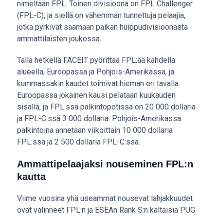
nimeltään FPL. Toinen divisioona on FPL Challenger
(FPL-C), ja siellä on vähemmän tunnettuja pelaajia,
jotka pyrkivät saamaan paikan huippudivisioonasta
ammattilaisten joukossa.
Tällä hetkellä FACEIT pyörittää FPL:ää kahdella
alueella, Euroopassa ja Pohjois-Amerikassa, ja
kummassakin kaudet toimivat hieman eri tavalla.
Euroopassa jokainen kausi pelataan kuukauden
sisällä, ja FPL:ssä palkintopotissa on 20 000 dollaria
ja FPL-C:ssä 3 000 dollaria. Pohjois-Amerikassa
palkintoina annetaan viikoittain 10 000 dollaria
FPL:ssä ja 2 500 dollaria FPL-C:ssä.
Ammattipelaajaksi nouseminen FPL:n
kautta
Viime vuosina yhä useammat nousevat lahjakkuudet
ovat valinneet FPL:n ja ESEAn Rank S:n kaltaisia PUG-