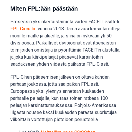
Miten FPL:ään päästään
Prosessin yksinkertaistamista varten FACEIT esitteli
FPL Circuitin
vuonna 2018. Tämä avasi karsintareittejä
monille maille ja alueille, ja siinä on nykyään yli 50
divisioonaa. Paikalliset divisioonat ovat itsenäisten
toimijoiden omistajia ja pyörittämiä FACEITin alustalla,
ja joka kuu kärkipelaajat pääsevät karsintoihin
saadakseen yhden viidestä paikasta FPL-C:ssä.
FPL-C:hen pääsemisen jälkeen on oltava kahden
parhaan joukossa, jotta saa paikan FPL:ssä.
Euroopassa yksi ylennys annetaan kuukauden
parhaalle pelaajalle, kun taas toinen ratkeaa 100
pelaajan karsintaturnauksessa. Pohjois-Amerikassa
liigasta nousee kaksi kuukauden parasta suoriutujaa
viikoittain voitettujen pisteiden perusteella.