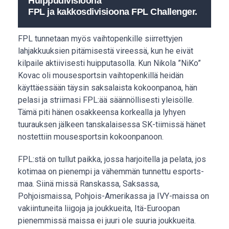
Huippudivisioona
FPL ja kakkosdivisioona FPL Challenger.
FPL tunnetaan myös vaihtopenkille siirrettyjen
lahjakkuuksien pitämisestä vireessä, kun he eivät
kilpaile aktiivisesti huipputasolla. Kun Nikola ”NiKo”
Kovac oli mousesportsin vaihtopenkillä heidän
käyttäessään täysin saksalaista kokoonpanoa, hän
pelasi ja striimasi FPL:ää säännöllisesti yleisölle.
Tämä piti hänen osakkeensa korkealla ja lyhyen
tuurauksen jälkeen tanskalaisessa SK-tiimissä hänet
nostettiin mousesportsin kokoonpanoon.
FPL:stä on tullut paikka, jossa harjoitella ja pelata, jos
kotimaa on pienempi ja vähemmän tunnettu esports-
maa. Siinä missä Ranskassa, Saksassa,
Pohjoismaissa, Pohjois-Amerikassa ja IVY-maissa on
vakiintuneita liigoja ja joukkueita, Itä-Euroopan
pienemmissä maissa ei juuri ole suuria joukkueita.