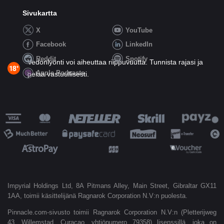
Sivukartta
X
YouTube
Facebook
LinkedIn
Reddit
Spotify
Vedonlyönti voi aiheuttaa riippuvuutta. Tunnista rajasi ja
Apple Podcasts
pelaa vastuullisesti.
Impyrial Holdings Ltd, 8A Pitmans Alley, Main Street, Gibraltar GX11
1AA, toimii käsittelijänä Ragnarok Corporation N.V:n puolesta.
Pinnacle.com-sivusto toimii Ragnarok Corporation N.V:n (Pletterijweg
43, Willemstad, Curaçao, yhtiönumero 79358) lisenssillä, joka on