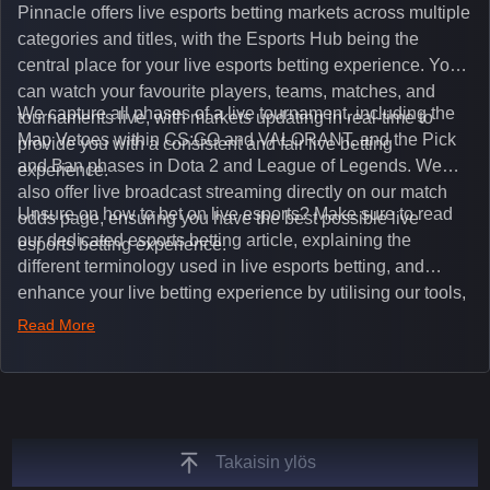
Pinnacle offers live esports betting markets across multiple
categories and titles, with the Esports Hub being the
central place for your live esports betting experience. You
can watch your favourite players, teams, matches, and
We capture all phases of a live tournament, including the
tournaments live, with markets updating in real-time to
Map Vetoes within CS:GO and VALORANT, and the Pick
provide you with a consistent and fair live betting
and Ban phases in Dota 2 and League of Legends. We
experience.
also offer live broadcast streaming directly on our match
Unsure on how to bet on live esports? Make sure to read
odds page, ensuring you have the best possible live
our dedicated esports betting article, explaining the
esports betting experience.
different terminology used in live esports betting, and
enhance your live betting experience by utilising our tools,
such as integrated live broadcasts, match and round
Read More
tickers, and our dedicated esports blog, which offers
unique insights on the latest esports events.
Takaisin ylös