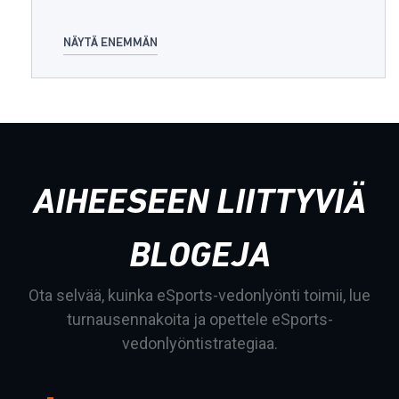
NÄYTÄ ENEMMÄN
AIHEESEEN LIITTYVIÄ
BLOGEJA
Ota selvää, kuinka eSports-vedonlyönti toimii, lue
turnausennakoita ja opettele eSports-
vedonlyöntistrategiaa.