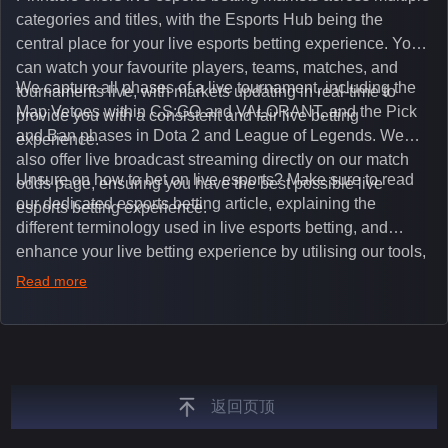
categories and titles, with the Esports Hub being the
central place for your live esports betting experience. You
can watch your favourite players, teams, matches, and
We capture all phases of a live tournament, including the
tournaments live, with markets updating in real-time to
Map Vetoes within CS:GO and VALORANT, and the Pick
provide you with a consistent and fair live betting
and Ban phases in Dota 2 and League of Legends. We
experience.
also offer live broadcast streaming directly on our match
Unsure on how to bet on live esports? Make sure to read
odds page, ensuring you have the best possible live
our dedicated esports betting article, explaining the
esports betting experience.
different terminology used in live esports betting, and
enhance your live betting experience by utilising our tools,
such as integrated live broadcasts, match and round
Read more
tickers, and our dedicated esports blog, which offers
unique insights on the latest esports events.
返回页顶