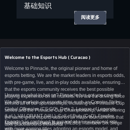
基础知识
阅读更多
Welcome to the Esports Hub ( Curacao )
Welcome to Pinnacle, the original pioneer and home of
esports betting. We are the market leaders in esports odds,
with pre-game, live, and in-play odds available, ensuring
that the esports community receives the best possible
Unsure on what to bet on? Pinnacle has got you covered.
playing experience on all markets. We are the driving force
We offer markets on esports titles such as Counter-Strike:
behind all of our sponsorships, including the Pinnacle Cup
Global Offensive (CS:GO), Dota 2, League of Legends
series and the Pinnacle Cup Championship, whilst offering
(LoL), VALORANT (VAL), Call of Duty (CoD), Freefire,
the same great esports odds on all major tournaments that
Esports has continued to expand at an exceptional rate,
Mobile Legends: Bang Bang (MLBB), Rainbow Six Siege
take place around the world.
with more gaming titles adopting an esports model, and
(R6), and many more.