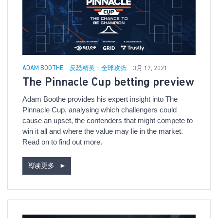
ADAM BOOTHE
反恐精英：全球攻势
3月 17, 2021
The Pinnacle Cup betting preview
Adam Boothe provides his expert insight into The
Pinnacle Cup, analysing which challengers could
cause an upset, the contenders that might compete to
win it all and where the value may lie in the market.
Read on to find out more.
阅读更多
►