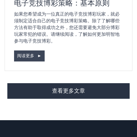
电子竞技博彩策略：基本原则
如果您希望成为一位真正的电子竞技博彩玩家，就必
须制定适合自己的电子竞技博彩策略。除了了解哪些
方法有助于取得成功之外，您还需要避免大部分博彩
玩家常犯的错误。请继续阅读，了解如何更加明智地
参与电子竞技博彩。
阅读更多
►
查看更多文章