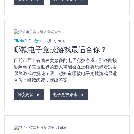
PINNACLE
教学
3月 2, 2018
哪款电子竞技游戏最适合你？
目前市面上有着种类繁多的电子竞技游戏，那些刚接
触到电子竞技世界的新人可能会在选择要玩或者观看
哪些游戏时挑花了眼。想知道哪款电子竞技游戏最适
合你？继续阅读，找出答案。
阅读更多
►
电子竞技赔率
►