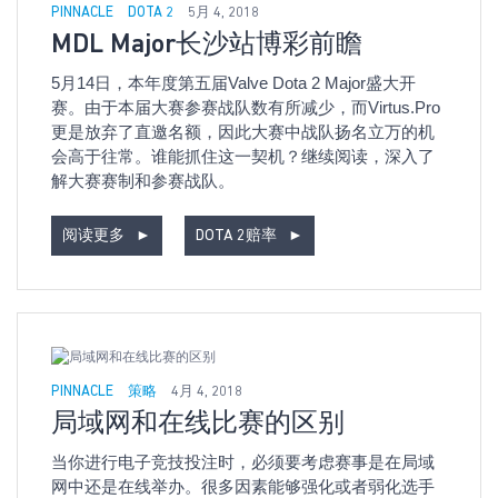
PINNACLE
DOTA 2
5月 4, 2018
MDL Major长沙站博彩前瞻
5月14日，本年度第五届Valve Dota 2 Major盛大开
赛。由于本届大赛参赛战队数有所减少，而Virtus.Pro
更是放弃了直邀名额，因此大赛中战队扬名立万的机
会高于往常。谁能抓住这一契机？继续阅读，深入了
解大赛赛制和参赛战队。
阅读更多
►
DOTA 2赔率
►
PINNACLE
策略
4月 4, 2018
局域网和在线比赛的区别
当你进行电子竞技投注时，必须要考虑赛事是在局域
网中还是在线举办。很多因素能够强化或者弱化选手