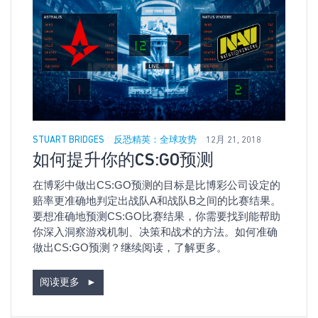
STUART BRIDGES
反恐精英：全球攻势
12月 21, 2018
如何提升你的CS:GO预测
在博彩中做出CS:GO预测的目标是比博彩公司设定的
赔率更准确地判定出战队A和战队B之间的比赛结果。
要想准确地预测CS:GO比赛结果，你需要找到能帮助
你深入洞察游戏机制、决策和战术的方法。如何准确
做出CS:GO预测？继续阅读，了解更多。
阅读更多
►