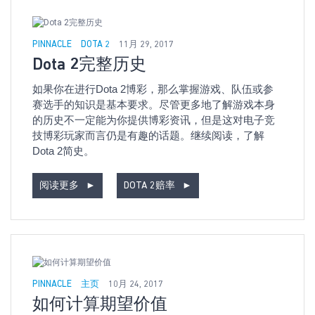
PINNACLE
DOTA 2
11月 29, 2017
Dota 2完整历史
如果你在进行Dota 2博彩，那么掌握游戏、队伍或参
赛选手的知识是基本要求。尽管更多地了解游戏本身
的历史不一定能为你提供博彩资讯，但是这对电子竞
技博彩玩家而言仍是有趣的话题。继续阅读，了解
Dota 2简史。
阅读更多
►
DOTA 2赔率
►
PINNACLE
主页
10月 24, 2017
如何计算期望价值