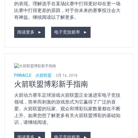
的表现。理解选手在某场比赛中打得更好却在更一场
比赛中打得更差的原因，对于你未来的赛事投注会大
有裨益。继续阅读以了解更多。
阅读更多
►
电子竞技赔率
►
PINNACLE
火箭联盟
3月 16, 2018
火箭联盟博彩新手指南
火箭动力赛车足球游戏火箭联盟正全速进军电子竞技
领域，简单而刺激的游戏形式为它赢得了广泛的喜
爱。火箭联盟的玩家、观众和博彩玩家数量都在不断
上升。如果您想了解更多有关火箭联盟博彩的基础知
识，请继续阅读。
阅读更多
►
电子竞技赔率
►