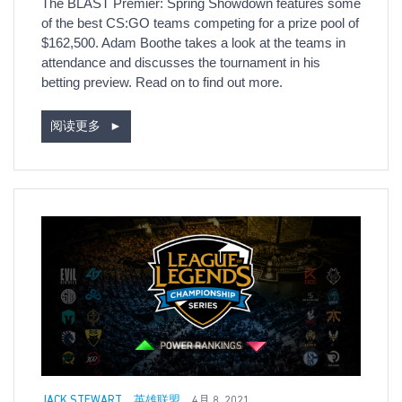
The BLAST Premier: Spring Showdown features some
of the best CS:GO teams competing for a prize pool of
$162,500. Adam Boothe takes a look at the teams in
attendance and discusses the tournament in his
betting preview. Read on to find out more.
阅读更多
►
JACK STEWART
英雄联盟
4月 8, 2021