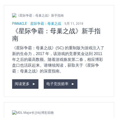
PINNACLE
星际争霸：母巢之战
5月 11, 2018
《星际争霸：母巢之战》新手指
南
《星际争霸：母巢之战》(SC) 的重制版为游戏注入了
新的生命力，2017 年，该游戏的竞赛奖金达到 2011
年之后的最高数额。随着游戏焕发第二春，相应博彩
盘口也活跃起来。请继续阅读，获取关于《星际争
霸：母巢之战》的深度指南。
阅读更多
►
电子竞技赔率
►