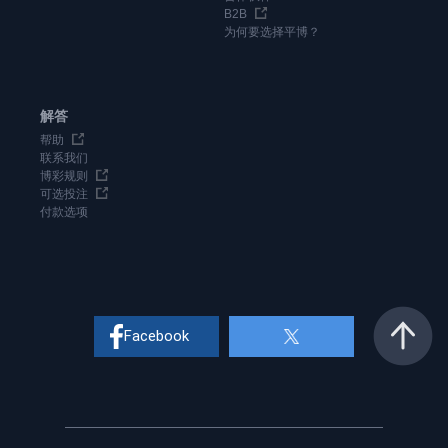
B2B
为何要选择平博？
解答
帮助
联系我们
博彩规则
可选投注
付款选项
Facebook