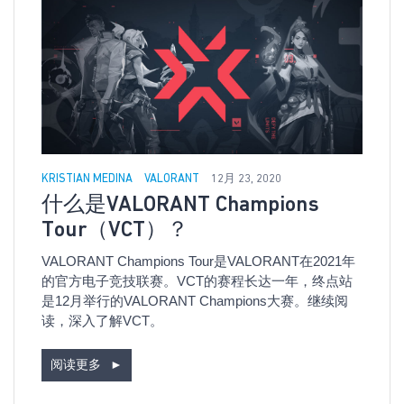
KRISTIAN MEDINA
VALORANT
12月 23, 2020
什么是VALORANT Champions
Tour（VCT）？
VALORANT Champions Tour是VALORANT在2021年
的官方电子竞技联赛。VCT的赛程长达一年，终点站
是12月举行的VALORANT Champions大赛。继续阅
读，深入了解VCT。
阅读更多
►