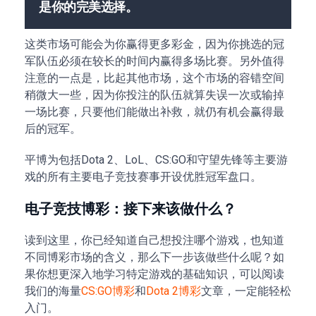
是你的完美选择。
这类市场可能会为你赢得更多彩金，因为你挑选的冠
军队伍必须在较长的时间内赢得多场比赛。另外值得
注意的一点是，比起其他市场，这个市场的容错空间
稍微大一些，因为你投注的队伍就算失误一次或输掉
一场比赛，只要他们能做出补救，就仍有机会赢得最
后的冠军。
平博为包括Dota 2、LoL、CS:GO和守望先锋等主要游
戏的所有主要电子竞技赛事开设优胜冠军盘口。
电子竞技博彩：接下来该做什么？
读到这里，你已经知道自己想投注哪个游戏，也知道
不同博彩市场的含义，那么下一步该做些什么呢？如
果你想更深入地学习特定游戏的基础知识，可以阅读
我们的海量
CS:GO博彩
和
Dota 2博彩
文章，一定能轻松
入门。