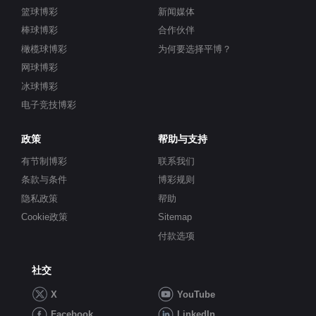
篮球博彩
新闻媒体
棒球博彩
合作伙伴
橄榄球博彩
为何要选择平博？
网球博彩
冰球博彩
电子竞技博彩
政策
帮助与支持
有节制博彩
联系我们
条款与条件
博彩规则
隐私政策
帮助
Cookie政策
Sitemap
付款选项
社交
X
YouTube
Facebook
LinkedIn