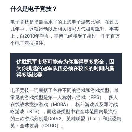
什么是电子竞技？
电子竞技是指最高水平的正式电子游戏比赛。在过去
几年中，这项运动以及相关博彩人气极度飙升。事实
上，自2010年至今，平博已经接受了超过一千五百万
个电子竞技投注。
优胜冠军市场可能会为你赢得更多彩金，因
为你挑选的冠军队伍必须在较长的时间内赢
得多场比赛。
电子竞技一词囊括了各种不同的游戏和游戏类型。最
常见的游戏类型是第一人称射击游戏（FPS）、多人
在线战术竞技游戏（MOBA）、格斗游戏以及即时战
略游戏（RTS），而这些类型中在全球范围内最流行
的三款游戏分别是Dota 2、英雄联盟（LoL）和反恐精
英：全球攻势（CS:GO）。