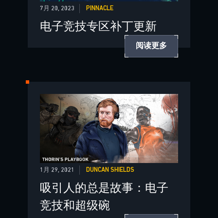
7月 20, 2023
PINNACLE
电子竞技专区补丁更新
阅读更多
1月 29, 2021
DUNCAN SHIELDS
吸引人的总是故事：电子
竞技和超级碗