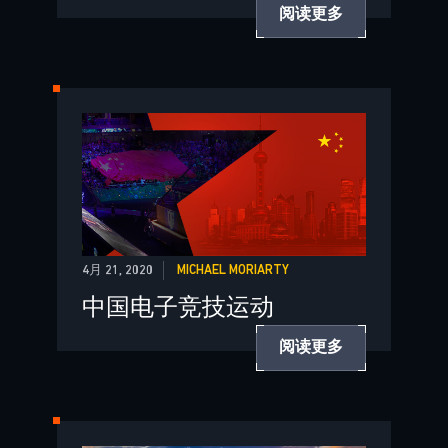
阅读更多
4月 21, 2020
MICHAEL MORIARTY
中国电子竞技运动
阅读更多