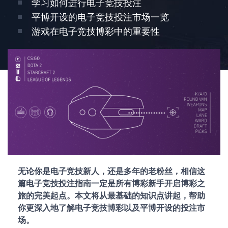
学习如何进行电子竞技投注
平博开设的电子竞技投注市场一览
游戏在电子竞技博彩中的重要性
无论你是电子竞技新人，还是多年的老粉丝，相信这
篇电子竞技投注指南一定是所有博彩新手开启博彩之
旅的完美起点。本文将从最基础的知识点讲起，帮助
你更深入地了解电子竞技博彩以及平博开设的投注市
场。