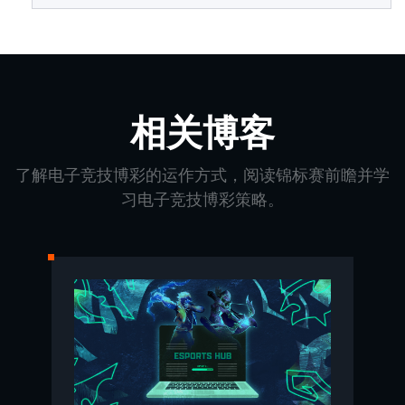
相关博客
了解电子竞技博彩的运作方式，阅读锦标赛前瞻并学
习电子竞技博彩策略。