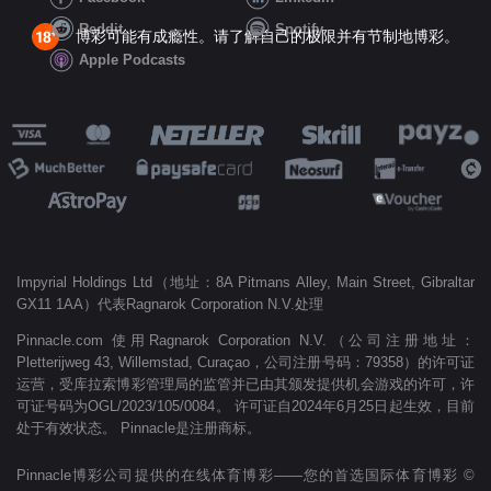
Reddit
Spotify
博彩可能有成瘾性。请了解自己的极限并有节制地博彩。
Apple Podcasts
Impyrial Holdings Ltd（地址：8A Pitmans Alley, Main Street, Gibraltar
GX11 1AA）代表Ragnarok Corporation N.V.处理
Pinnacle.com 使用Ragnarok Corporation N.V.（公司注册地址：
Pletterijweg 43, Willemstad, Curaçao，公司注册号码：79358）的许可证
运营，受库拉索博彩管理局的监管并已由其颁发提供机会游戏的许可，许
可证号码为OGL/2023/105/0084。 许可证自2024年6月25日起生效，目前
处于有效状态。 Pinnacle是注册商标。
Pinnacle博彩公司提供的在线体育博彩——您的首选国际体育博彩 ©