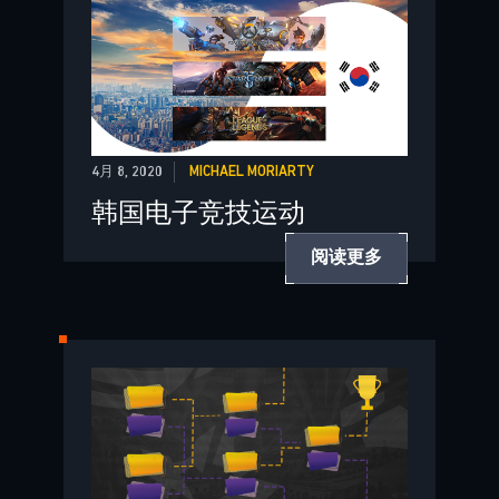
4月 8, 2020
MICHAEL MORIARTY
韩国电子竞技运动
阅读更多