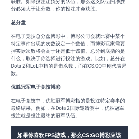
获胜。如果投注让负分的队伍，那么这支队伍的净胜
分必须大于让分数，你的投注才会获胜。
总分盘
在电子竞技总分盘博彩中，博彩公司会就比赛中某个
特定事件出现的次数设定一个数值，而博彩玩家需要
押实际次数将会高于还是低于该值。总分到底指的是
什么，取决于你选择进行投注的游戏。比如，总分在
Dota 2和LoL中指的是击杀数，而在CS:GO中则代表局
数。
优胜冠军电子竞技博彩
在电子竞技中，优胜冠军博彩指的是投注特定赛事的
最终结果。例如，在Dota 2国际邀请赛中，优胜冠军
投注就是投注最终的冠军队伍。
如果你喜欢FPS游戏，那么CS:GO博彩应该