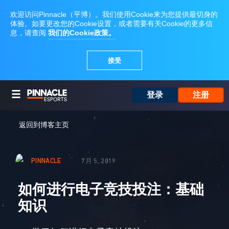
登录
注册
返回到博客主页
PINNACLE
7月 5, 2019
如何进行电子竞技投注：基础
知识