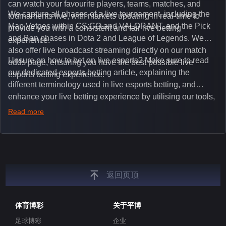
can watch your favourite players, teams, matches, and
We capture all phases of a live tournament, including the
tournaments live, with markets updating in real-time to
Map Vetoes within CS:GO and VALORANT, and the Pick
provide you with a consistent and fair live betting
and Ban phases in Dota 2 and League of Legends. We
experience.
also offer live broadcast streaming directly on our match
Unsure on how to bet on live esports? Make sure to read
odds page, ensuring you have the best possible live
our dedicated esports betting article, explaining the
esports betting experience.
different terminology used in live esports betting, and
enhance your live betting experience by utilising our tools,
such as integrated live broadcasts, match and round
Read more
tickers, and our dedicated esports blog, which offers
unique insights on the latest esports events.
返回页顶
体育博彩
关于平博
足球博彩
企业