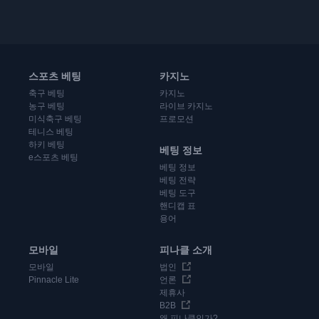
스포츠 베팅
카지노
축구 베팅
카지노
농구 베팅
라이브 카지노
미식축구 베팅
프로모션
테니스 베팅
하키 베팅
베팅 정보
e스포츠 베팅
베팅 정보
베팅 전략
베팅 도구
핸디캡 표
용어
모바일
피나클 소개
모바일
법인
Pinnacle Lite
언론
제휴사
B2B
왜 피나클인가?