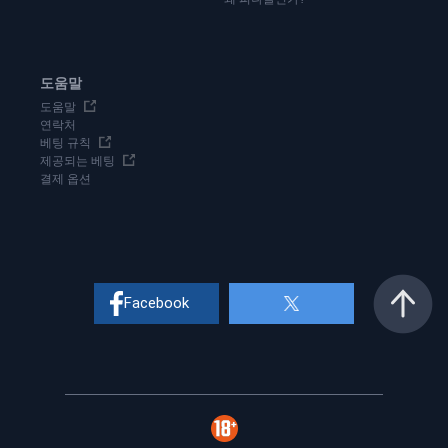
도움말
도움말
연락처
베팅 규칙
제공되는 베팅
결제 옵션
Facebook