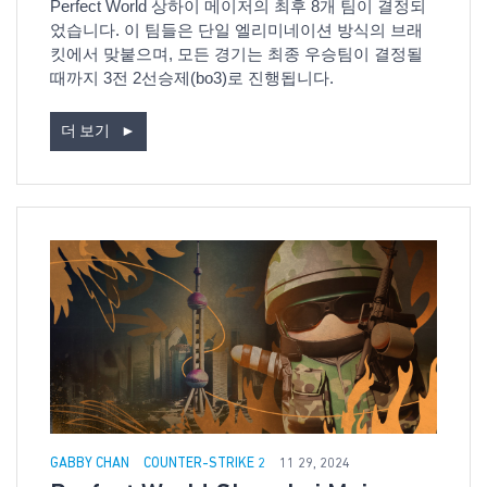
Perfect World 상하이 메이저의 최후 8개 팀이 결정되
었습니다. 이 팀들은 단일 엘리미네이션 방식의 브래
킷에서 맞붙으며, 모든 경기는 최종 우승팀이 결정될
때까지 3전 2선승제(bo3)로 진행됩니다.
더 보기
►
GABBY CHAN
COUNTER-STRIKE 2
11 29, 2024