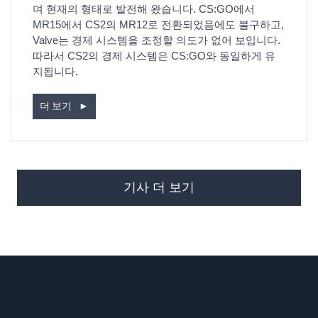
며 현재의 형태로 발전해 왔습니다. CS:GO에서
MR15에서 CS2의 MR12로 전환되었음에도 불구하고,
Valve는 경제 시스템을 조정할 의도가 없어 보입니다.
따라서 CS2의 경제 시스템은 CS:GO와 동일하게 유
지됩니다.
더 보기
►
기사 더 보기