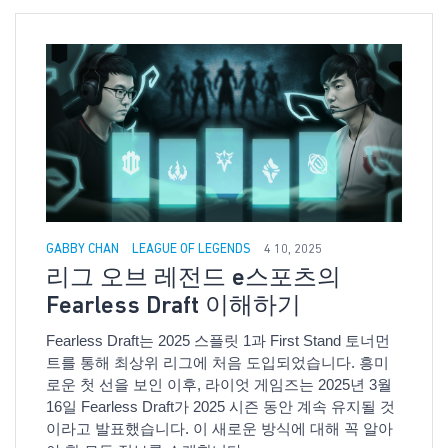
GABBY CHAN
LEAGUE OF LEGENDS
4 10, 2025
리그 오브 레전드 e스포츠의
Fearless Draft 이해하기
Fearless Draft
는
2025
스플릿
1
과
First Stand
토너먼
트를
통해
최상위
리그에
처음
도입되었습니다
.
흥미
로운
첫
선을
보인
이후
,
라이엇
게임즈는
2025
년
3
월
16
일
Fearless Draft
가
2025
시즌
동안
계속
유지될
것
이라고
발표했습니다
.
이
새로운
방식에
대해
꼭
알아