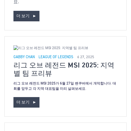
요.
더 보기
►
GABBY CHAN
LEAGUE OF LEGENDS
6 27, 2025
리그 오브 레전드 MSI 2025: 지역
별 팀 프리뷰
리그 오브 레전드 MSI 2025가 6월 27일 밴쿠버에서 개막합니다. 대
회를 앞두고 각 지역 대표팀을 미리 살펴보세요.
더 보기
►