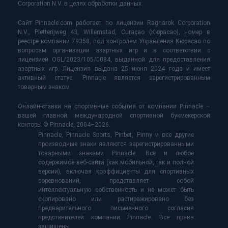
Corporation N.V. в целях обработки данных.
Сайт Pinnacle.com работает по лицензии Ragnarok Corporation
N.V., Pletterijweg 43, Willemstad, Curaçao (Кюрасао), номер в
реестре компаний 79358, под контролем Управления Кюрасао по
вопросам организации азартных игр и в соответствии с
лицензией OGL/2023/105/0084, выданной для предоставления
азартных игр. Лицензия выдана 25 июня 2024 года и имеет
активный статус. Pinnacle является зарегистрированным
товарным знаком.
Онлайн-ставки на спортивные события от компании Pinnacle –
вашей главной международной спортивной букмекерской
конторы © Pinnacle, 2004–2026.
Pinnacle, Pinnacle Sports, Pinbet, Pinny и все другие
производные знаки являются зарегистрированными
товарными знаками Pinnacle. Все и любое
содержимое веб-сайта (как мобильной, так и полной
версии), включая коэффициенты для спортивных
соревнований, представляет собой
интеллектуальную собственность и не может быть
скопировано или растиражировано без
предварительного письменного согласия
представителей компании Pinnacle. Все права
защищены.