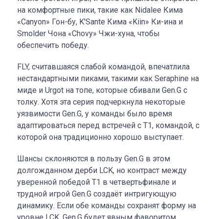
на комфортные пики, такие как Nidalee Кима
«Canyon» Гон-бу, K'Sante Кима «Kiin» Ки-ина и
Smolder Чона «Chovy» Чжи-хуна, чтобы
обеспечить победу.
FLY, считавшаяся слабой командой, впечатлила
нестандартными пиками, такими как Seraphine на
миде и Urgot на топе, которые сбивали Gen.G с
толку. Хотя эта серия подчеркнула некоторые
уязвимости Gen.G, у команды было время
адаптироваться перед встречей с T1, командой, с
которой она традиционно хорошо выступает.
Шансы склоняются в пользу Gen.G в этом
долгожданном дерби LCK, но контраст между
уверенной победой T1 в четвертьфинале и
трудной игрой Gen.G создаёт интригующую
динамику. Если обе команды сохранят форму на
уровне LCK, Gen.G будет явным фаворитом.