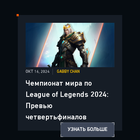
ОКТ 16, 2024
GABBY CHAN
Чемпионат мира по
League of Legends 2024:
Превью
четвертьфиналов
УЗНАТЬ БОЛЬШЕ