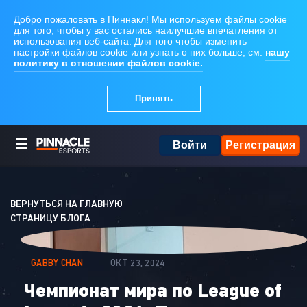
Войти
Регистрация
ВЕРНУТЬСЯ НА ГЛАВНУЮ
СТРАНИЦУ БЛОГА
GABBY CHAN
ОКТ 23, 2024
Чемпионат мира по League of