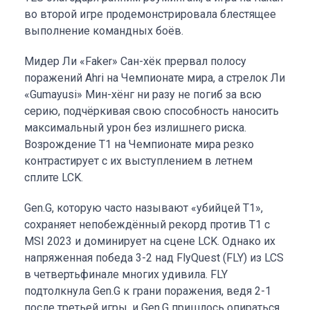
во второй игре продемонстрировала блестящее
выполнение командных боёв.
Мидер Ли «Faker» Сан-хёк прервал полосу
поражений Ahri на Чемпионате мира, а стрелок Ли
«Gumayusi» Мин-хёнг ни разу не погиб за всю
серию, подчёркивая свою способность наносить
максимальный урон без излишнего риска.
Возрождение T1 на Чемпионате мира резко
контрастирует с их выступлением в летнем
сплите LCK.
Gen.G, которую часто называют «убийцей T1»,
сохраняет непобеждённый рекорд против T1 с
MSI 2023 и доминирует на сцене LCK. Однако их
напряженная победа 3-2 над FlyQuest (FLY) из LCS
в четвертьфинале многих удивила. FLY
подтолкнула Gen.G к грани поражения, ведя 2-1
после третьей игры, и Gen.G пришлось опираться