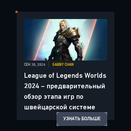
СЕН 30, 2024
GABBY CHAN
League of Legends Worlds
2024 – предварительный
обзор этапа игр по
швейцарской системе
УЗНАТЬ БОЛЬШЕ