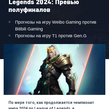
Legends 2024: Превью
полуфиналов
Прогнозы на игру Weibo Gaming против
Bilibili Gaming
Прогнозы на игру T1 против Gen.G
По мере того, как продолжается чемпионат
мира 2024 по League of Legends, в