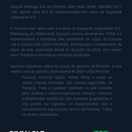
Impyrial Holdings Ltd, 8A Pitmans Alley, Main Street, Gibraltar GX11
1AA, agindo para fins de processamento em nome da Ragnarok
Corporation N.V.
A Pinnacle.com opera com a licença da Ragnarok Corporation N.V.,
Pletterijweg 43, Willemstad, Curaçau, número da empresa 79358, e é
supervisionada e licenciada pela Autoridade de Jogos de Curaçau
sob a Licença OGL/2023/105/0084, emitida para o fornecimento de
jogos de azar. Licenciada desde 25 de junho de 2024, com status
ativo. Pinnacle é uma marca comercial registrada.
Apostas esportivas online de casas de apostas da Pinnacle. A sua
melhor casa de apostas internacional © 2004–2026 Pinnacle
Pinnacle, Pinnacle Sports, Pinbet, Pinny e todas as
outras marcas derivadas são marcas registradas da
Pinnacle. Todo e qualquer conteúdo do site (versões
para desktop e celular/dispositivos móveis), incluindo
probabilidades esportivas, são materiais proprietários e
não podem ser copiados ou disseminados sem o
consentimento expresso por escrito da Pinnacle. Todos
os direitos reservados.