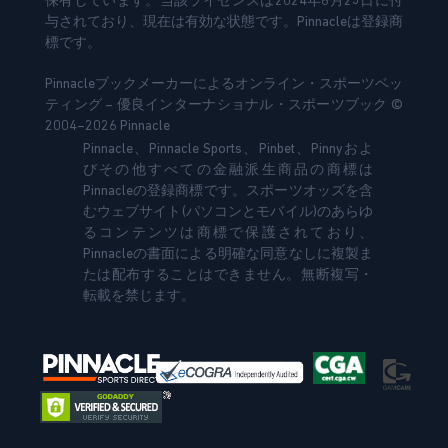
保有しています。当該ライセンスは2024年6月25日に付
与されており、現在は有効な状態です。Pinnacleは登録商
標です。
Pinnacleブックメーカーによるオンライン・スポーツベッ
ティング – 優良インターナショナル・スポーツブック ©
2004–2026 Pinnacle
Pinnacle、Pinnacle Sports、Pinbet、Pinnyおよ
びその他すべての金融派生商品の商標は
Pinnacleの登録商標です。スポーツオッズを含
むウェブサイト(パソコンとモバイル)のあらゆ
るコンテンツは商標で保護されており、
Pinnacleの書面による明確な同意なしに複製ま
たは配布することはできません。無断複写・
転載を禁じます。